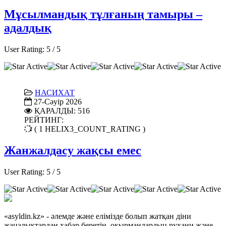
Мұсылмандық тұлғаның тамыры –
адалдық
User Rating:
5
/
5
НАСИХАТ
27-Сәуір 2026
ҚАРАЛДЫ: 516
РЕЙТИНГ:
( 1 HELIX3_COUNT_RATING )
Жанжалдасу жақсы емес
User Rating:
5
/
5
«asyldin.kz» - әлемде және елімізде болып жатқан діни
жаңалықтардан хабар беретін, оқырмандардың рухани және