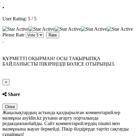
.
User Rating:
5
/
5
Please Rate
.
ҚҰРМЕТТІ ОҚЫРМАН! ОСЫ ТАҚЫРЫПҚА
БАЙЛАНЫСТЫ ПІКІРІҢІЗДІ БӨЛІСЕ ОТЫРЫҢЫЗ.
Close
×
Share
Close
Жаңалықтардың астында қалдырылған комментарийлер
мазмұны asyldin.kz рухани ағарту порталында
редакцияланбайды. Сайт комментарийлердің пішіні мен
мазмұнына жауап бермейді. Пікір білдірерде тәртіп сақтауды
сұраймыз!