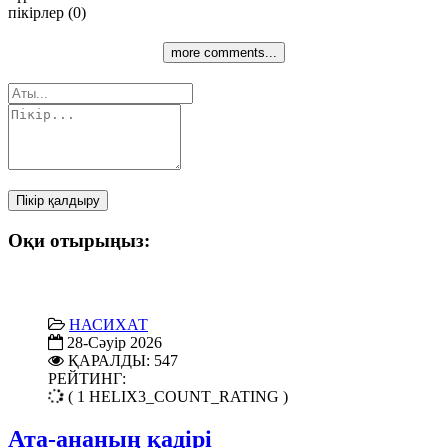
пікірлер (0)
more comments...
Пікір қалдыру
Оқи отырыңыз:
НАСИХАТ
28-Сәуір 2026
ҚАРАЛДЫ: 547
РЕЙТИНГ:
( 1 HELIX3_COUNT_RATING )
Ата-ананың қадірі