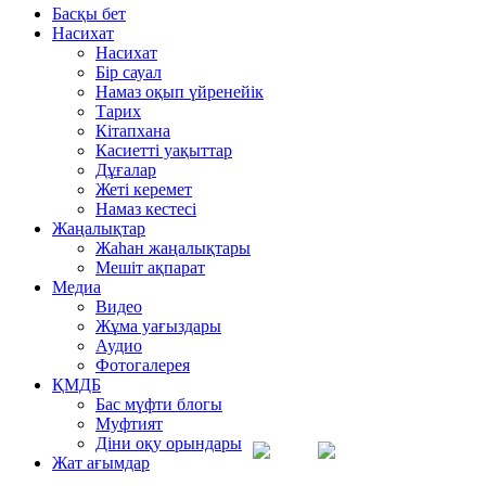
Басқы бет
Насихат
Насихат
Бір сауал
Намаз оқып үйренейік
Тарих
Кітапхана
Касиетті уақыттар
Дұғалар
Жеті керемет
Намаз кестесі
Жаңалықтар
Жаһан жаңалықтары
Мешіт ақпарат
Медиа
Видео
Жұма уағыздары
Аудио
Фотогалерея
ҚМДБ
Бас мүфти блогы
Муфтият
Діни оқу орындары
Жат ағымдар