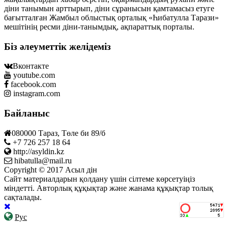
діни танымын арттырып, діни сұранысын қамтамасыз етуге
бағытталған Жамбыл облыстық орталық «Һибатулла Тарази»
мешітінің ресми діни-танымдық, ақпараттық порталы.
Біз әлеуметтік желідеміз
Вконтакте
youtube.com
facebook.com
instagram.com
Байланыс
080000 Тараз, Төле би 89/б
+7 726 257 18 64
http://asyldin.kz
hibatulla@mail.ru
Copyright © 2017 Асыл дін
Сайт материалдарын қолдану үшін сілтеме көрсетуіңіз
міндетті. Авторлық құқықтар және жанама құқықтар толық
сақталады.
Рус