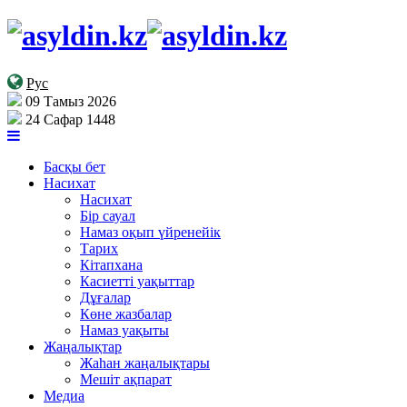
Рус
09 Тамыз 2026
24 Сафар 1448
Басқы бет
Насихат
Насихат
Бір сауал
Намаз оқып үйренейік
Тарих
Кітапхана
Касиетті уақыттар
Дұғалар
Көне жазбалар
Намаз уақыты
Жаңалықтар
Жаһан жаңалықтары
Мешіт ақпарат
Медиа