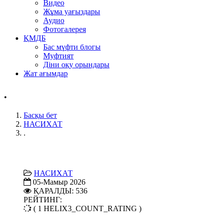
Видео
Жұма уағыздары
Аудио
Фотогалерея
ҚМДБ
Бас мүфти блогы
Муфтият
Діни оқу орындары
Жат ағымдар
.
Басқы бет
НАСИХАТ
.
НАСИХАТ
05-Мамыр 2026
ҚАРАЛДЫ: 536
РЕЙТИНГ:
( 1 HELIX3_COUNT_RATING )