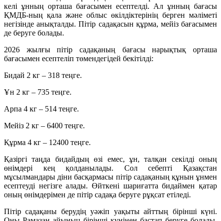
келі ұнның орташа бағасымен есептелді. Ал ұнның бағасы
ҚМДБ-ның қала және облыс өкілдіктерінің берген мәліметі
негізінде анықталды. Пітір садақасын құрма, мейіз бағасымен
де беруге болады.
2026 жылғы пітір садақаның бағасы нарықтық орташа
бағасымен есептеліп төмендегідей бекітілді:
Бидай 2 кг – 318 теңге.
Ұн 2 кг – 735 теңге.
Арпа 4 кг – 514 теңге.
Мейіз 2 кг – 6400 теңге.
Құрма 4 кг – 12400 теңге.
Қазіргі таңда бидайдың өзі емес, ұн, талқан секілді оның
өнімдері кең қолданылады. Сол себепті Қазақстан
мұсылмандары діни басқармасы пітір садақаның құнын ұнмен
есептеуді негізге алады. Өйткені шариғатта бидаймен қатар
оның өнімдерімен де пітір садақа беруге рұқсат етіледі.
Пітір садақаны берудің уәжіп уақыты айттың бірінші күні.
Оны Рамазан айының бірінші күнінен бастап беруге болады.