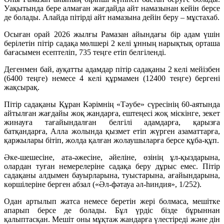
Уақытында бере алмаған жағдайда айт намазынан кейін берсе
де болады. Алайда пітірді айт намазына дейін беру – мұстахаб.
Осыған орай 2026 жылғы Рамазан айындағы бір адам үшін
берілетін пітір садақа мөлшері 2 келі ұнның нарықтық орташа
бағасымен есептеліп, 735 теңге етіп белгіленді.
Дегенмен бай, ауқатты адамдар пітір садақаны 2 келі мейізбен
(6400 теңге) немесе 4 келі құрмамен (12400 теңге) бергені
жақсырақ.
Пітір садақаны Құран Кәрімнің «Тәубе» сүресінің 60-аятында
айтылған жағдайы жоқ жандарға, ештеңесі жоқ міскінге, зекет
жинауға тағайындалған белгілі адамдарға, қарызға
батқандарға, Алла жолында қызмет етіп жүрген азаматтарға,
қаржылары бітіп, жолда қалған жолаушыларға берсе құба-құп.
Әке-шешесіне, ата-әжесіне, әйеліне, өзінің ұл-қыздарына,
олардан туған немерелеріне садақа беру дұрыс емес. Пітір
садақаны алдымен бауырларына, туыстарына, ағайындарына,
көршілеріне берген абзал («Әл-фәтауа әл-һиндия», 1/252).
Одан артылып жатса немесе беретін жері болмаса, мешітке
апарып берсе де болады. Бұл үрдіс бізде бұрыннан
қалыптасқан. Мешіт оны мұқтаж жандарға үлестіреді және дін