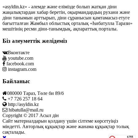
«asyldin.kz» - әлемде және елімізде болып жатқан діни
жаңалықтардан хабар беретін, оқырмандардың рухани және
діни танымын арттырып, діни сұранысын қамтамасыз етуге
бағытталған Жамбыл облыстық орталық «Һибатулла Тарази»
мешітінің ресми діни-танымдық, ақпараттық порталы.
Біз әлеуметтік желідеміз
Вконтакте
youtube.com
facebook.com
instagram.com
Байланыс
080000 Тараз, Төле би 89/б
+7 726 257 18 64
http://asyldin.kz
hibatulla@mail.ru
Copyright © 2017 Асыл дін
Сайт материалдарын қолдану үшін сілтеме көрсетуіңіз
міндетті. Авторлық құқықтар және жанама құқықтар толық
сақталады.