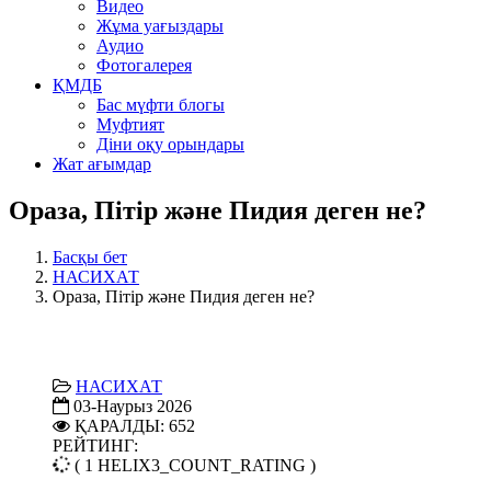
Видео
Жұма уағыздары
Аудио
Фотогалерея
ҚМДБ
Бас мүфти блогы
Муфтият
Діни оқу орындары
Жат ағымдар
Ораза, Пітір және Пидия деген не?
Басқы бет
НАСИХАТ
Ораза, Пітір және Пидия деген не?
НАСИХАТ
03-Наурыз 2026
ҚАРАЛДЫ: 652
РЕЙТИНГ:
( 1 HELIX3_COUNT_RATING )