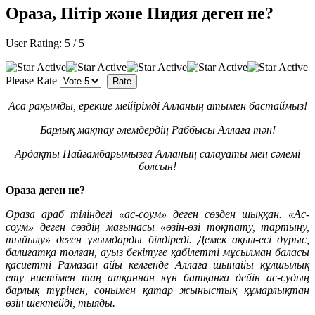
Ораза, Пітір және Пидия деген не?
User Rating:
5
/
5
Please Rate
Аса рақымды, ерекше мейірімді Алланың атымен бастаймыз!
Барлық мақтау әлемдердің Раббысы Аллаға тән!
Ардақты Пайғамбарымызға Алланың салауаты мен сәлемі
болсын!
Ораза деген не?
Ораза араб тіліндегі «ас-соум» деген сөзден шыққан. «Ас-
соум» деген сөздің мағынасы «өзін-өзі тоқтату, тартыну,
тыйылу» деген ұғымдарды білдіреді. Демек ақыл-есі дұрыс,
балиғатқа толған, ауыз бекітуге қабілетті мұсылман баласы
қасиетті Рамазан айы келгенде Аллаға шынайы құлшылық
ету ниетімен таң атқаннан күн батқанға дейін ас-судың
барлық түрінен, сонымен қатар жыныстық құмарлықтан
өзін шектейді, тыяды.