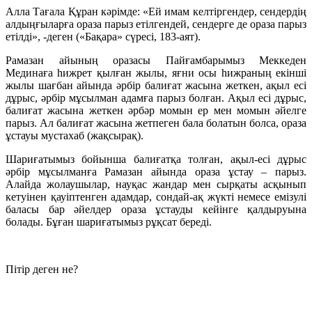
Алла Тағала Құран кәрімде: «Ей имам келтіргендер, сендердің
алдыңғыларға ораза парыз етілгендей, сендерге де ораза парыз
етілді», -деген («Бақара» сүресі, 183-аят).
Рамазан айының оразасы Пайғамбарымыз Меккеден
Мединаға һижрет қылған жылы, яғни осы һижраның екінші
жылы шағбан айында әрбір балиғат жасына жеткен, ақыл есі
дұрыс, әрбір мұсылман адамға парыз болған. Ақыл есі дұрыс,
балиғат жасына жеткен әрбәр момын ер мен момын әйелге
парыз. Ал балиғат жасына жетпеген бала болатын болса, ораза
ұстауы мустахаб (жақсырақ).
Шариғатымыз бойынша балиғатқа толған, ақыл-есі дұрыс
әрбір мұсылманға Рамазан айында ораза ұстау – парыз.
Алайда жолаушылар, науқас жандар мен сырқаты асқынып
кетуінен қауіптенген адамдар, сондай-ақ жүкті немесе емізулі
баласы бар әйелдер ораза ұстауды кейінге қалдыруына
болады. Бұған шариғатымыз рұқсат береді.
Пітір деген не?