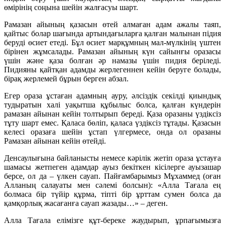
өмірінің соңына шейін жалғасуы шарт.
Рамазан айының қазасын өтей алмаған адам ажалы таяп,
қайтыс болар шағында артындағыларға қалған малынан підия
беруді өсиет етеді. Бұл өсиет марқұмның мал-мүлкінің үштен
бірінен жұмсалады. Рамазан айының күн сайынғы оразасы
үшін және қаза болған әр намазы үшін пидия беріледі.
Пидияны қайтқан адамды жерлегеннен кейін беруге болады,
бірақ жерлемей бұрын берген абзал.
Егер ораза ұстаған адамның ауру, әлсіздік секілді қиындық
тудыратын халі уақытша құбылыс болса, қалған күндерін
рамазан айынан кейін толтырып береді. Қаза оразаны үздіксіз
тұту шарт емес. Қаласа бөліп, қаласа үздіксіз тұтады. Қазасын
келесі оразаға шейін ұстап үлгермесе, онда ол оразаны
Рамазан айынан кейін өтейді.
Денсаулығына байланысты немесе кәрілік жетіп ораза ұстауға
шамасы жетпеген адамдар ауыз бекіткен кісілерге ауызашар
берсе, ол да – үлкен сауап. Пайғамбарымыз Мұхаммед (оған
Алланың салауаты мен сәлемі болсын): «Алла Тағала ең
болмаса бір түйір құрма, тіпті бір ұрттам сумен болса да
қамқорлық жасағанға сауап жазады…» – деген.
Алла Тағала елімізге құт-береке жаудырып, ұрпағымызға