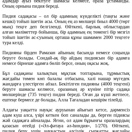
адамдар ауыз бекітуге шамасы келмесе, ораза ұстамайды.
Оның орнына пидия береді.
Пидия садақасы – ол бір адамның күнделікті (таңғы және
кешкі) тойып ішетін асы. Оның ең аз мөлшері биыл 4000 (төрт
мың) теңге деп белгіленді. Өйткені, барлық облыстардан
алған мәліметтер бойынша, бір адамның ең төменгі бір мезгіл
тойып ішетін ас-суының орташа құны шамамен 2000 теңгеге
тура келді.
Пидияны бірден Рамазан айының басында немесе соңында
беруге болады. Сондай-ақ бір айдың пидиясын бір адамға
немесе бірнеше адамға бөліп берсе, оның оқасы жоқ.
Бұл садақаны халықтың мұқтаж топтарына, тұрмыстық
жағдайы төмен көп балалы отбасына, халі нашар мүгедек
жандарға үлестірген абзал. Бекітілген пидияны (4000 теңгені)
беруге шамасы келмесе, оразаның әр күніне пітір садақа
мөлшерінде (735 теңге) пидия береді. Оған да күші жетпесе,
ештеңе бермесе де болады, Алла Тағаладан кешірім тілейді.
Алдағы уақытта науқас ауруынан айығып кетсе, дәрменсіз
адам күш алса, үзірі кеткен боп саналады да, берген підиясы
жәй садақаға айналады. Яғни, ол адам бұрынғы оразалардың
қазасын өтейді («Әл-фәтауа әл-һиндия», 1/270). Өйткені,
пидия беру үшін науқастың әлсіздік, сырқатты жағдайы