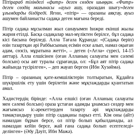
Пітір
араб тіліндегі «фитр» деген сөзден шыққан. «Фитр»
деген сөздің мағынасы «ауыз
ашу, оразадан шығу»
деген
ұғымдарды білдіреді.
Яғни, «пітір» — оразаны аяқтау, ауыз
ашумен байланысты садақа деген мағына береді.
Пітір садақа мұсылман жыл санауымен һижри екінші жылы
жария етілді. Басқа садақалар мал-мүліктен берілсе, бұл садақа
кісі басына беріледі. Алла Тағала Құранда: «(Садақа беріп)
өзін тазартқан әрі Раббысының есімін еске алып, намаз оқыған
адам, сөзсіз, мұратына жетті», – деген («Ағла» сүресі, 14-15
аяттар). Алла елшісінен (оған Алланың салауаты мен сәлемі
болсын) осы аят туралы сұрағанда, ол: «Бұл аят пітір садақа
жайында түсірілген», – деп жауап берген (Ибн Хузәймә).
Пітір – оразаның қате-кемшіліктерін толтыратын, Құдайға
шүкіршілік ету үшін берілетін және мұқтаждарды қуантатын
амал.
Хадистердің бірінде: «Алла елшісі (оған Алланың салауаты
мен сәлемі болсын) ораза ұстаған адамды ұнамсыз сөздер мен
жағымсыз іс-әрекеттерден тазарту әрі мұқтаждарды
тамақтандыру үшін пітір садақаны парыз етті. Кім оны (айт)
намаздан бұрын берсе, ол пітір болып қабылданады, ал
намаздан кейін берсе, жай ғана садақа болып есептеледі»
делінген» (Әбу Дәуіт, Ибн Мажә).