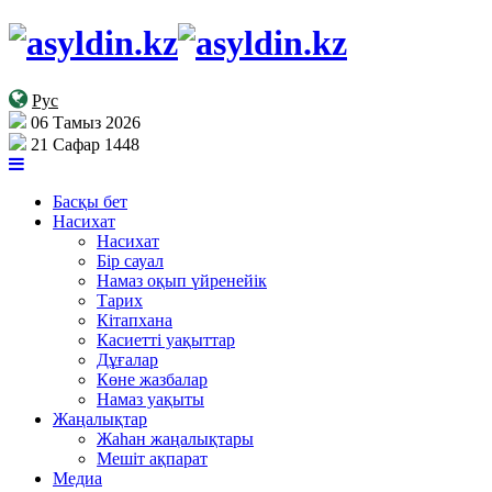
Рус
06 Тамыз 2026
21 Сафар 1448
Басқы бет
Насихат
Насихат
Бір сауал
Намаз оқып үйренейік
Тарих
Кітапхана
Касиетті уақыттар
Дұғалар
Көне жазбалар
Намаз уақыты
Жаңалықтар
Жаһан жаңалықтары
Мешіт ақпарат
Медиа