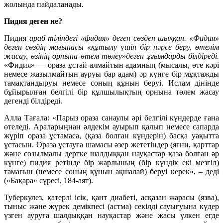
жолында пайдаланады.
Пидия деген не?
Пидия
араб тіліндегі «фидия» деген сөзден шыққан. «Фидия»
деген сөздің мағынасы «құтылу үшін бір нәрсе беру, өтелім
жасау, өзінің орнына өтем төлеу
»
деген ұғымдарды білдіреді.
«Фидия» — ораза ұстай алмайтын адамның (мысалы, өте кәрі
немесе жазылмайтын ауруы бар адам) әр күнге бір мұқтажды
тамақтандыруы немесе соның құнын беруі. Ислам дінінде
бұйырылған белгілі бір құлшылықтың орнына төлем жасау
дегенді білдіреді.
Алла Тағала: «Парыз ораза санаулы әрі белгілі күндерде ғана
өтеледі. Араларыңнан әлдекім ауырып қалып немесе сапарда
жүріп ораза ұстамаса, (қаза болған күндерін) басқа уақытта
ұстасын. Ораза ұстауға шамасы әзер жететіндер (яғни, қарттар
және созылмалы дертке шалдыққан науқастар қаза болған әр
күнге) пидия ретінде бір жарлының (бір күндік екі мезгіл)
тамағын (немесе соның құнын ақшалай) беруі керек», – деді
(«Бақара» сүресі, 184-аят).
Туберкулез, қатерлі ісік, қант диабеті, асқазан жарасы (язва),
тыныс және жүрек демікпесі (астма) секілді сауығуына күдер
үзген ауруға шалдыққан науқастар және жасы үлкен егде