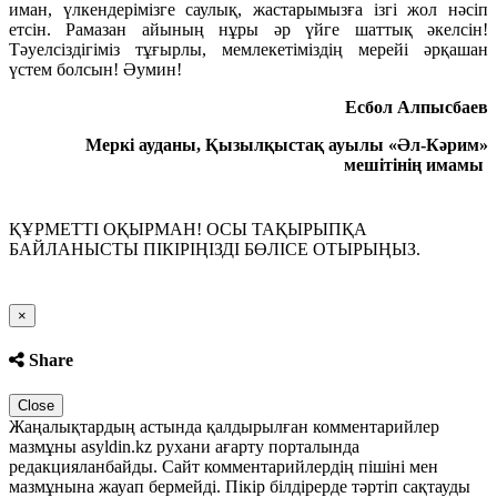
иман, үлкендерімізге саулық, жастарымызға ізгі жол нәсіп
етсін. Рамазан айының нұры әр үйге шаттық әкелсін!
Тәуелсіздігіміз тұғырлы, мемлекетіміздің мерейі әрқашан
үстем болсын! Әумин!
Есбол Алпысбаев
Меркі ауданы, Қызылқыстақ ауылы «Әл-Кәрим»
мешітінің имамы
ҚҰРМЕТТІ ОҚЫРМАН! ОСЫ ТАҚЫРЫПҚА
БАЙЛАНЫСТЫ ПІКІРІҢІЗДІ БӨЛІСЕ ОТЫРЫҢЫЗ.
Close
×
Share
Close
Жаңалықтардың астында қалдырылған комментарийлер
мазмұны asyldin.kz рухани ағарту порталында
редакцияланбайды. Сайт комментарийлердің пішіні мен
мазмұнына жауап бермейді. Пікір білдірерде тәртіп сақтауды