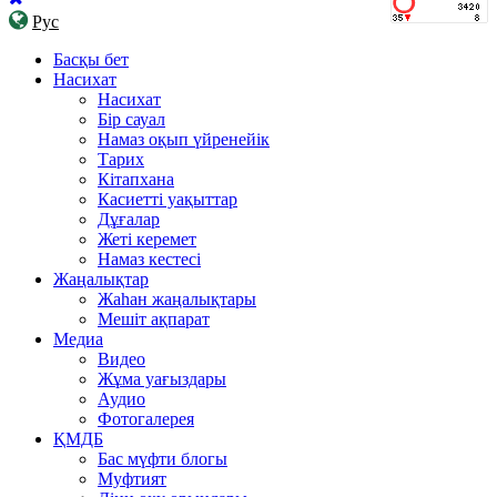
Рус
Басқы бет
Насихат
Насихат
Бір сауал
Намаз оқып үйренейік
Тарих
Кітапхана
Касиетті уақыттар
Дұғалар
Жеті керемет
Намаз кестесі
Жаңалықтар
Жаһан жаңалықтары
Мешіт ақпарат
Медиа
Видео
Жұма уағыздары
Аудио
Фотогалерея
ҚМДБ
Бас мүфти блогы
Муфтият