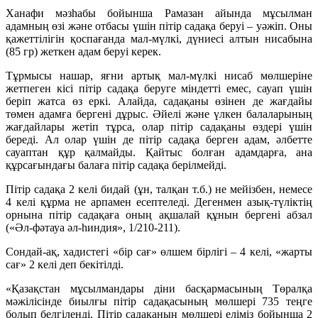
Ханафи мәзһабы бойынша Рамазан айында мұсылман
адамның өзі және отбасы үшін пітір садақа беруі – уәжіп. Оны
қажеттілігін қоспағанда мал-мүлкі, дүниесі алтын нисабына
(85 гр) жеткен адам беруі керек.
Тұрмысы нашар, яғни артық мал-мүлкі нисаб мөлшеріне
жетпеген кісі пітір садақа беруге міндетті емес, сауап үшін
беріп жатса өз еркі. Алайда, садақаны өзінен де жағдайы
төмен адамға бергені дұрыс. Әйелі және үлкен балаларының
жағдайлары жетіп тұрса, олар пітір садақаны өздері үшін
береді. Ал олар үшін де пітір садақа берген адам, әлбетте
сауаптан құр қалмайды. Қайтыс болған адамдарға, ана
құрсағындағы балаға пітір садақа берілмейді.
Пітір садақа 2 келі бидай (ұн, талқан т.б.) не мейізбен, немесе
4 келі құрма не арпамен есептеледі. Дегенмен азық-түліктің
орнына пітір садақаға оның ақшалай құнын бергені абзал
(«Әл-фәтауа әл-һиндия», 1/210-211).
Сондай-ақ, хадистегі «бір сағ» өлшем бірлігі – 4 келі, «жарты
сағ» 2 келі деп бекітілді.
«Қазақстан мұсылмандары діни басқармасының Төралқа
мәжілісінде биылғы пітір садақасының мөлшері 735 теңге
болып белгіленді. Пітір садақаның мөлшері еліміз бойынша 2