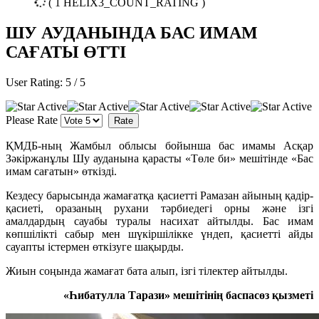
( 1 HELIX3_COUNT_RATING )
ШУ АУДАНЫНДА БАС ИМАМ
САҒАТЫ ӨТТІ
User Rating:
5
/
5
Please Rate
ҚМДБ-ның Жамбыл облысы бойынша бас имамы
Асқар
Зәкіржанұлы
Шу ауданына қарасты
«Төле би» мешіті
нде «Бас
имам сағатын» өткізді.
Кездесу барысында жамағатқа қасиетті Рамазан айының қадір-
қасиеті, оразаның рухани тәрбиедегі орны және ізгі
амалдардың сауабы туралы насихат айтылды. Бас имам
көпшілікті сабыр мен шүкіршілікке үндеп, қасиетті айды
сауапты істермен өткізуге шақырды.
Жиын соңында жамағат бата алып, ізгі тілектер айтылды.
«Һибатулла Тарази» мешітінің баспасөз қызметі