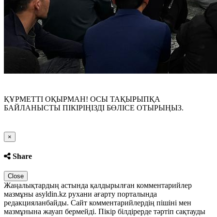
ҚҰРМЕТТІ ОҚЫРМАН! ОСЫ ТАҚЫРЫПҚА
БАЙЛАНЫСТЫ ПІКІРІҢІЗДІ БӨЛІСЕ ОТЫРЫҢЫЗ.
Close
×
Share
Close
Жаңалықтардың астында қалдырылған комментарийлер
мазмұны asyldin.kz рухани ағарту порталында
редакцияланбайды. Сайт комментарийлердің пішіні мен
мазмұнына жауап бермейді. Пікір білдірерде тәртіп сақтауды