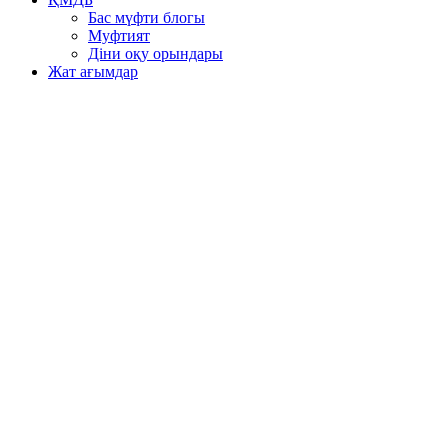
Бас мүфти блогы
Муфтият
Діни оқу орындары
Жат ағымдар