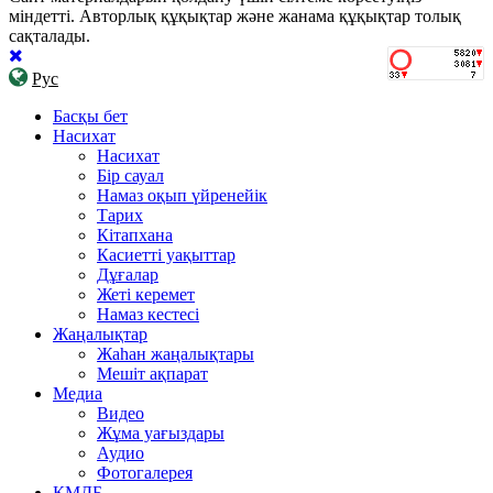
міндетті. Авторлық құқықтар және жанама құқықтар толық
сақталады.
Рус
Басқы бет
Насихат
Насихат
Бір сауал
Намаз оқып үйренейік
Тарих
Кітапхана
Касиетті уақыттар
Дұғалар
Жеті керемет
Намаз кестесі
Жаңалықтар
Жаһан жаңалықтары
Мешіт ақпарат
Медиа
Видео
Жұма уағыздары
Аудио
Фотогалерея
ҚМДБ