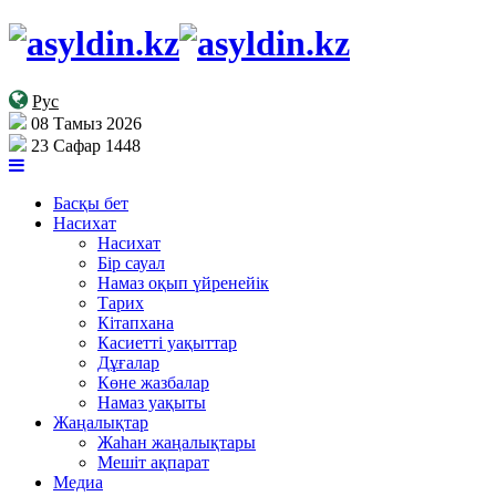
Рус
08 Тамыз 2026
23 Сафар 1448
Басқы бет
Насихат
Насихат
Бір сауал
Намаз оқып үйренейік
Тарих
Кітапхана
Касиетті уақыттар
Дұғалар
Көне жазбалар
Намаз уақыты
Жаңалықтар
Жаһан жаңалықтары
Мешіт ақпарат
Медиа