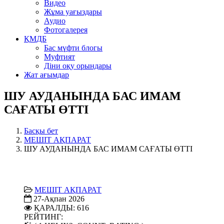
Видео
Жұма уағыздары
Аудио
Фотогалерея
ҚМДБ
Бас мүфти блогы
Муфтият
Діни оқу орындары
Жат ағымдар
ШУ АУДАНЫНДА БАС ИМАМ
САҒАТЫ ӨТТІ
Басқы бет
МЕШІТ АҚПАРАТ
ШУ АУДАНЫНДА БАС ИМАМ САҒАТЫ ӨТТІ
МЕШІТ АҚПАРАТ
27-Ақпан 2026
ҚАРАЛДЫ: 616
РЕЙТИНГ: