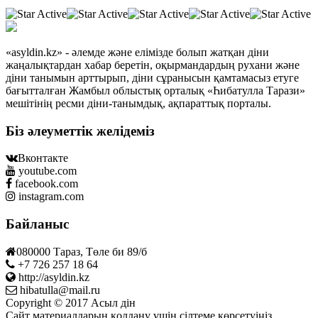
«asyldin.kz» - әлемде және елімізде болып жатқан діни
жаңалықтардан хабар беретін, оқырмандардың рухани және
діни танымын арттырып, діни сұранысын қамтамасыз етуге
бағытталған Жамбыл облыстық орталық «Һибатулла Тарази»
мешітінің ресми діни-танымдық, ақпараттық порталы.
Біз әлеуметтік желідеміз
Вконтакте
youtube.com
facebook.com
instagram.com
Байланыс
080000 Тараз, Төле би 89/б
+7 726 257 18 64
http://asyldin.kz
hibatulla@mail.ru
Copyright © 2017 Асыл дін
Сайт материалдарын қолдану үшін сілтеме көрсетуіңіз