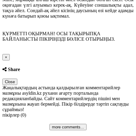
оқиғадан үлгі алуымыз керек-ақ. Күйеуіне соншалықты адал,
тақуа әйел. Сондай-ақ әйел кісінің даусының өзі кейде адамды
күнәға батырып қоюы ықтимал.
ҚҰРМЕТТІ ОҚЫРМАН! ОСЫ ТАҚЫРЫПҚА
БАЙЛАНЫСТЫ ПІКІРІҢІЗДІ БӨЛІСЕ ОТЫРЫҢЫЗ.
Close
×
Share
Close
Жаңалықтардың астында қалдырылған комментарийлер
мазмұны asyldin.kz рухани ағарту порталында
редакцияланбайды. Сайт комментарийлердің пішіні мен
мазмұнына жауап бермейді. Пікір білдірерде тәртіп сақтауды
сұраймыз!
пікірлер (0)
more comments...