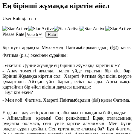
Ең бірінші жұмаққа кіретін әйел
User Rating:
5
/
5
Please Rate
Бір күні ардақты Мұхаммед Пайғамбарымыздың (ﷺ) қызы
Фатима (р.а.) әкесінен сұрайды:
- Әкетай! Дүние жүзінде ең бірінші Жұмаққа кіретін кім?
- Анау төменгі ауылда, пәлен үйде тұратын бір кісі бар.
Бірінші Жұмаққа кіретін сол. Хазреті Фатима бұл кісіні көруге
құмартады. Айтқан үйге барып, есікті қағады. Арғы жақта
қартайған бір әйел кісінің дауысы шығады:
- Бұл кім екен?
- Мен ғой, Фатима. Хазреті Пайғамбардың (ﷺ) қызы Фатима.
Енді әлгі дауыстің қиналып, абыржып шыққаны байқалады:
- Айналайын, қызым! Сен ренжімеші! Бірақ отағасының
рұқсаты болмаса, сені үйге кіргізе алмаймын. Мен бүгін
рұқсат сұрап қояйын. Сен ертең келе аласың ба? Бұл Фатима