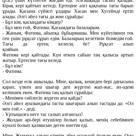
(р.а.) үшін күтпеген жағдай еді. Алғашқыда сасып қалады.
Бірақ кері қайтып кетеді. Ертеңіне әлгі қақпаны тағы барып
ұрады. Қасына сүйікті ұлдары Хасан мен Хусейнді ертіп
алады. Әлгі әйел тағы да жөн сұрайды:
- Бұл кім, қасыңдағы кімдер?
- Бұл мен ғой, Фатима. Қасымдағы балаларым.
- Жаным, Фатима, айыпқа бұйырмашы. Мен күйеуімнен тек
сен үшін рұқсат сұрап едім. Балаларың келетінін білмедім ғой.
Тағы да ертең келесің бе? Рұқсат алып
қояйы
Фатима кері қайтады. Күн өткен сайын таң қалысы артып
жатыр. Ертесіне тағы келеді.
- Бұл кім?
- Фатима.
Сол кезде есік ашылады. Міне, қызық, кешеден бері дауысына
қарап, үлкен апа шығар деп жүргені жап-жас, әп-әдемі
келіншек екен. Фатима таң қалып сұрайды:
- Менімен сөйлесіп жүрген апа қайда?
Әлгі әйел ауызындағы тасты шығарып алып тастады да: «Ол
мен ғой.» - деді.
- Ұртыңызға неге тас салып алғансыз?
- Жолдан әрі-бері өтушілер болып қалып, менің себебімнен
күнәлі болып қалмасын деген ниетім еді.
Міне, Жұмаққа алғаш кіретін әйел осындай болған екен. Осы