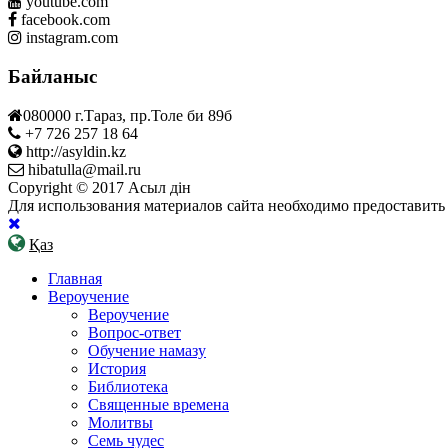
youtube.com
facebook.com
instagram.com
Байланыс
080000 г.Тараз, пр.Толе би 89б
+7 726 257 18 64
http://asyldin.kz
hibatulla@mail.ru
Copyright © 2017 Асыл дін
Для использования материалов сайта необходимо предоставить
Қаз
Главная
Вероучение
Вероучение
Вопрос-ответ
Обучение намазу
История
Библиотека
Священные времена
Молитвы
Семь чудес