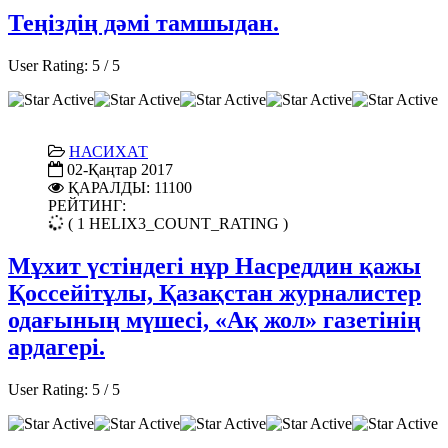
Теңіздің дәмі тамшыдан.
User Rating:
5
/
5
НАСИХАТ
02-Қаңтар 2017
ҚАРАЛДЫ: 11100
РЕЙТИНГ:
( 1 HELIX3_COUNT_RATING )
Мұхит үстіндегі нұр Насреддин қажы
Қоссейітұлы, Қазақстан журналистер
одағының мүшесі, «Ақ жол» газетінің
ардагері.
User Rating:
5
/
5