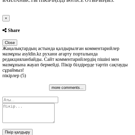
БАЙЛАНЫСТЫ ПІКІРІҢІЗДІ БӨЛІСЕ ОТЫРЫҢЫЗ.
Close
×
Share
Close
Жаңалықтардың астында қалдырылған комментарийлер
мазмұны asyldin.kz рухани ағарту порталында
редакцияланбайды. Сайт комментарийлердің пішіні мен
мазмұнына жауап бермейді. Пікір білдірерде тәртіп сақтауды
сұраймыз!
пікірлер (5)
more comments...
Пікір қалдыру