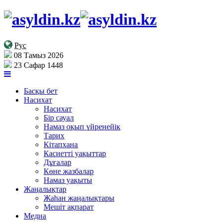
Рус
08 Тамыз 2026
23 Сафар 1448
Басқы бет
Насихат
Насихат
Бір сауал
Намаз оқып үйренейік
Тарих
Кітапхана
Касиетті уақыттар
Дұғалар
Көне жазбалар
Намаз уақыты
Жаңалықтар
Жаһан жаңалықтары
Мешіт ақпарат
Медиа