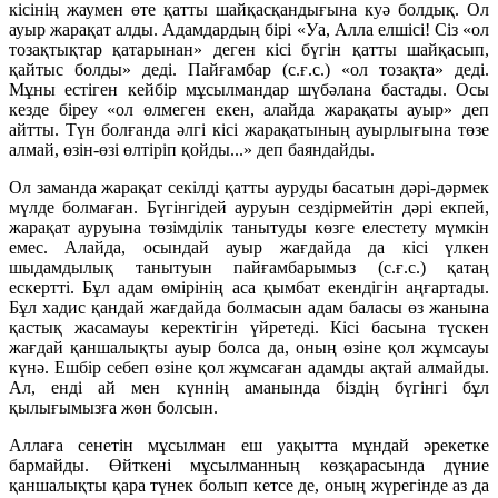
кісінің жаумен өте қатты шайқасқандығына куә болдық. Ол
ауыр жарақат алды. Адамдардың бірі «Уа, Алла елшісі! Сіз «ол
тозақтықтар қатарынан» деген кісі бүгін қатты шайқасып,
қайтыс болды» деді. Пайғамбар (с.ғ.с.) «ол тозақта» деді.
Мұны естіген кейбір мұсылмандар шүбәлана бастады. Осы
кезде біреу «ол өлмеген екен, алайда жарақаты ауыр» деп
айтты. Түн болғанда әлгі кісі жарақатының ауырлығына төзе
алмай, өзін-өзі өлтіріп қойды...» деп баяндайды.
Ол заманда жарақат секілді қатты ауруды басатын дәрі-дәрмек
мүлде болмаған. Бүгінгідей ауруын сездірмейтін дәрі екпей,
жарақат ауруына төзімділік танытуды көзге елестету мүмкін
емес. Алайда, осындай ауыр жағдайда да кісі үлкен
шыдамдылық танытуын пайғамбарымыз (с.ғ.с.) қатаң
ескертті. Бұл адам өмірінің аса қымбат екендігін аңғартады.
Бұл хадис қандай жағдайда болмасын адам баласы өз жанына
қастық жасамауы керектігін үйретеді. Кісі басына түскен
жағдай қаншалықты ауыр болса да, оның өзіне қол жұмсауы
күнә. Ешбір себеп өзіне қол жұмсаған адамды ақтай алмайды.
Ал, енді ай мен күннің аманында біздің бүгінгі бұл
қылығымызға жөн болсын.
Аллаға сенетін мұсылман еш уақытта мұндай әрекетке
бармайды. Өйткені мұсылманның көзқарасында дүние
қаншалықты қара түнек болып кетсе де, оның жүрегінде аз да