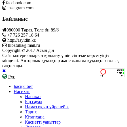
facebook.com
instagram.com
Байланыс
080000 Тараз, Төле би 89/б
+7 726 257 18 64
http://asyldin.kz
hibatulla@mail.ru
Copyright © 2017 Асыл дін
Сайт материалдарын қолдану үшін сілтеме көрсетуіңіз
міндетті. Авторлық құқықтар және жанама құқықтар толық
сақталады.
Рус
Басқы бет
Насихат
Насихат
Бір сауал
Намаз оқып үйренейік
Тарих
Кітапхана
Касиетті уақыттар