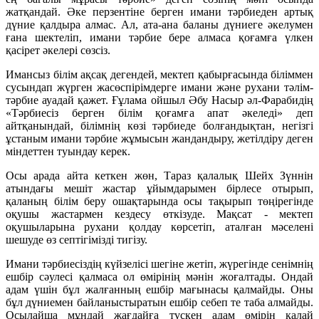
жатқандай. Әке перзентіне берген имани тәрбиеден артық
дүние қалдыра алмас. Ал, ата-ана баланы дүниеге әкелумен
ғана шектеліп, имани тәрбие бере алмаса қоғамға үлкен
қасірет әкелері сөзсіз.
Имансыз білім ақсақ дегендей, мектеп қабырғасында біліммен
сусындап жүрген жасөспірімдерге имани және рухани тәлім-
тәрбие ауадай қажет. Ғұлама ойшыл Әбу Насыр әл-Фарабидің
«Тәрбиесіз берген білім қоғамға апат әкеледі» деп
айтқанындай, білімнің көзі тәрбиеде болғандықтан, негізгі
ұстаным имани тәрбие жұмысын жандандыру, жетілдіру деген
міндеттен туындау керек.
Осы арада айта кеткен жөн, Тараз қалалық Шейх Зүннін
атындағы мешіт жастар ұйымдарымен бірлесе отырып,
қаланың білім беру ошақтарында осы тақырып төңірегінде
оқушы жастармен кездесу өткізуде. Мақсат - мектеп
оқушыларына рухани қолдау көрсетіп, аталған мәселені
шешуде өз септігімізді тигізу.
Имани тәрбиесіздің күйзелісі шегіне жетіп, жүрегінде сенімнің
ешбір сәулесі қалмаса ол өмірінің мәнін жоғалтады. Ондай
адам үшін бұл жалғанның ешбір мағынасы қалмайды. Оны
бұл дүниемен байланыстыратын ешбір себеп те таба алмайды.
Осылайша мұндай жағдайға түскен адам өмірін қалай