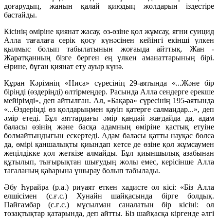
доғарудың, жанын қалай қиюдың жолдарын іздестіре
бастайды.
Кісінің өміріне қиянат жасау, өз-өзіне қол жұмсау, яғни суицид
Алла тағалаға серік қосу күнәсінен кейінгі екінші үлкен
қылмыс болып табылатынын жоғаыда айттық. Жан -
Жаратқанның бізге берген ең үлкен аманаттарының бірі.
Әрине, бұған қиянат ету ауыр күнә.
Құран Кәрімнің «Ниса» сүресінің 29-аятында «...Және бір
біріңді (өздеріңді) өлтірмеңдер. Расында Алла сендерге ерекше
мейірімді», деп айтылған. Ал, «Бақара» сүресінің 195-аятында
«...Өздеріңді өз қолдарыңмен қауіп қатерге салмаңдар...», деп
әмір етеді. Бұл аяттардағы әмір қандай жағдайда да, адам
баласы өзінің және басқа адамның өміріне қастық етуіне
болмайтындығын ескертеді. Адам баласы қатты науқас болса
да, өмірі қаншалықты қиындап кетсе де өзіне қол жұмсаумен
жеңілдікке қол жеткізе алмайды. Бұл қиыншылық азабынан
құтылып, тығырықтан шығудың жолы емес, керісінше Алла
тағаланың қаһарына ұшырау болып табылады.
Әбу Һурайра (р.а.) риуаят еткен хадисте ол кісі: «Біз Алла
елшісімен (с.ғ.с.) Хунайн шайқасында бірге болдық.
Пайғамбар (с.ғ.с.) мұсылман саналатын бір кісіні: ол
тозақтықтар қатарында, деп айтты. Біз шайқасқа кіргенде әлгі