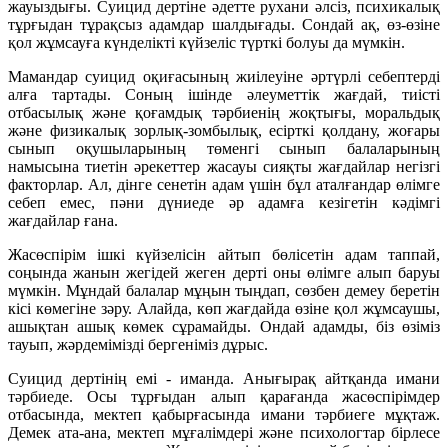
жауыздығы. Суицид дертіне әдетте рухани әлсіз, психикалық
тұрғыдан тұрақсыз адамдар шалдығады. Сондай ақ, өз-өзіне
қол жұмсауға күнделікті күйзеліс түрткі болуы да мүмкін.
Мамандар суицид оқиғасының жиiлеуiне әртүрлi себептердi
алға тартады. Соның ішінде әлеуметтiк жағдай, тиiстi
отбасылық және қоғамдық тәрбиенiң жоқтығы, моральдық
және физикалық зорлық-зомбылық, есiрткi қолдану, жоғары
сынып оқушыларының төменгi сынып балаларының
намысына тиетiн әрекеттер жасауы сияқты жағдайлар негізгі
факторлар. Ал, дінге сенетін адам үшін бұл аталғандар өлімге
себеп емес, пәни дүниеде әр адамға кезігетін кәдімгі
жағдайлар ғана.
Жасөспірім ішкі күйзелісін айтып бөлісетін адам таппай,
соңында жанын жегідей жеген дерті оны өлімге алып баруы
мүмкін. Мұндай балалар мұңын тыңдап, сөзбен демеу беретін
кісі көмегіне зәру. Алайда, көп жағдайда өзіне қол жұмсаушы,
ашықтан ашық көмек сұрамайды. Ондай адамды, біз өзіміз
тауып, жәрдемімізді бергеніміз дұрыс.
Суицид дертінің емі - иманда. Анығырақ айтқанда имани
тәрбиеде. Осы тұрғыдан алып қарағанда жасөспірімдер
отбасында, мектеп қабырғасында имани тәрбиеге мұқтаж.
Демек ата-ана, мектеп мұғалімдері және психологтар бірлесе