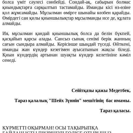
болса үміт сәулесі сөнбейді. Сондай-ақ, сабырын болмас
қиындықтарға сарқылтып тастамайды. Иманды кісі өз-өзіне
қол жұмсамайды. Мұсылман өмірге шынайы көзбен қарайды.
Өмірдегі сан қилы қиыншылықтар мұсылманды исе де, құлата
алмайды.
Ия, мұсылман қандай қиыншылық болса да белін бүкпей,
қасқайып қарсы алады. Сансыз сынақ сенімі берік жанның
сағын сындыра алмайды. Керісінше шыңдай түседі. Өйткені,
иманды жан күндер кезегімен ауысатынын жақсы біледі.
Қиын күндердің артынан шуақты күндер келетініне кәміл
сенеді.
Сейітқазы қажы Медетбек,
Тараз қалалық "Шейх Зүннін" мешітінің бас имамы.
Тараз қаласы.
ҚҰРМЕТТІ ОҚЫРМАН! ОСЫ ТАҚЫРЫПҚА