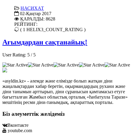
НАСИХАТ
02-Қаңтар 2017
ҚАРАЛДЫ: 8628
РЕЙТИНГ:
( 1 HELIX3_COUNT_RATING )
Ағымдардан сақтанайық!
User Rating:
5
/
5
«asyldin.kz» - әлемде және елімізде болып жатқан діни
жаңалықтардан хабар беретін, оқырмандардың рухани және
діни танымын арттырып, діни сұранысын қамтамасыз етуге
бағытталған Жамбыл облыстық орталық «Һибатулла Тарази»
мешітінің ресми діни-танымдық, ақпараттық порталы.
Біз әлеуметтік желідеміз
Вконтакте
youtube.com