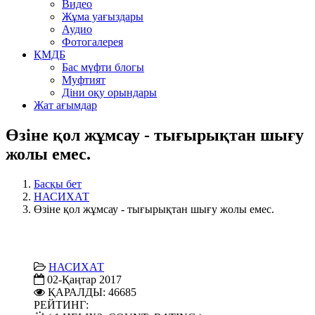
Видео
Жұма уағыздары
Аудио
Фотогалерея
ҚМДБ
Бас мүфти блогы
Муфтият
Діни оқу орындары
Жат ағымдар
Өзіне қол жұмсау - тығырықтан шығу
жолы емес.
Басқы бет
НАСИХАТ
Өзіне қол жұмсау - тығырықтан шығу жолы емес.
НАСИХАТ
02-Қаңтар 2017
ҚАРАЛДЫ: 46685
РЕЙТИНГ: