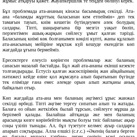
жұмыс атқаруы қажет. Жауапкершілік те теңдей бөлінуі керек.
Бұл проблемада ата-ананың кінәсы басымырақ секілді. Ата-
ана «баламды жұрттың баласынан кем етпеймін» деп тек
тамағын тауып, киім кешегін бүтіндеумен әлек болудың
салдары. Тіпті, шаңырағына бір мезгіл уақыт бөліп,
перзентімен ашық-жарқын сөйлесу ұмыт қалған тәрізді.
Баласының киімі көк болғанымен көңілі күпті, жаны құлазып
ата-анасының мейіріне мұқтаж күй кешуде екендігін көп
жағдайда ұғына бермейміз.
Ересектерге елеусіз көрінген проблемалар жас баланың
санасын мазалай бастайды. Бұл жай ата-ананы екінші кезекте
толғандырады. Естусіз қалған жасөспірімнің жан айқайының
нәтижесі кейде өзіне қол жұмсауға алып баратынын бүгінде
тек елімізде ғана емес әлемде орын алып жатқаны анық
байқалып отыр.
Көп жағдайда ата-ана мен баланың әңгімесі ұрыс жанжал
секілді өрбиді. Тіпті әңгіме тергеу сипатын алып та жатады.
Балаға өз ойын жеткізбек былай тұрсын, сөйлеуге мұрша да
берілмей қалады. Былайша айтқанда әке мен баланың
арасында көзге көрінбейтін мықты болуы тиіс байланыс ақыр
соңы үзіліп тынады. Ал, бұл түзетуге келмес ауыр салдарға
апарып соқтырады. Алла елшісі (с.ғ.с.) «Әкенің балаға берген
ең бағалы мұрасы тәрбие» деген сөзінің мәні осында