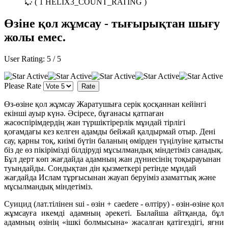
( 1 HELIX3_COUNT_RATING )
Өзіне қол жұмсау - тығырықтан шығу
жолы емес.
User Rating:
5
/
5
Please Rate
Өз-өзіне қол жұмсау Жаратушыға серік қосқаннан кейінгі
екінші ауыр күнә. Әсіресе, бұғанасы қатпаған
жасөспірімдердің жан түршіктірерлік мұндай тірлігі
қоғамдағы кез келген адамды бейжай қалдырмай отыр. Дені
сау, қарны тоқ, киімі бүтін баланың өмірден түңілуіне қатысты
біз де өз пікірімізді білдіруді мұсылмандық міндетіміз санадық.
Бұл дерт көп жағдайда адамның жан дүниесінің тоқырауынан
туындайды. Сондықтан дін қызметкері ретінде мұндай
жағдайда Ислам тұрғысынан жауап беруіміз азаматтық және
мұсылмандық міндетіміз.
Суицид (лат.тілінен sui - өзін + caedere - өлтіру) - өзін-өзіне қол
жұмсауға икемді адамның әрекеті. Былайша айтқанда, бұл
адамның өзінің «ішкі болмысына» жасалған қатігездігі, яғни