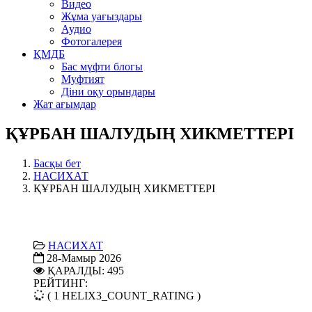
Видео
Жұма уағыздары
Аудио
Фотогалерея
ҚМДБ
Бас мүфти блогы
Муфтият
Діни оқу орындары
Жат ағымдар
ҚҰРБАН ШАЛУДЫҢ ХИКМЕТТЕРІ
Басқы бет
НАСИХАТ
ҚҰРБАН ШАЛУДЫҢ ХИКМЕТТЕРІ
НАСИХАТ
28-Мамыр 2026
ҚАРАЛДЫ: 495
РЕЙТИНГ:
( 1 HELIX3_COUNT_RATING )