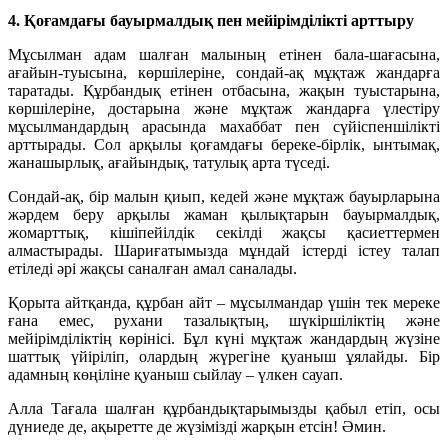
4. Қоғамдағы бауырмалдық пен мейірімділікті арттыру
Мұсылман адам шалған малының етінен бала-шағасына,
ағайын-туысына, көршілеріне, сондай-ақ мұқтаж жандарға
таратады. Құрбандық етінен отбасына, жақын туыстарына,
көршілеріне, достарына және мұқтаж жандарға үлестіру
мұсылмандардың арасында махаббат пен сүйіспеншілікті
арттырады. Сол арқылы қоғамдағы береке-бірлік, ынтымақ,
жанашырлық, ағайындық, татулық арта түседі.
Сондай-ақ, бір малын қиып, кедей және мұқтаж бауырларына
жәрдем беру арқылы жаман қылықтарын бауырмалдық,
жомарттық, кішіпейілдік секілді жақсы қасиеттермен
алмастырады. Шариғатымызда мұндай істерді істеу талап
етіледі әрі жақсы саналған амал саналады.
Қорыта айтқанда, құрбан айт – мұсылмандар үшін тек мереке
ғана емес, рухани тазалықтың, шүкіршіліктің және
мейірімділіктің көрінісі. Бұл күні мұқтаж жандардың жүзіне
шаттық үйіріліп, олардың жүрегіне қуаныш ұялайды. Бір
адамның көңіліне қуаныш сыйлау – үлкен сауап.
Алла Тағала шалған құрбандықтарымызды қабыл етіп, осы
дүниеде де, ақыретте де жүзімізді жарқын етсін! Әмин.