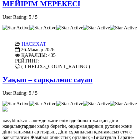
МЕЙІРІМ МЕРЕКЕСІ
User Rating:
5
/
5
НАСИХАТ
26-Мамыр 2026
ҚАРАЛДЫ: 435
РЕЙТИНГ:
( 1 HELIX3_COUNT_RATING )
Уақып – сарқылмас сауап
User Rating:
5
/
5
«asyldin.kz» - әлемде және елімізде болып жатқан діни
жаңалықтардан хабар беретін, оқырмандардың рухани және
діни танымын арттырып, діни сұранысын қамтамасыз етуге
бағытталған Жамбыл облыстық орталық «Һибатулла Тарази»