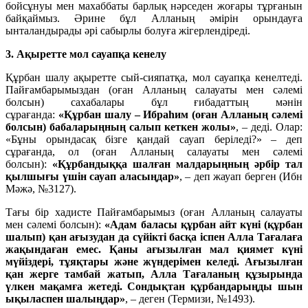
бойсұнуы мен махаббаты барлық нәрседен жоғары тұрғанын
байқаймыз. Әрине бұл Алланың әмірін орындауға
ынталандырады әрі сабырлы болуға жігерлендіреді.
3. Ақыретте мол сауапқа кенелу
Құрбан шалу ақыретте сый-сияпатқа, мол сауапқа кенелтеді.
Пайғамбарымыздан (оған Алланың салауаты мен сәлемі
болсын) сахабалары бұл ғибадаттың мәнін
сұрағанда:
«Құрбан шалу – Ибраһим (оған Алланың сәлемі
болсын) бабаларыңның салып кеткен жолы»
, – деді. Олар:
«Бұны орындасақ бізге қандай сауап беріледі?» – деп
сұрағанда, ол (оған Алланың салауаты мен сәлемі
болсын):
«Құрбандыққа шалған малдарыңның әрбір тал
қылшығы үшін сауап аласыңдар»
, – деп жауап берген (Ибн
Мәжә, №3127).
Тағы бір хадисте Пайғамбарымыз (оған Алланың салауаты
мен сәлемі болсын):
«Адам баласы құрбан айт күні (құрбан
шалып) қан ағызудан да сүйікті басқа іспен Алла Тағалаға
жақындаған емес. Қаны ағызылған мал қиямет күні
мүйіздері, тұяқтары және жүндерімен келеді. Ағызылған
қан жерге тамбай жатып, Алла Тағаланың құзырында
үлкен мақамға жетеді. Сондықтан құрбандарыңды шын
ықыласпен шалыңдар»
, – деген (Термизи, №1493).