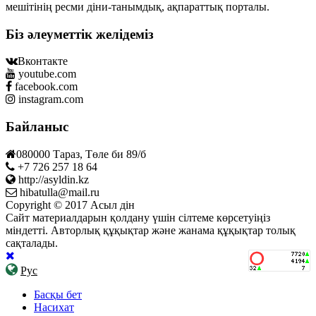
мешітінің ресми діни-танымдық, ақпараттық порталы.
Біз әлеуметтік желідеміз
Вконтакте
youtube.com
facebook.com
instagram.com
Байланыс
080000 Тараз, Төле би 89/б
+7 726 257 18 64
http://asyldin.kz
hibatulla@mail.ru
Copyright © 2017 Асыл дін
Сайт материалдарын қолдану үшін сілтеме көрсетуіңіз
міндетті. Авторлық құқықтар және жанама құқықтар толық
сақталады.
Рус
Басқы бет
Насихат