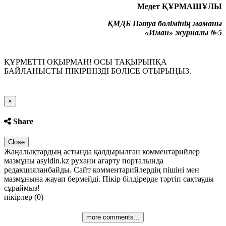
Медет ҚҰРМАШҰЛЫ
ҚМДБ Пәтуа бөлімінің маманы
«Иман» журналы №5
ҚҰРМЕТТІ ОҚЫРМАН! ОСЫ ТАҚЫРЫПҚА
БАЙЛАНЫСТЫ ПІКІРІҢІЗДІ БӨЛІСЕ ОТЫРЫҢЫЗ.
Close
×
Share
Close
Жаңалықтардың астында қалдырылған комментарийлер
мазмұны asyldin.kz рухани ағарту порталында
редакцияланбайды. Сайт комментарийлердің пішіні мен
мазмұнына жауап бермейді. Пікір білдірерде тәртіп сақтауды
сұраймыз!
пікірлер (0)
more comments...