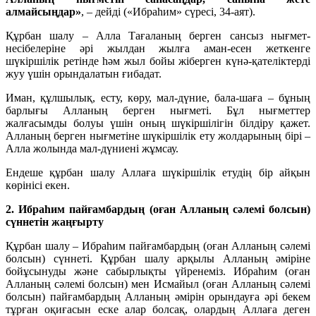
алмайсыңдар»
, – дейді («Ибраһим» сүресі, 34-аят).
Құрбан шалу – Алла Тағаланың берген сансыз нығмет-
несібелеріне әрі жылдан жылға аман-есен жеткенге
шүкіршілік ретінде һәм жыл бойы жіберген күнә-қателіктерді
жуу үшін орындалатын ғибадат.
Иман, құлшылық, есту, көру, мал-дүние, бала-шаға – бұның
барлығы Алланың берген нығметі. Бұл нығметтер
жалғасымды болуы үшін оның шүкіршілігін білдіру қажет.
Алланың берген нығметіне шүкіршілік ету жолдарының бірі –
Алла жолында мал-дүниені жұмсау.
Ендеше құрбан шалу Аллаға шүкіршілік етудің бір айқын
көрінісі екен.
2. Ибраһим пайғамбардың (оған Алланың сәлемі болсын)
сүннетін жаңғырту
Құрбан шалу – Ибраһим пайғамбардың (оған Алланың сәлемі
болсын) сүннеті. Құрбан шалу арқылы Алланың әміріне
бойұсынуды және сабырлықты үйренеміз. Ибраһим (оған
Алланың сәлемі болсын) мен Исмайыл (оған Алланың сәлемі
болсын) пайғамбардың Алланың әмірін орындауға әрі бекем
тұрған оқиғасын еске алар болсақ, олардың Аллаға деген