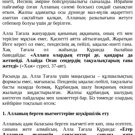
ниеті, Иесінің әміріне бойсұнушылығы сыналады. Ибраһим
пайғамбар (оған Алланың сәлемі болсын) сондай сынақтан
өткен. Жалпы адамзатқа осы дүниеде мал-мүлік ақыреттегі
азаптан сақтайтын қалқан, Алланың разылығына жетуге
себепкер болуы үшін де берілген.
Алла Тағала жануардың қанының аққанына, оның еті мен
терісіне мұқтаж емес. Қасиетті аятта айтылғандай, Жаратқан
Иеге керегі ол емес, пендесінің ақ пейілі, ықылас-ниеті ғана.
Хақ Тағала ол жайында Құранда былайша
баяндайды:
«Аллаға олардың еттері де, қандары да
жетпейді. Алайда Оған сендердің тақуалықтарың ғана
жетеді»
(«Хаж» сүресі, 37-аят).
Расында да, Алла Тағала үшін маңыздысы – құлшылықтың
формасы емес, мағынасы. Пенденің ықылас-пейілі, тақуалығы
басты назарда болмақ. Құрбандық шалу һижраның екінші
жылында заңдастырылған. Жалпы құрбандық шалудың
көптеген пайдалары мен хикметтері бар. Біз төменде олардың
кейбіріне тоқталып өтсек:
1. Алланың берген нығметтеріне шүкіршілік ету
Алланың адам баласына берген нығметі өте көп, оны есептеп,
санына жете алмайсың. Алла Тағала Құранда:
«Егер
Алланың нығметін санасаңдар, санына жете