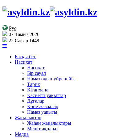
Рус
07 Тамыз 2026
22 Сафар 1448
Басқы бет
Насихат
Насихат
Бір сауал
Намаз оқып үйренейік
Тарих
Кітапхана
Касиетті уақыттар
Дұғалар
Көне жазбалар
Намаз уақыты
Жаңалықтар
Жаһан жаңалықтары
Мешіт ақпарат
Медиа