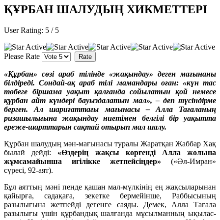
ҚҰРБАН ШАЛУДЫҢ ХИКМЕТТЕРІ
User Rating:
5
/
5
Please Rate
«Құрбан» сөзі араб тілінде «жақындау» деген мағынаны
білдіреді. Сондай-ақ араб тілі мамандары оған: «күн тас
төбеге біршама уақыт қалғанда сойылатын қой немесе
құрбан айт күндері бауыздалатын мал», – деп түсіндірме
берген. Ал шариғаттағы мағынасы – Алла Тағаланың
ризашылығына жақындау ниетімен белгілі бір уақытта
ереже-шарттарын сақтай отырып мал шалу.
Құрбан шалудың мән-мағынасы туралы Жаратқан Жаббар Хақ
былай дейді:
«Өздерің жақсы көргенді Алла жолына
жұмсамайынша игілікке жетпейсіңдер»
(«Әл-Имран»
сүресі, 92-аят).
Бұл аяттың мәні пенде қашан мал-мүлкінің ең жақсыларынан
қайырға, садақаға, зекетке бермейінше, Раббысының
разылығына жетпейді дегенге саяды. Демек, Алла Тағала
разылығы үшін құрбандық шалғанда мұсылманның ықылас-