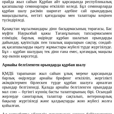
орайда жыл сайын Құрбан айт қарсаңында республикалық
қасапшылар семинарлары өткізіліп келеді. Бұл семинарларда
құрбан шалу рәсімін шариғат әдебіне сай орындаудың
маңыздылығы, негізгі қағидалары мен талаптары кеңінен
түсіндіріледі.
Қазақстан мұсылмандары діни басқармасының төрағасы, Бас
мүфти Наурызбай қажы Тағанұлының тапсырмасымен
еліміздің барлық өңірінде құрбан шалатын орындарды
дайындау, қауіпсіздік пен тазалық шараларын сақтау, сондай-
ақ қасапшыларды оқыту жұмыстары жүйелі түрде жүргізілуде.
Бұл – құрбан шалудың тек діни ғана емес, қоғамдық маңызы
зор екенін көрсетеді.
Арнайы белгіленген орындарда құрбан шалу
ҚМДБ тарапынан жыл сайын ұлық мереке қарсаңында
барлық өңірлерде арнайы брифинг өткізіліп, жергілікті
әкімдіктермен бірлескен түрде құрбан шалуға арналған
орындар белгіленеді. Қалада арнайы белгіленген орындарда
мал сою – бүгінгі күннің басты талаптарының бірі. Осындай
жерлерде санитарлық талаптар сақталып, ветеринарлық
бақылау жүргізіледі және қалдықтарды жою жүйесі жолға
қойылған.