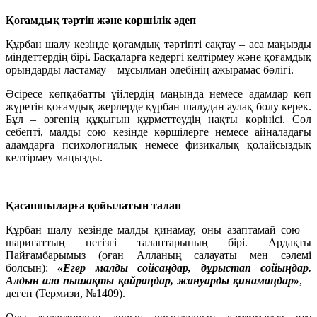
Қоғамдық тәртіп және көршілік әдеп
Құрбан шалу кезінде қоғамдық тәртіпті сақтау – аса маңызды
міндеттердің бірі. Басқаларға кедергі келтірмеу және қоғамдық
орындарды ластамау – мұсылман әдебінің ажырамас бөлігі.
Әсіресе көпқабатты үйлердің маңында немесе адамдар көп
жүретін қоғамдық жерлерде құрбан шалудан аулақ болу керек.
Бұл – өзгенің құқығын құрметтеудің нақты көрінісі. Сол
себепті, малды сою кезінде көршілерге немесе айналадағы
адамдарға психологиялық немесе физикалық қолайсыздық
келтірмеу маңызды.
Қасапшыларға қойылатын талап
Құрбан шалу кезінде малды қинамау, оны азаптамай сою –
шариғаттың негізгі талаптарының бірі. Ардақты
Пайғамбарымыз (оған Алланың салауаты мен сәлемі
болсын):
«Егер малды сойсаңдар, дұрыстап сойыңдар.
Алдын ала пышақты қайраңдар, жануарды қинамаңдар»
, –
деген (Термизи, №1409).