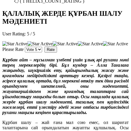
( 1 HELIX3_COUNT_RATING )
ҚАЛАЛЫҚ ЖЕРДЕ ҚҰРБАН ШАЛУ
МӘДЕНИЕТІ
User Rating:
5
/
5
Please Rate
Құрбан айт – мұсылман үмбеті үшін ұлық әрі рухани мәні
терең мерекелердің бірі. Бұл күндер – Алла Тағалаға
жақындау, шүкіршілік ету, қайырымдылық жасау және
қоғамдағы мейірімділікті арттыру кезеңі. Қазіргі таңда,
әсіресе қалалық ортада, бұл мерекені өткізу тек діни рәсімді
орындаумен шектелмей, оны мәдениетті,
жауапкершілікпен және қоғамдық талаптарға сай
ұйымдастыру маңызды болып отыр. Осы мақалада қалалық
жерде құрбан шалу мәдениеті, тазалық пен қауіпсіздік
мәселелері, етті үлестіру әдебі және отбасы тәрбиесіндегі
рухани маңызы кеңінен қарастырылады.
Құрбан шалу – жай ғана мал сою емес, ол шариғат
талаптарына сай орындалатын жауапты құлшылық. Осы