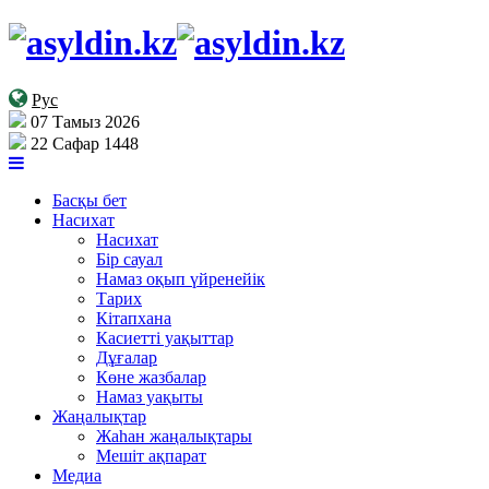
Рус
07 Тамыз 2026
22 Сафар 1448
Басқы бет
Насихат
Насихат
Бір сауал
Намаз оқып үйренейік
Тарих
Кітапхана
Касиетті уақыттар
Дұғалар
Көне жазбалар
Намаз уақыты
Жаңалықтар
Жаһан жаңалықтары
Мешіт ақпарат
Медиа