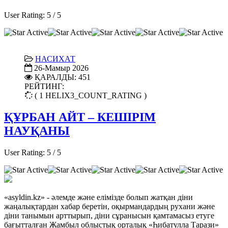
User Rating:
5
/
5
НАСИХАТ
26-Мамыр 2026
ҚАРАЛДЫ: 451
РЕЙТИНГ:
( 1 HELIX3_COUNT_RATING )
ҚҰРБАН АЙТ – КЕШІРІМ
НАУҚАНЫ
User Rating:
5
/
5
«asyldin.kz» - әлемде және елімізде болып жатқан діни
жаңалықтардан хабар беретін, оқырмандардың рухани және
діни танымын арттырып, діни сұранысын қамтамасыз етуге
бағытталған Жамбыл облыстық орталық «Һибатулла Тарази»