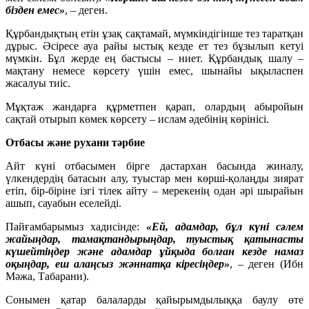
бізден емес»
, – деген.
Құрбандықтың етін ұзақ сақтамай, мүмкіндігінше тез таратқан
дұрыс. Әсіресе ауа райы ыстық кезде ет тез бұзылып кетуі
мүмкін. Бұл жерде ең бастысы – ниет. Құрбандық шалу –
мақтану немесе көрсету үшін емес, шынайы ықыласпен
жасалуы тиіс.
Мұқтаж жандарға құрметпен қарап, олардың абыройын
сақтай отырып көмек көрсету – ислам әдебінің көрінісі.
Отбасы және рухани тәрбие
Айт күні отбасымен бірге дастархан басында жиналу,
үлкендердің батасын алу, туыстар мен көрші-қолаңды зиярат
етіп, бір-біріне ізгі тілек айту – мерекенің одан әрі шырайын
ашып, сауабын еселейді.
Пайғамбарымыз хадисінде:
«Ей, адамдар, бұл күні сәлем
жайыңдар, тамақтандырыңдар, туыстық қатынасты
күшейтіңдер және адамдар ұйқыда болған кезде намаз
оқыңдар, еш алаңсыз жәннатқа кіресіңдер»
, – деген (Ибн
Мәжа, Табарани).
Сонымен қатар балаларды қайырымдылыққа баулу өте