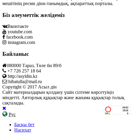
мешітінің ресми діни-танымдық, ақпараттық порталы.
Біз әлеуметтік желідеміз
Вконтакте
youtube.com
facebook.com
instagram.com
Байланыс
080000 Тараз, Төле би 89/б
+7 726 257 18 64
http://asyldin.kz
hibatulla@mail.ru
Copyright © 2017 Асыл дін
Сайт материалдарын қолдану үшін сілтеме көрсетуіңіз
міндетті. Авторлық құқықтар және жанама құқықтар толық
сақталады.
Рус
Басқы бет
Насихат