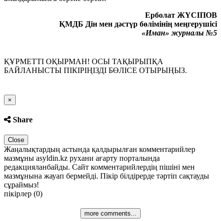
Ерболат ЖҮСІПОВ
ҚМДБ Дін мен дәстүр бөлімінің меңгерушісі
«Иман» журналы №5
ҚҰРМЕТТІ ОҚЫРМАН! ОСЫ ТАҚЫРЫПҚА
БАЙЛАНЫСТЫ ПІКІРІҢІЗДІ БӨЛІСЕ ОТЫРЫҢЫЗ.
Close
×
Share
Close
Жаңалықтардың астында қалдырылған комментарийлер
мазмұны asyldin.kz рухани ағарту порталында
редакцияланбайды. Сайт комментарийлердің пішіні мен
мазмұнына жауап бермейді. Пікір білдірерде тәртіп сақтауды
сұраймыз!
пікірлер (0)
more comments...