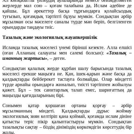
Ал көпқабатты үйлердің аулаларында немесе бейімделмеген
жерлерде мал сою – қоғам талабына да, Ислам әдебіне де
қайшы. Бұл әрекеттер басқа тұрғындарға қолайсыздық
туғызып, қоғамдық тәртіпті бұзуы мүмкін. Сондықтан әрбір
мұсылман осы мәселеге саналы түрде мән беріп, белгіленген
орындарды таңдауы тиіс.
Тазалық және экологиялық жауапкершілік
Исламда тазалық мәселесі үнемі бірінші кезекте. Алла елшісі
(оған Алланың салауаты мен сәлемі болсын):
«Тазалық –
иманның жартысы»
, – деген.
Сондықтан қалалық жерде құрбан шалу барысында тазалық
мәселесі ерекше маңызға ие. Қан, ішек-қарын және басқа да
қалдықтарды бейберекет тастауға болмайды. Олар міндетті
түрде арнайы орындарға жиналып, тиісті тәртіппен жойылуы
қажет. Бұл – тек санитарлық талап емес, шариғаттың да
маңызды қағидаларының бірі.
Сонымен қатар қоршаған ортаны қорғау – әрбір
мұсылманның міндеті. Қалдықтарды дұрыс жоймау
экологиялық зиян келтіріп қана қоймай, қоғамда ислам дініне
қатысты теріс пікір қалыптастыруы мүмкін. Сондықтан
тазалықты сақтау – біздің дініміздің көркемдігін көрсетудің бір
жолы.