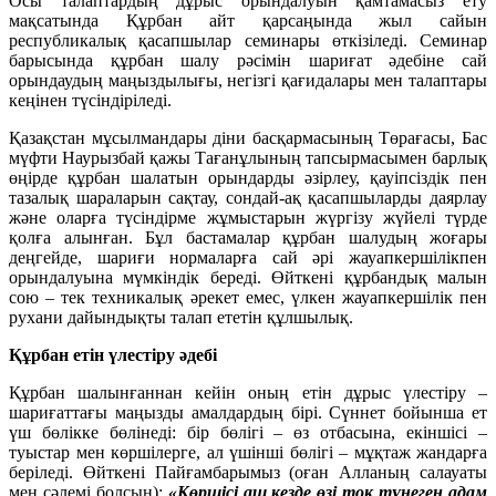
Осы талаптардың дұрыс орындалуын қамтамасыз ету
мақсатында Құрбан айт қарсаңында жыл сайын
республикалық қасапшылар семинары өткізіледі. Семинар
барысында құрбан шалу рәсімін шариғат әдебіне сай
орындаудың маңыздылығы, негізгі қағидалары мен талаптары
кеңінен түсіндіріледі.
Қазақстан мұсылмандары діни басқармасының Төрағасы, Бас
мүфти Наурызбай қажы Тағанұлының тапсырмасымен барлық
өңірде құрбан шалатын орындарды әзірлеу, қауіпсіздік пен
тазалық шараларын сақтау, сондай-ақ қасапшыларды даярлау
және оларға түсіндірме жұмыстарын жүргізу жүйелі түрде
қолға алынған. Бұл бастамалар құрбан шалудың жоғары
деңгейде, шариғи нормаларға сай әрі жауапкершілікпен
орындалуына мүмкіндік береді. Өйткені құрбандық малын
сою – тек техникалық әрекет емес, үлкен жауапкершілік пен
рухани дайындықты талап ететін құлшылық.
Құрбан етін үлестіру әдебі
Құрбан шалынғаннан кейін оның етін дұрыс үлестіру –
шариғаттағы маңызды амалдардың бірі. Сүннет бойынша ет
үш бөлікке бөлінеді: бір бөлігі – өз отбасына, екіншісі –
туыстар мен көршілерге, ал үшінші бөлігі – мұқтаж жандарға
беріледі. Өйткені Пайғамбарымыз (оған Алланың салауаты
мен сәлемі болсын):
«Көршісі аш кезде өзі тоқ түнеген адам