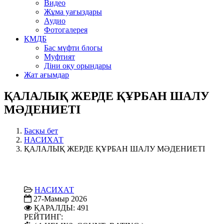
Видео
Жұма уағыздары
Аудио
Фотогалерея
ҚМДБ
Бас мүфти блогы
Муфтият
Діни оқу орындары
Жат ағымдар
ҚАЛАЛЫҚ ЖЕРДЕ ҚҰРБАН ШАЛУ
МӘДЕНИЕТІ
Басқы бет
НАСИХАТ
ҚАЛАЛЫҚ ЖЕРДЕ ҚҰРБАН ШАЛУ МӘДЕНИЕТІ
НАСИХАТ
27-Мамыр 2026
ҚАРАЛДЫ: 491
РЕЙТИНГ: