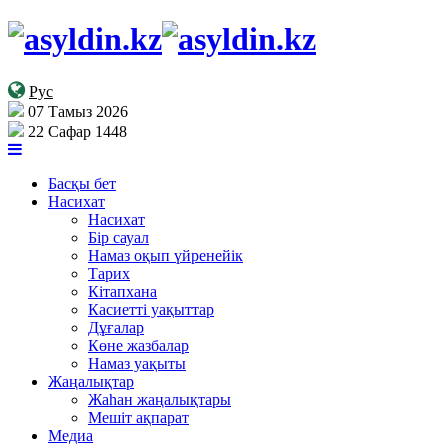
Рус
07 Тамыз 2026
22 Сафар 1448
Басқы бет
Насихат
Насихат
Бір сауал
Намаз оқып үйренейік
Тарих
Кітапхана
Касиетті уақыттар
Дұғалар
Көне жазбалар
Намаз уақыты
Жаңалықтар
Жаһан жаңалықтары
Мешіт ақпарат
Медиа