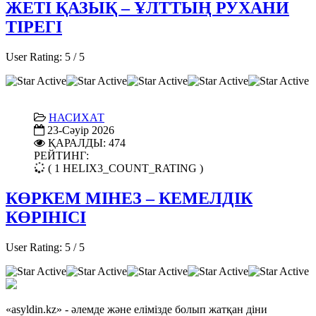
ЖЕТІ ҚАЗЫҚ – ҰЛТТЫҢ РУХАНИ
ТІРЕГІ
User Rating:
5
/
5
НАСИХАТ
23-Сәуір 2026
ҚАРАЛДЫ: 474
РЕЙТИНГ:
( 1 HELIX3_COUNT_RATING )
КӨРКЕМ МІНЕЗ – КЕМЕЛДІК
КӨРІНІСІ
User Rating:
5
/
5
«asyldin.kz» - әлемде және елімізде болып жатқан діни