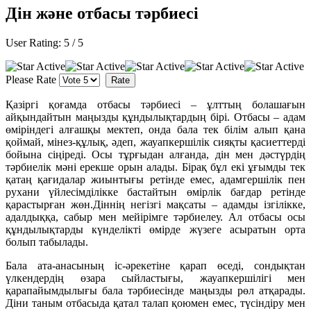
Дін және отбасы тәрбиесі
User Rating:
5
/
5
Please Rate
Қазіргі қоғамда отбасы тәрбиесі – ұлттың болашағын
айқындайтын маңызды құндылықтардың бірі. Отбасы – адам
өміріндегі алғашқы мектеп, онда бала тек білім алып қана
қоймай, мінез-құлық, әдеп, жауапкершілік сияқты қасиеттерді
бойына сіңіреді. Осы тұрғыдан алғанда, дін мен дәстүрдің
тәрбиелік мәні ерекше орын алады. Бірақ бұл екі ұғымды тек
қатаң қағидалар жиынтығы ретінде емес, адамгершілік пен
рухани үйлесімділікке бастайтын өмірлік бағдар ретінде
қарастырған жөн.Діннің негізгі мақсаты – адамды ізгілікке,
адалдыққа, сабыр мен мейірімге тәрбиелеу. Ал отбасы осы
құндылықтарды күнделікті өмірде жүзеге асыратын орта
болып табылады.
Бала ата-анасының іс-әрекетіне қарап өседі, сондықтан
үлкендердің өзара сыйластығы, жауапкершілігі мен
қарапайымдылығы бала тәрбиесінде маңызды рөл атқарады.
Діни таным отбасыда қатал талап қоюмен емес, түсіндіру мен