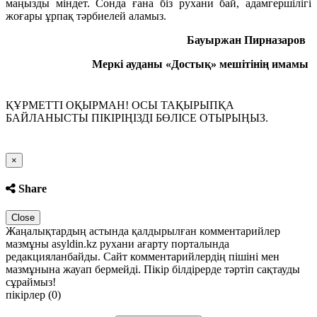
маңызды міндет. Сонда ғана біз рухани бай, адамгершілігі
жоғары ұрпақ тәрбиелей аламыз.
Бауыржан Пирназаров
Меркі ауданы «Достық» мешітінің имамы
ҚҰРМЕТТІ ОҚЫРМАН! ОСЫ ТАҚЫРЫПҚА
БАЙЛАНЫСТЫ ПІКІРІҢІЗДІ БӨЛІСЕ ОТЫРЫҢЫЗ.
Close
×
Share
Close
Жаңалықтардың астында қалдырылған комментарийлер
мазмұны asyldin.kz рухани ағарту порталында
редакцияланбайды. Сайт комментарийлердің пішіні мен
мазмұнына жауап бермейді. Пікір білдірерде тәртіп сақтауды
сұраймыз!
пікірлер (0)