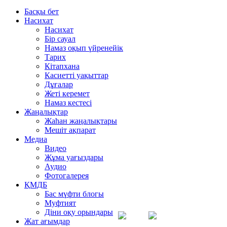
Басқы бет
Насихат
Насихат
Бір сауал
Намаз оқып үйренейік
Тарих
Кітапхана
Касиетті уақыттар
Дұғалар
Жеті керемет
Намаз кестесі
Жаңалықтар
Жаһан жаңалықтары
Мешіт ақпарат
Медиа
Видео
Жұма уағыздары
Аудио
Фотогалерея
ҚМДБ
Бас мүфти блогы
Муфтият
Діни оқу орындары
Жат ағымдар