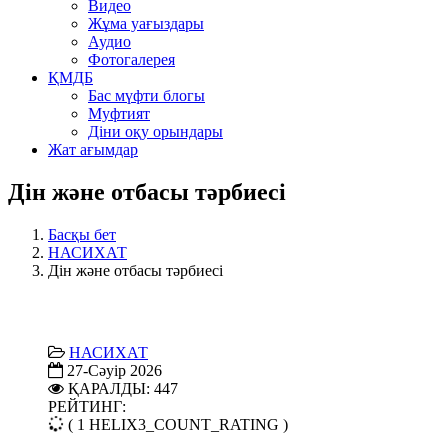
Видео
Жұма уағыздары
Аудио
Фотогалерея
ҚМДБ
Бас мүфти блогы
Муфтият
Діни оқу орындары
Жат ағымдар
Дін және отбасы тәрбиесі
Басқы бет
НАСИХАТ
Дін және отбасы тәрбиесі
НАСИХАТ
27-Сәуір 2026
ҚАРАЛДЫ: 447
РЕЙТИНГ:
( 1 HELIX3_COUNT_RATING )