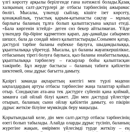
үлгі көрсету арқылы берілгенде ғана нәтижелі болады.Қазақ
халқының салт-дәстүрлері де отбасы тәрбиесінің ажырамас
бөлігі. Мысалы, үлкенді сыйлау, кішіге ізет көрсету,
қонақжайлық, туыстық қарым-қатынасты сақтау – мұның
барлығы баланың тұлға болып қалыптасуына ықпал етеді.
«Бала көргенін істейді» деген сөз бекер айтылмаған. Үйде
үлкендер бір-біріне құрметпен қарап, дау-дамайды сабырмен
шешсе, бала да сондай мінез қалыптастырады.Сонымен қатар,
дәстүрлі тәрбие баланы еңбекке баулуға, шыдамдылыққа,
ұқыптылыққа үйретеді. Мысалы, ұл баланы жауапкершілікке,
отбасының тірегі болуға баулыса, қыз баланы инабаттылыққа,
ұқыптылыққа тәрбиелеу – ғасырлар бойы қалыптасқан
тәжірибе. Бұл жерде бастысы – баланың табиғи қабілетін
шектемей, оны дұрыс бағытта дамыту.
Қазіргі заманда ақпараттың көптігі мен түрлі мәдени
ықпалдардың артуы отбасы тәрбиесіне жаңа талаптар қойып
отыр. Сондықтан ата-ана тек дәстүрге сүйеніп қана қоймай,
заманға сай ойлай білуі қажет. Дін мен дәстүрді үйлестіре
отырып, баланың сыни ойлау қабілетін дамыту, өз пікірін
дұрыс жеткізе білуіне мүмкіндік беру маңызды.
Қорытындылай келе, дін мен салт-дәстүр отбасы тәрбиесінің
өзегі болып табылады. Алайда оларды дұрыс түсініп, баланың
жүрегіне жақын, өмірімен үйлесімді түрде жеткізу – ең