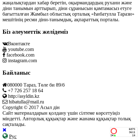
жаңалықтардан хабар беретін, оқырмандардың рухани және
діни танымын арттырып, діни сұранысын қамтамасыз етуге
бағытталған Жамбыл облыстық орталық «Һибатулла Тарази»
мешітінің ресми діни-танымдық, ақпараттық порталы.
Біз әлеуметтік желідеміз
Вконтакте
youtube.com
facebook.com
instagram.com
Байланыс
080000 Тараз, Төле би 89/б
+7 726 257 18 64
http://asyldin.kz
hibatulla@mail.ru
Copyright © 2017 Асыл дін
Сайт материалдарын қолдану үшін сілтеме көрсетуіңіз
міндетті. Авторлық құқықтар және жанама құқықтар толық
сақталады.
Рус