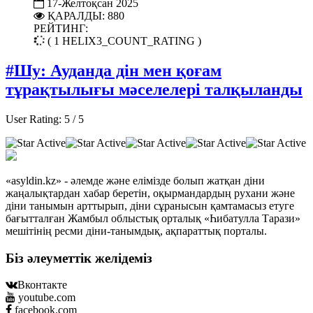
17-Желтоқсан 2025
ҚАРАЛДЫ: 880
РЕЙТИНГ:
( 1 HELIX3_COUNT_RATING )
#Шу: Ауданда дін мен қоғам
тұрақтылығы мәселелері талқыланды
User Rating:
5
/
5
«asyldin.kz» - әлемде және елімізде болып жатқан діни
жаңалықтардан хабар беретін, оқырмандардың рухани және
діни танымын арттырып, діни сұранысын қамтамасыз етуге
бағытталған Жамбыл облыстық орталық «Һибатулла Тарази»
мешітінің ресми діни-танымдық, ақпараттық порталы.
Біз әлеуметтік желідеміз
Вконтакте
youtube.com
facebook.com