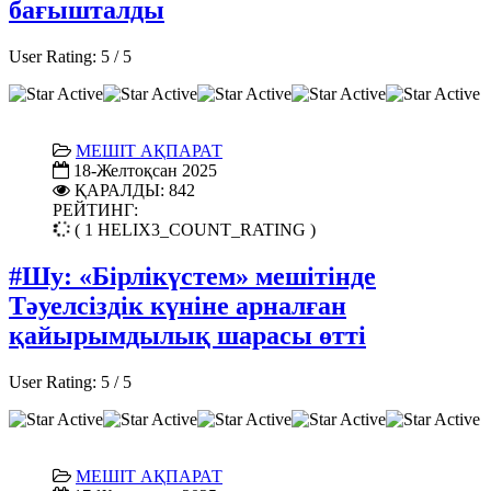
бағышталды
User Rating:
5
/
5
МЕШІТ АҚПАРАТ
18-Желтоқсан 2025
ҚАРАЛДЫ: 842
РЕЙТИНГ:
( 1 HELIX3_COUNT_RATING )
#Шу: «Бірлікүстем» мешітінде
Тәуелсіздік күніне арналған
қайырымдылық шарасы өтті
User Rating:
5
/
5
МЕШІТ АҚПАРАТ