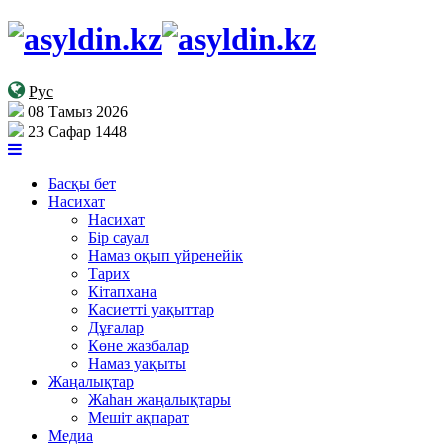
Рус
08 Тамыз 2026
23 Сафар 1448
Басқы бет
Насихат
Насихат
Бір сауал
Намаз оқып үйренейік
Тарих
Кітапхана
Касиетті уақыттар
Дұғалар
Көне жазбалар
Намаз уақыты
Жаңалықтар
Жаһан жаңалықтары
Мешіт ақпарат
Медиа