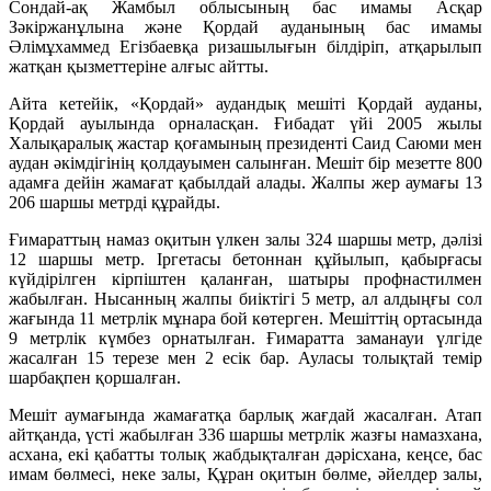
Сондай-ақ Жамбыл облысының бас имамы Асқар
Зәкіржанұлына және Қордай ауданының бас имамы
Әлімұхаммед Егізбаевқа ризашылығын білдіріп, атқарылып
жатқан қызметтеріне алғыс айтты.
Айта кетейік, «Қордай» аудандық мешіті Қордай ауданы,
Қордай ауылында орналасқан. Ғибадат үйі 2005 жылы
Халықаралық жастар қоғамының президенті Саид Саюми мен
аудан әкімдігінің қолдауымен салынған. Мешіт бір мезетте 800
адамға дейін жамағат қабылдай алады. Жалпы жер аумағы 13
206 шаршы метрді құрайды.
Ғимараттың намаз оқитын үлкен залы 324 шаршы метр, дәлізі
12 шаршы метр. Іргетасы бетоннан құйылып, қабырғасы
күйдірілген кірпіштен қаланған, шатыры профнастилмен
жабылған. Нысанның жалпы биіктігі 5 метр, ал алдыңғы сол
жағында 11 метрлік мұнара бой көтерген. Мешіттің ортасында
9 метрлік күмбез орнатылған. Ғимаратта заманауи үлгіде
жасалған 15 терезе мен 2 есік бар. Ауласы толықтай темір
шарбақпен қоршалған.
Мешіт аумағында жамағатқа барлық жағдай жасалған. Атап
айтқанда, үсті жабылған 336 шаршы метрлік жазғы намазхана,
асхана, екі қабатты толық жабдықталған дәрісхана, кеңсе, бас
имам бөлмесі, неке залы, Құран оқитын бөлме, әйелдер залы,