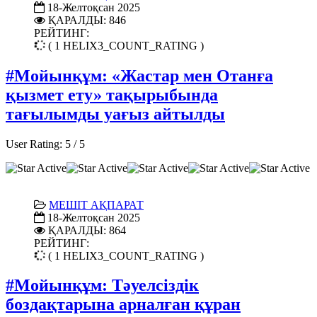
18-Желтоқсан 2025
ҚАРАЛДЫ: 846
РЕЙТИНГ:
( 1 HELIX3_COUNT_RATING )
#Мойынқұм: «Жастар мен Отанға
қызмет ету» тақырыбында
тағылымды уағыз айтылды
User Rating:
5
/
5
МЕШІТ АҚПАРАТ
18-Желтоқсан 2025
ҚАРАЛДЫ: 864
РЕЙТИНГ:
( 1 HELIX3_COUNT_RATING )
#Мойынқұм: Тәуелсіздік
боздақтарына арналған құран