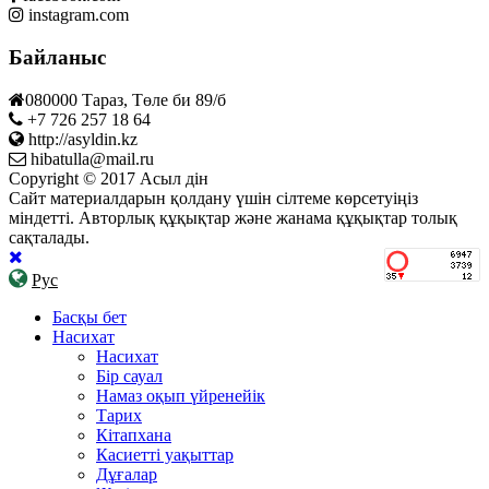
instagram.com
Байланыс
080000 Тараз, Төле би 89/б
+7 726 257 18 64
http://asyldin.kz
hibatulla@mail.ru
Copyright © 2017 Асыл дін
Сайт материалдарын қолдану үшін сілтеме көрсетуіңіз
міндетті. Авторлық құқықтар және жанама құқықтар толық
сақталады.
Рус
Басқы бет
Насихат
Насихат
Бір сауал
Намаз оқып үйренейік
Тарих
Кітапхана
Касиетті уақыттар
Дұғалар