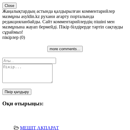
Close
Жаңалықтардың астында қалдырылған комментарийлер
мазмұны asyldin.kz рухани ағарту порталында
редакцияланбайды. Сайт комментарийлердің пішіні мен
мазмұнына жауап бермейді. Пікір білдірерде тәртіп сақтауды
сұраймыз!
пікірлер (0)
more comments...
Пікір қалдыру
Оқи отырыңыз:
МЕШІТ АҚПАРАТ