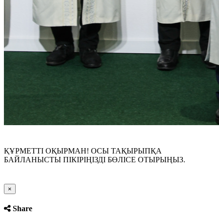
ҚҰРМЕТТІ ОҚЫРМАН! ОСЫ ТАҚЫРЫПҚА
БАЙЛАНЫСТЫ ПІКІРІҢІЗДІ БӨЛІСЕ ОТЫРЫҢЫЗ.
Close
×
Share