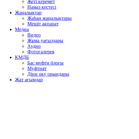
Жеті керемет
Намаз кестесі
Жаңалықтар
Жаһан жаңалықтары
Мешіт ақпарат
Медиа
Видео
Жұма уағыздары
Аудио
Фотогалерея
ҚМДБ
Бас мүфти блогы
Муфтият
Діни оқу орындары
Жат ағымдар