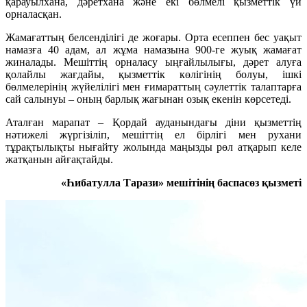
қарауылхана, дәретхана және екі бөлмелі қызметтік үй
орналасқан.
Жамағаттың белсенділігі де жоғары. Орта есеппен бес уақыт
намазға 40 адам, ал жұма намазына 900-ге жуық жамағат
жиналады. Мешіттің орналасу ыңғайлылығы, дәрет алуға
қолайлы жағдайы, қызметтік көлігінің болуы, ішкі
бөлмелерінің жүйелілігі мен ғимараттың сәулеттік талаптарға
сай салынуы – оның барлық жағынан озық екенін көрсетеді.
Аталған марапат – Қордай ауданындағы діни қызметтің
нәтижелі жүргізіліп, мешіттің ел бірлігі мен рухани
тұрақтылықты нығайту жолында маңызды рөл атқарып келе
жатқанын айғақтайды.
«Һибатулла Тарази» мешітінің баспасөз қызметі