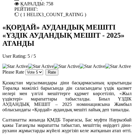
ҚАРАЛДЫ: 758
РЕЙТИНГ:
( 1 HELIX3_COUNT_RATING )
«ҚОРДАЙ» АУДАНДЫҚ МЕШІТІ
«ҮЗДІК АУДАНДЫҚ МЕШІТ - 2025»
АТАНДЫ
User Rating:
5
/
5
Please Rate
Қазақстан мұсылмандары діни басқармасының қорытынды
Төралқа мәжілісі барысында дін саласындағы үздік қызмет
иелері мен үлгілі мешіттерге құрмет көрсетіліп, «Жыл
үздіктері» марапаттары табысталды. Биыл ҮЗДІК
АУДАНДЫҚ МЕШІТ – 2025 номинациясына Жамбыл
облысындағы «Қордай» аудандық мешіті лайық деп танылды.
Салтанатты жиында ҚМДБ Төрағасы, Бас мүфти Наурызбай
қажы Тағанұлы марапатты табыстап, мешіттің өңірдегі діни-
рухани жұмыстарды жүйелі жүргізіп келе жатқанын атап өтті.