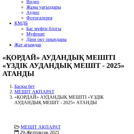
Видео
Жұма уағыздары
Аудио
Фотогалерея
ҚМДБ
Бас мүфти блогы
Муфтият
Діни оқу орындары
Жат ағымдар
«ҚОРДАЙ» АУДАНДЫҚ МЕШІТІ
«ҮЗДІК АУДАНДЫҚ МЕШІТ - 2025»
АТАНДЫ
Басқы бет
МЕШІТ АҚПАРАТ
«ҚОРДАЙ» АУДАНДЫҚ МЕШІТІ «ҮЗДІК
АУДАНДЫҚ МЕШІТ - 2025» АТАНДЫ
МЕШІТ АҚПАРАТ
29-Желтоқсан 2025