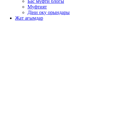
Бас мүфти блогы
Муфтият
Діни оқу орындары
Жат ағымдар