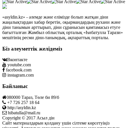
«asyldin.kz» - әлемде және елімізде болып жатқан діни
жаңалықтардан хабар беретін, оқырмандардың рухани және
діни танымын арттырып, діни сұранысын қамтамасыз етуге
бағытталған Жамбыл облыстық орталық «Һибатулла Тарази»
мешітінің ресми діни-танымдық, ақпараттық порталы.
Біз әлеуметтік желідеміз
Вконтакте
youtube.com
facebook.com
instagram.com
Байланыс
080000 Тараз, Төле би 89/б
+7 726 257 18 64
http://asyldin.kz
hibatulla@mail.ru
Copyright © 2017 Асыл дін
Сайт материалдарын қолдану үшін сілтеме көрсетуіңіз