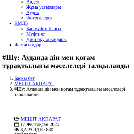
Видео
Жұма уағыздары
Аудио
Фотогалерея
ҚМДБ
Бас мүфти блогы
Муфтият
Діни оқу орындары
Жат ағымдар
#Шу: Ауданда дін мен қоғам
тұрақтылығы мәселелері талқыланды
Басқы бет
МЕШІТ АҚПАРАТ
#Шу: Ауданда дін мен қоғам тұрақтылығы мәселелері
талқыланды
МЕШІТ АҚПАРАТ
17-Желтоқсан 2025
ҚАРАЛДЫ: 880