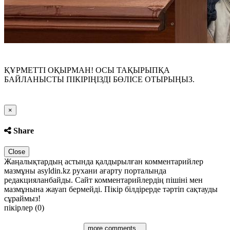
ҚҰРМЕТТІ ОҚЫРМАН! ОСЫ ТАҚЫРЫПҚА
БАЙЛАНЫСТЫ ПІКІРІҢІЗДІ БӨЛІСЕ ОТЫРЫҢЫЗ.
Close
×
Share
Close
Жаңалықтардың астында қалдырылған комментарийлер
мазмұны asyldin.kz рухани ағарту порталында
редакцияланбайды. Сайт комментарийлердің пішіні мен
мазмұнына жауап бермейді. Пікір білдірерде тәртіп сақтауды
сұраймыз!
пікірлер (0)
more comments...