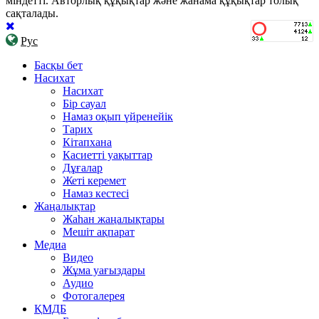
міндетті. Авторлық құқықтар және жанама құқықтар толық
сақталады.
Рус
Басқы бет
Насихат
Насихат
Бір сауал
Намаз оқып үйренейік
Тарих
Кітапхана
Касиетті уақыттар
Дұғалар
Жеті керемет
Намаз кестесі
Жаңалықтар
Жаһан жаңалықтары
Мешіт ақпарат
Медиа
Видео
Жұма уағыздары
Аудио
Фотогалерея
ҚМДБ