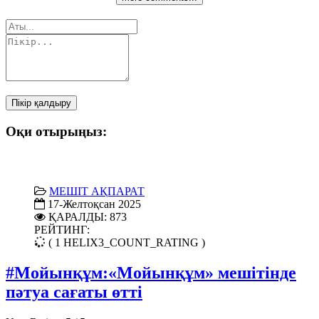
Пікір қалдыру
Оқи отырыңыз:
МЕШІТ АҚПАРАТ
17-Желтоқсан 2025
ҚАРАЛДЫ: 873
РЕЙТИНГ:
( 1 HELIX3_COUNT_RATING )
#Мойынқұм:«Мойынқұм» мешітінде
пәтуа сағаты өтті