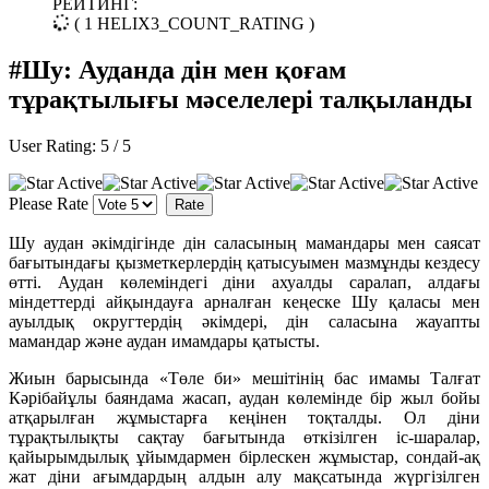
РЕЙТИНГ:
( 1 HELIX3_COUNT_RATING )
#Шу: Ауданда дін мен қоғам
тұрақтылығы мәселелері талқыланды
User Rating:
5
/
5
Please Rate
Шу аудан әкімдігінде дін саласының мамандары мен саясат
бағытындағы қызметкерлердің қатысуымен мазмұнды кездесу
өтті. Аудан көлеміндегі діни ахуалды саралап, алдағы
міндеттерді айқындауға арналған кеңеске Шу қаласы мен
ауылдық округтердің әкімдері, дін саласына жауапты
мамандар және аудан имамдары қатысты.
Жиын барысында «Төле би» мешітінің бас имамы Талғат
Кәрібайұлы баяндама жасап, аудан көлемінде бір жыл бойы
атқарылған жұмыстарға кеңінен тоқталды. Ол діни
тұрақтылықты сақтау бағытында өткізілген іс-шаралар,
қайырымдылық ұйымдармен бірлескен жұмыстар, сондай-ақ
жат діни ағымдардың алдын алу мақсатында жүргізілген