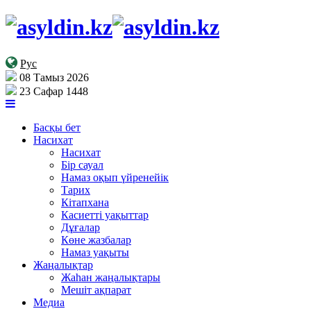
Рус
08 Тамыз 2026
23 Сафар 1448
Басқы бет
Насихат
Насихат
Бір сауал
Намаз оқып үйренейік
Тарих
Кітапхана
Касиетті уақыттар
Дұғалар
Көне жазбалар
Намаз уақыты
Жаңалықтар
Жаһан жаңалықтары
Мешіт ақпарат
Медиа