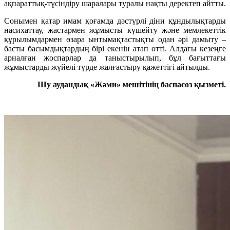
ақпараттық-түсіндіру шаралары туралы нақты деректеп айтты.
Сонымен қатар имам қоғамда дәстүрлі діни құндылықтарды
насихаттау, жастармен жұмысты күшейту және мемлекеттік
құрылымдармен өзара ынтымақтастықты одан әрі дамыту –
басты басымдықтардың бірі екенін атап өтті. Алдағы кезеңге
арналған жоспарлар да таныстырылып, бұл бағыттағы
жұмыстарды жүйелі түрде жалғастыру қажеттігі айтылды.
Шу аудандық «Жәми» мешітінің баспасөз қызметі.