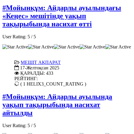
#Мойынқұм: Айдарлы ауылындағы
«Кеңес» мешітінде уақып
тақырыбында насихат өтті
User Rating:
5
/
5
МЕШІТ АҚПАРАТ
17-Желтоқсан 2025
ҚАРАЛДЫ: 433
РЕЙТИНГ:
( 1 HELIX3_COUNT_RATING )
#Мойынқұм: Айдарлы ауылында
уақып тақырыбында насихат
айтылды
User Rating:
5
/
5