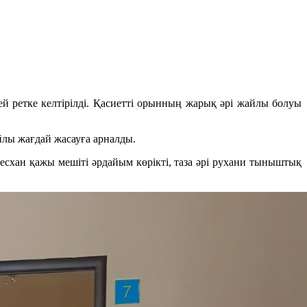
й ретке келтірілді. Қасиетті орынның жарық әрі жайлы болуы
йлы жағдай жасауға арналды.
схан қажы мешіті әрдайым көрікті, таза әрі рухани тыныштық