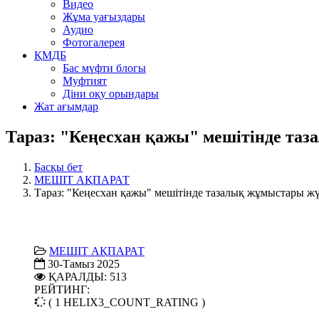
Видео
Жұма уағыздары
Аудио
Фотогалерея
ҚМДБ
Бас мүфти блогы
Муфтият
Діни оқу орындары
Жат ағымдар
Тараз: "Кеңесхан қажы" мешітінде таз
Басқы бет
МЕШІТ АҚПАРАТ
Тараз: "Кеңесхан қажы" мешітінде тазалық жұмыстары жүр
МЕШІТ АҚПАРАТ
30-Тамыз 2025
ҚАРАЛДЫ: 513
РЕЙТИНГ:
( 1 HELIX3_COUNT_RATING )