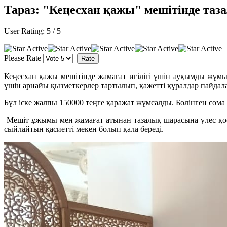
Тараз: "Кеңесхан қажы" мешітінде таз
User Rating:
5
/
5
Please Rate
Кеңесхан қажы мешітінде жамағат игілігі үшін ауқымды жұмы
үшін арнайы қызметкерлер тартылып, қажетті құралдар пайда
Бұл іске жалпы 150000 теңге қаражат жұмсалды. Бөлінген сома
Мешіт ұжымы мен жамағат атынан тазалық шарасына үлес қосқ
сыйлайтын қасиетті мекен болып қала береді.