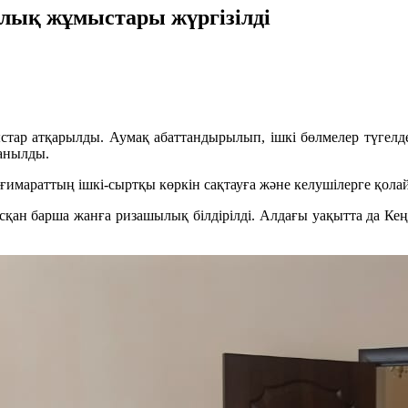
алық жұмыстары жүргізілді
стар атқарылды. Аумақ абаттандырылып, ішкі бөлмелер түгелде
ланылды.
 ғимараттың ішкі‑сыртқы көркін сақтауға және келушілерге қола
ан барша жанға ризашылық білдірілді. Алдағы уақытта да Кеңе