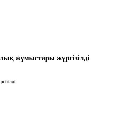
алық жұмыстары жүргізілді
гізілді