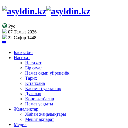
Рус
07 Тамыз 2026
22 Сафар 1448
Басқы бет
Насихат
Насихат
Бір сауал
Намаз оқып үйренейік
Тарих
Кітапхана
Касиетті уақыттар
Дұғалар
Көне жазбалар
Намаз уақыты
Жаңалықтар
Жаһан жаңалықтары
Мешіт ақпарат
Медиа