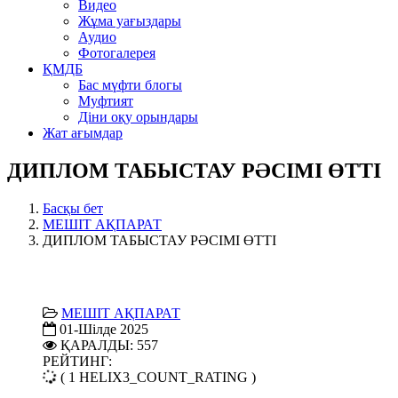
Видео
Жұма уағыздары
Аудио
Фотогалерея
ҚМДБ
Бас мүфти блогы
Муфтият
Діни оқу орындары
Жат ағымдар
ДИПЛОМ ТАБЫСТАУ РӘСІМІ ӨТТІ
Басқы бет
МЕШІТ АҚПАРАТ
ДИПЛОМ ТАБЫСТАУ РӘСІМІ ӨТТІ
МЕШІТ АҚПАРАТ
01-Шілде 2025
ҚАРАЛДЫ: 557
РЕЙТИНГ:
( 1 HELIX3_COUNT_RATING )