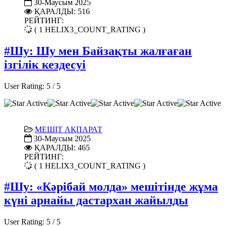
30-Маусым 2025
ҚАРАЛДЫ: 516
РЕЙТИНГ:
( 1 HELIX3_COUNT_RATING )
#Шу: Шу мен Байзақты жалғаған
ізгілік кездесуі
User Rating:
5
/
5
МЕШІТ АҚПАРАТ
30-Маусым 2025
ҚАРАЛДЫ: 465
РЕЙТИНГ:
( 1 HELIX3_COUNT_RATING )
#Шу: «Кәрібай молда» мешітінде жұма
күні арнайы дастархан жайылды
User Rating:
5
/
5