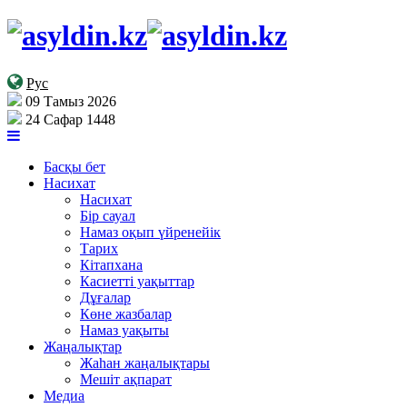
Рус
09 Тамыз 2026
24 Сафар 1448
Басқы бет
Насихат
Насихат
Бір сауал
Намаз оқып үйренейік
Тарих
Кітапхана
Касиетті уақыттар
Дұғалар
Көне жазбалар
Намаз уақыты
Жаңалықтар
Жаһан жаңалықтары
Мешіт ақпарат
Медиа