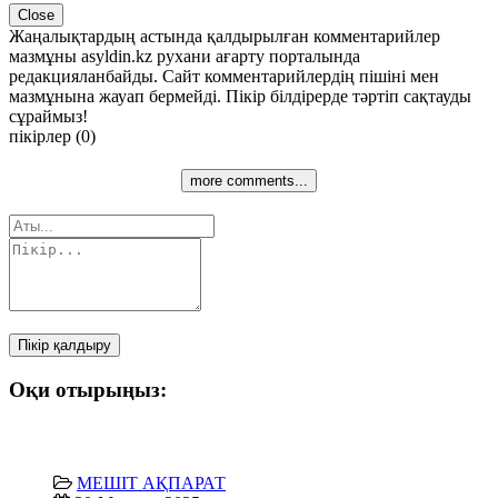
Close
Жаңалықтардың астында қалдырылған комментарийлер
мазмұны asyldin.kz рухани ағарту порталында
редакцияланбайды. Сайт комментарийлердің пішіні мен
мазмұнына жауап бермейді. Пікір білдірерде тәртіп сақтауды
сұраймыз!
пікірлер (0)
more comments...
Пікір қалдыру
Оқи отырыңыз:
МЕШІТ АҚПАРАТ