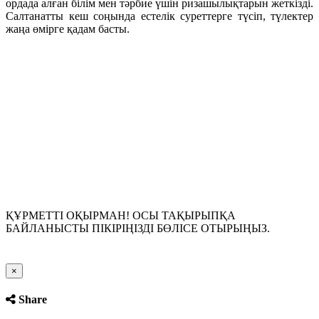
ордада алған білім мен тәрбие үшін ризашылықтарын жеткізді.
Салтанатты кеш соңында естелік суреттерге түсіп, түлектер
жаңа өмірге қадам басты.
ҚҰРМЕТТІ ОҚЫРМАН! ОСЫ ТАҚЫРЫПҚА
БАЙЛАНЫСТЫ ПІКІРІҢІЗДІ БӨЛІСЕ ОТЫРЫҢЫЗ.
Close
×
Share