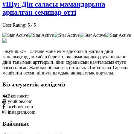
#Шу: Дін саласы мамандарына
арналған семинар өтті
User Rating:
5
/
5
«asyldin.kz» - әлемде және елімізде болып жатқан діни
жаңалықтардан хабар беретін, оқырмандардың рухани және
діни танымын арттырып, діни сұранысын қамтамасыз етуге
бағытталған Жамбыл облыстық орталық «Һибатулла Тарази»
мешітінің ресми діни-танымдық, ақпараттық порталы.
Біз әлеуметтік желідеміз
Вконтакте
youtube.com
facebook.com
instagram.com
Байланыс