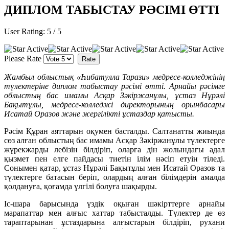
ДИПЛОМ ТАБЫСТАУ РӘСІМІ ӨТТІ
User Rating:
5
/
5
Please Rate
Жамбыл облыстық «Һибатулла Тарази» медресе-колледжінің
түлектеріне диплом табыстау рәсімі өтті. Арнайы рәсімге
облыстың бас имамы Асқар Зәкіржанұлы, ұстаз Нұрәлі
Бақытұлы, медресе-колледжі директорының орынбасары
Исатай Оразов және жергілікті ұстаздар қатысты.
Рәсім Құран аяттарын оқумен басталды. Салтанатты жиында
сөз алған облыстың бас имамы Асқар Зәкіржанұлы түлектерге
жүрекжарды лебізін білдіріп, оларға дін жолындағы адал
қызмет пен елге пайдасы тиетін ілім нәсіп етуін тіледі.
Сонымен қатар, ұстаз Нұрәлі Бақытұлы мен Исатай Оразов та
түлектерге батасын беріп, олардың алған білімдерін амалда
қолдануға, қоғамда үлгілі болуға шақырды.
Іс-шара барысында үздік оқыған шәкірттерге арнайы
марапаттар мен алғыс хаттар табысталды. Түлектер де өз
тараптарынан ұстаздарына алғыстарын білдіріп, рухани