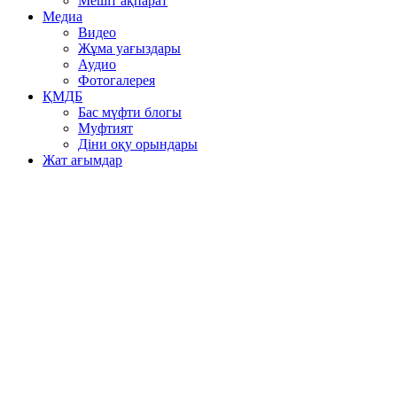
Мешіт ақпарат
Медиа
Видео
Жұма уағыздары
Аудио
Фотогалерея
ҚМДБ
Бас мүфти блогы
Муфтият
Діни оқу орындары
Жат ағымдар