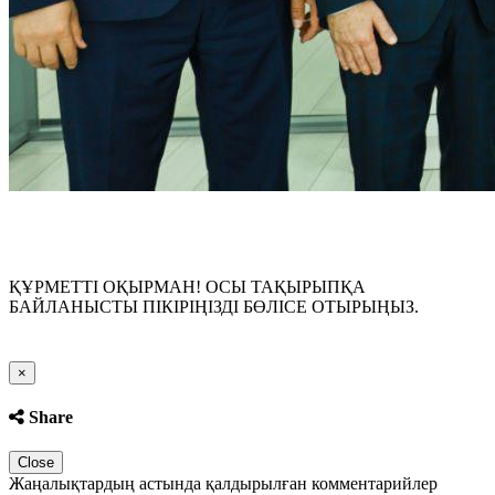
ҚҰРМЕТТІ ОҚЫРМАН! ОСЫ ТАҚЫРЫПҚА
БАЙЛАНЫСТЫ ПІКІРІҢІЗДІ БӨЛІСЕ ОТЫРЫҢЫЗ.
Close
×
Share
Close
Жаңалықтардың астында қалдырылған комментарийлер