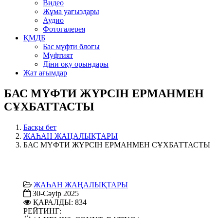
Видео
Жұма уағыздары
Аудио
Фотогалерея
ҚМДБ
Бас мүфти блогы
Муфтият
Діни оқу орындары
Жат ағымдар
БАС МҮФТИ ЖҮРСІН ЕРМАНМЕН
СҰХБАТТАСТЫ
Басқы бет
ЖАҺАН ЖАҢАЛЫҚТАРЫ
БАС МҮФТИ ЖҮРСІН ЕРМАНМЕН СҰХБАТТАСТЫ
ЖАҺАН ЖАҢАЛЫҚТАРЫ
30-Сәуір 2025
ҚАРАЛДЫ: 834
РЕЙТИНГ: