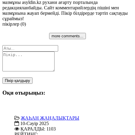
мазмұны asyldin.kz рухани ағарту порталында
редакцияланбайды. Сайт комментарийлердің пішіні мен
мазмұнына жауап бермейді. Пікір білдірерде тәртіп сақтауды
сұраймыз!
пікірлер (0)
more comments...
Пікір қалдыру
Оқи отырыңыз:
ЖАҺАН ЖАҢАЛЫҚТАРЫ
10-Сәуір 2025
ҚАРАЛДЫ: 1103
РЕЙТИНГ: