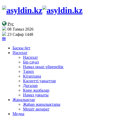
Рус
08 Тамыз 2026
23 Сафар 1448
Басқы бет
Насихат
Насихат
Бір сауал
Намаз оқып үйренейік
Тарих
Кітапхана
Касиетті уақыттар
Дұғалар
Көне жазбалар
Намаз уақыты
Жаңалықтар
Жаһан жаңалықтары
Мешіт ақпарат
Медиа