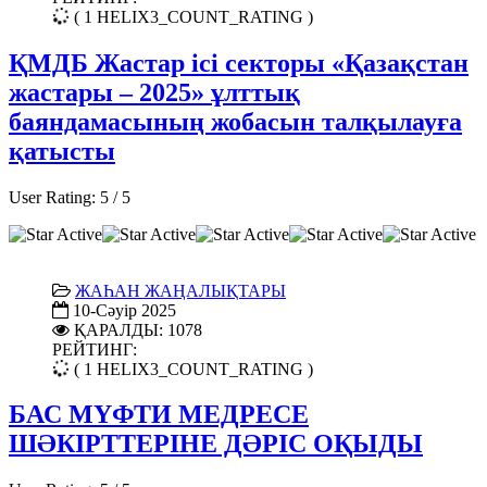
( 1 HELIX3_COUNT_RATING )
ҚМДБ Жастар ісі секторы «Қазақстан
жастары – 2025» ұлттық
баяндамасының жобасын талқылауға
қатысты
User Rating:
5
/
5
ЖАҺАН ЖАҢАЛЫҚТАРЫ
10-Сәуір 2025
ҚАРАЛДЫ: 1078
РЕЙТИНГ:
( 1 HELIX3_COUNT_RATING )
БАС МҮФТИ МЕДРЕСЕ
ШӘКІРТТЕРІНЕ ДӘРІС ОҚЫДЫ