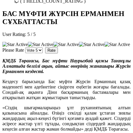
( 1 HELIX3_COUNT_RATING )
БАС МҮФТИ ЖҮРСІН ЕРМАНМЕН
СҰХБАТТАСТЫ
User Rating:
5
/
5
Please Rate
ҚМДБ Төрағасы, Бас мүфти Наурызбай қажы Тағанұлы
Алматыда белгілі ақын, айтыс өнерінің жанашыры Жүрсін
Ерманмен кездесті.
Кездесу барысында Бас мүфти Жүрсін Ерманның қазақ
мәдениеті мен әдебиетіне сіңірген еңбегін жоғары бағалады.
Сондай-ақ ақынға Діни басқарманың бастамалары мен
атқарылып жатқан жұмыстарын таныстырды.
«Сіздің шығармаларыңыз ұлт руханиятының алтын
қазынасына айналды. Өзіңіз секілді қалам ұстаған зиялы
жандардың ақыл-кеңесі бүгінгі қоғамға ауадай қажет. Сіздерді
әсіресе жастар үлгі тұтады, сондықтан сіздердей жандардың
кеңесін алған жастар жаман болмайды» деді ҚМДБ Төрағасы.