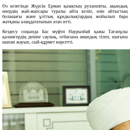
Өз кезегінде Жүрсін Ерман қазақтың руханияты, ақындық
өнердің жай-жапсары туралы айта келіп, өзін айтыстың
болашағы және ұлттық құндылықтардың жойылып бара
жатқаны алаңдататынын атап өтті.
Кездесу соңында Бас мүфти Наурызбай қажы Тағанұлы
қаламгердің деніне саулық, отбасына амандық тілеп, иығына
шапан жауып, сый-құрмет көрсетті.