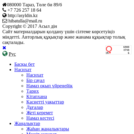
080000 Тараз, Төле би 89/б
+7 726 257 18 64
http://asyldin.kz
hibatulla@mail.ru
Copyright © 2017 Асыл дін
Сайт материалдарын қолдану үшін сілтеме көрсетуіңіз
міндетті. Авторлық құқықтар және жанама құқықтар толық
сақталады.
Рус
Басқы бет
Насихат
Насихат
Бір сауал
Намаз оқып үйренейік
Тарих
Кітапхана
Касиетті уақыттар
Дұғалар
Жеті керемет
Намаз кестесі
Жаңалықтар
Жаһан жаңалықтары