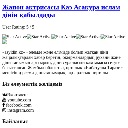
Жапон актрисасы Каэ Асакура ислам
дінін қабылдады
User Rating:
5
/
5
«asyldin.kz» - әлемде және елімізде болып жатқан діни
жаңалықтардан хабар беретін, оқырмандардың рухани және
діни танымын арттырып, діни сұранысын қамтамасыз етуге
бағытталған Жамбыл облыстық орталық «Һибатулла Тарази»
мешітінің ресми діни-танымдық, ақпараттық порталы.
Біз әлеуметтік желідеміз
Вконтакте
youtube.com
facebook.com
instagram.com
Байланыс