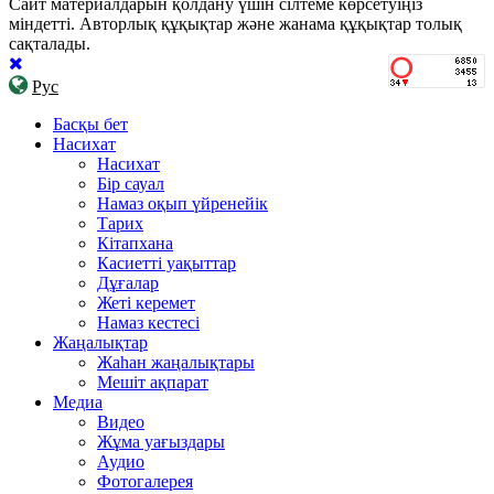
Сайт материалдарын қолдану үшін сілтеме көрсетуіңіз
міндетті. Авторлық құқықтар және жанама құқықтар толық
сақталады.
Рус
Басқы бет
Насихат
Насихат
Бір сауал
Намаз оқып үйренейік
Тарих
Кітапхана
Касиетті уақыттар
Дұғалар
Жеті керемет
Намаз кестесі
Жаңалықтар
Жаһан жаңалықтары
Мешіт ақпарат
Медиа
Видео
Жұма уағыздары
Аудио
Фотогалерея