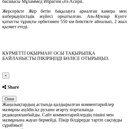
басшысы Мұхаммед Ибрагим Әл-Асири.
Жерсерікте Жер бетін бақылауға арналған камера мен
киберқауіпсіздік жүйесі орнатылған.
Аль-Мунзир
Күнге
қатысты тұрақты орбитамен 550 км биіктікте айналып, 2 жыл
қызмет етеді.
ҚҰРМЕТТІ ОҚЫРМАН! ОСЫ ТАҚЫРЫПҚА
БАЙЛАНЫСТЫ ПІКІРІҢІЗДІ БӨЛІСЕ ОТЫРЫҢЫЗ.
Close
×
Share
Close
Жаңалықтардың астында қалдырылған комментарийлер
мазмұны asyldin.kz рухани ағарту порталында
редакцияланбайды. Сайт комментарийлердің пішіні мен
мазмұнына жауап бермейді. Пікір білдірерде тәртіп сақтауды
сұраймыз!