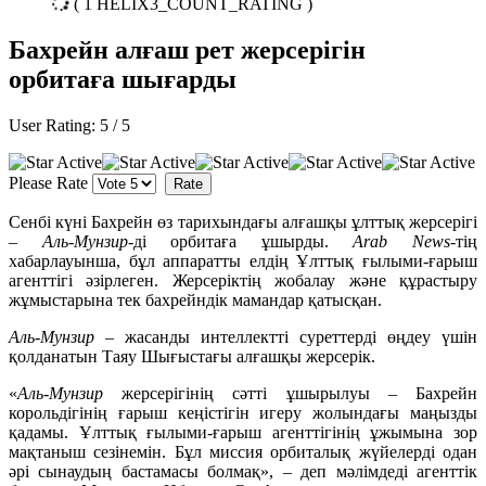
( 1 HELIX3_COUNT_RATING )
Бахрейн алғаш рет жерсерігін
орбитаға шығарды
User Rating:
5
/
5
Please Rate
Сенбі күні Бахрейн өз тарихындағы алғашқы ұлттық жерсерігі
–
Аль-Мунзир
-ді орбитаға ұшырды.
Arab News
-тің
хабарлауынша, бұл аппаратты елдің Ұлттық ғылыми-ғарыш
агенттігі әзірлеген. Жерсеріктің жобалау және құрастыру
жұмыстарына тек бахрейндік мамандар қатысқан.
Аль-Мунзир
– жасанды интеллектті суреттерді өңдеу үшін
қолданатын Таяу Шығыстағы алғашқы жерсерік.
«
Аль-Мунзир
жерсерігінің сәтті ұшырылуы – Бахрейн
корольдігінің ғарыш кеңістігін игеру жолындағы маңызды
қадамы. Ұлттық ғылыми-ғарыш агенттігінің ұжымына зор
мақтаныш сезінемін. Бұл миссия орбиталық жүйелерді одан
әрі сынаудың бастамасы болмақ», – деп мәлімдеді агенттік