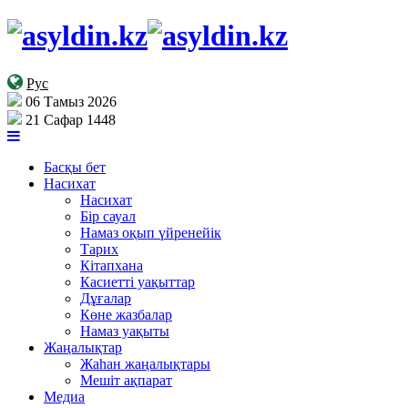
Рус
06 Тамыз 2026
21 Сафар 1448
Басқы бет
Насихат
Насихат
Бір сауал
Намаз оқып үйренейік
Тарих
Кітапхана
Касиетті уақыттар
Дұғалар
Көне жазбалар
Намаз уақыты
Жаңалықтар
Жаһан жаңалықтары
Мешіт ақпарат
Медиа