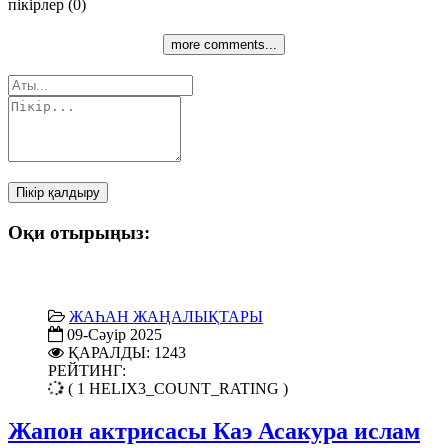
пікірлер (0)
more comments...
Пікір қалдыру
Оқи отырыңыз:
ЖАҺАН ЖАҢАЛЫҚТАРЫ
09-Сәуір 2025
ҚАРАЛДЫ: 1243
РЕЙТИНГ:
( 1 HELIX3_COUNT_RATING )
Жапон актрисасы Каэ Асакура ислам