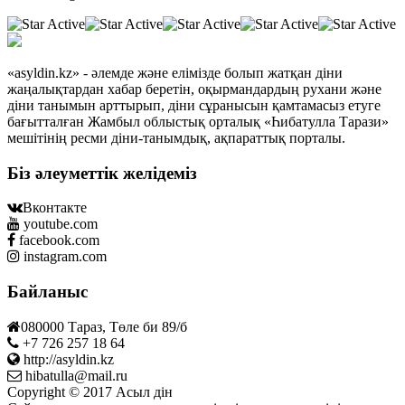
«asyldin.kz» - әлемде және елімізде болып жатқан діни
жаңалықтардан хабар беретін, оқырмандардың рухани және
діни танымын арттырып, діни сұранысын қамтамасыз етуге
бағытталған Жамбыл облыстық орталық «Һибатулла Тарази»
мешітінің ресми діни-танымдық, ақпараттық порталы.
Біз әлеуметтік желідеміз
Вконтакте
youtube.com
facebook.com
instagram.com
Байланыс
080000 Тараз, Төле би 89/б
+7 726 257 18 64
http://asyldin.kz
hibatulla@mail.ru
Copyright © 2017 Асыл дін