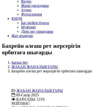
Видео
Жұма уағыздары
Аудио
Фотогалерея
ҚМДБ
Бас мүфти блогы
Муфтият
Діни оқу орындары
Жат ағымдар
Бахрейн алғаш рет жерсерігін
орбитаға шығарды
Басқы бет
ЖАҺАН ЖАҢАЛЫҚТАРЫ
Бахрейн алғаш рет жерсерігін орбитаға шығарды
ЖАҺАН ЖАҢАЛЫҚТАРЫ
09-Сәуір 2025
ҚАРАЛДЫ: 1219
РЕЙТИНГ: