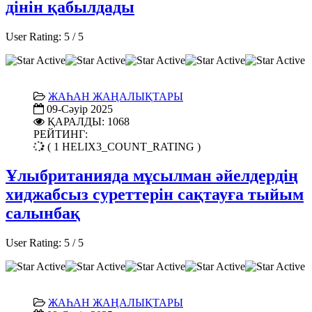
дінін қабылдады
User Rating:
5
/
5
ЖАҺАН ЖАҢАЛЫҚТАРЫ
09-Сәуір 2025
ҚАРАЛДЫ: 1068
РЕЙТИНГ:
( 1 HELIX3_COUNT_RATING )
Ұлыбританияда мұсылман әйелдердің
хиджабсыз суреттерін сақтауға тыйым
салынбақ
User Rating:
5
/
5
ЖАҺАН ЖАҢАЛЫҚТАРЫ