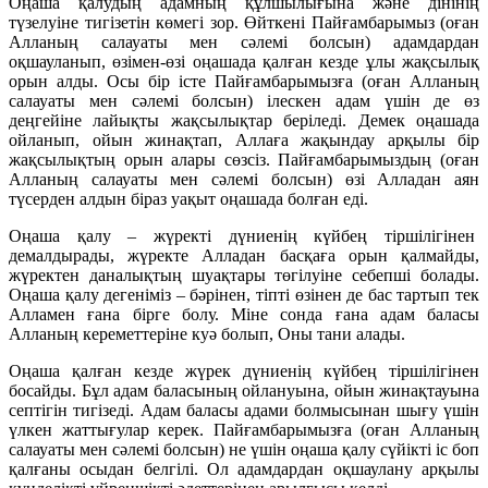
Оңаша қалудың адамның құлшылығына және дінінің
түзелуіне тигізетін көмегі зор. Өйткені Пайғамбарымыз (оған
Алланың салауаты мен сәлемі болсын) адамдардан
оқшауланып, өзімен-өзі оңашада қалған кезде ұлы жақсылық
орын алды. Осы бір істе Пайғамбарымызға (оған Алланың
салауаты мен сәлемі болсын) ілескен адам үшін де өз
деңгейіне лайықты жақсылықтар беріледі. Демек оңашада
ойланып, ойын жинақтап, Аллаға жақындау арқылы бір
жақсылықтың орын алары сөзсіз. Пайғамбарымыздың (оған
Алланың салауаты мен сәлемі болсын) өзі Алладан аян
түсерден алдын біраз уақыт оңашада болған еді.
Оңаша қалу – жүректі дүниенің күйбең тіршілігінен
демалдырады, жүректе Алладан басқаға орын қалмайды,
жүректен даналықтың шуақтары төгілуіне себепші болады.
Оңаша қалу дегеніміз – бәрінен, тіпті өзінен де бас тартып тек
Алламен ғана бірге болу. Міне сонда ғана адам баласы
Алланың кереметтеріне куә болып, Оны тани алады.
Оңаша қалған кезде жүрек дүниенің күйбең тіршілігінен
босайды. Бұл адам баласының ойлануына, ойын жинақтауына
септігін тигізеді. Адам баласы адами болмысынан шығу үшін
үлкен жаттығулар керек. Пайғамбарымызға (оған Алланың
салауаты мен сәлемі болсын) не үшін оңаша қалу сүйікті іс боп
қалғаны осыдан белгілі. Ол адамдардан оқшаулану арқылы