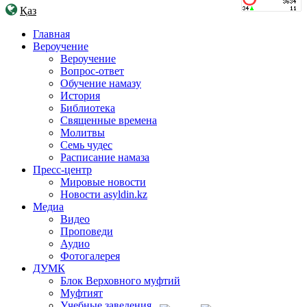
Қаз
Главная
Вероучение
Вероучение
Вопрос-ответ
Обучение намазу
История
Библиотека
Священные времена
Молитвы
Семь чудес
Расписание намаза
Пресс-центр
Мировые новости
Новости asyldin.kz
Медиа
Видео
Проповеди
Аудио
Фотогалерея
ДУМК
Блок Верховного муфтий
Муфтият
Учебные заведения