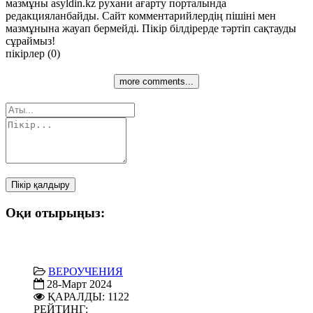
мазмұны asyldin.kz рухани ағарту порталында
редакцияланбайды. Сайт комментарийлердің пішіні мен
мазмұнына жауап бермейді. Пікір білдірерде тәртіп сақтауды
сұраймыз!
пікірлер (0)
more comments...
Пікір қалдыру
Оқи отырыңыз:
ВЕРОУЧЕНИЯ
28-Март 2024
ҚАРАЛДЫ: 1122
РЕЙТИНГ: