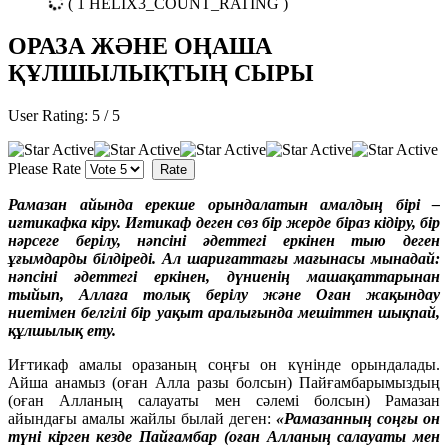
( 1 HELIX3_COUNT_RATING )
ОРАЗА ЖӘНЕ ОҢАША
ҚҰЛШЫЛЫҚТЫҢ СЫРЫ
User Rating:
5
/
5
Please Rate
Рамазан айында ерекше орындалатын амалдың бірі –
иғтикафка кіру. Иғтикаф деген сөз бір жерде біраз кідіру, бір
нәрсеге берілу, нәпсіні әдеттегі еркінен тыю деген
ұғымдарды білдіреді. Ал шариғаттағы мағынасы мынадай:
нәпсіні әдеттегі еркінен, дүниенің машақаттарынан
тыйып, Аллаға толық берілу және Оған жақындау
ниетімен белгілі бір уақыт аралығында мешіттен шықпай,
құлшылық ету.
Иғтикаф амалы оразаның соңғы он күнінде орындалады.
Айша анамыз (оған Алла разы болсын) Пайғамбарымыздың
(оған Алланың салауаты мен сәлемі болсын) Рамазан
айындағы амалы жайлы былай деген:
«Рамазанның соңғы он
түні кірген кезде Пайғамбар (оған Алланың салауаты мен