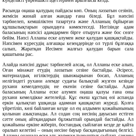
күнделікті үйреншікті әдеттерінен арылғысы келді.
Расында оңаша қалудың пайдасы көп. Оның ләззатын сезініп,
жемісін жинай алған жандар ғана біледі. Бұл нәпсіні
тәрбиелеп, кемшіліктен тазартуға және Алланың бұйырған
құлшылықтарын орындауға көмектеседі. Негізінде адам
баласының нәпсісі адамдармен бірге отыруға және бос сөзге
бейім. Нәпсі Алланы еске алумен жеке қалудан қашқақтайды.
Нәпсімен күресудің алғашқы кезеңдерінде ол түрлі бұлғаққа
салып, Жаратқан Иесімен жалғыз қалудан барын сала
қашатыны рас.
Алайда нәпсіні дұрыс тәрбиелей алсақ, ол Алланы еске алып,
Оған мінәжат етудің ләззатын сезіне бастайды. Әсіресе,
материалдық игіліктердің шынжырынан босап, Алланың
иелігіндегі рухани әлемде судағы балықтай жүзген кезінде
рухани кемелденудің не екенін сезіне бастайды. Адам
баласының Алланы еске алумен оңаша қалуы ғана оны
рухани кемелдікке жетелейді. Құс екеш құстың өзі аспанда
еркін қалықтап ұшқанда адамнан қашқақтап жүреді. Қолға
үйретіліп, көзі байланған кезде ол ең алдымен қожайынының
қолынан азықтанады. Ал содан соң иесінің дауысын естіген
сәтте оның айтқандарын бұлжытпай орындай бастайды. Ал
қожайыны еркіне жіберіп, бостандық сыйлаған кезде де қайта
оралып келетіні – оның иесіне бауыр басқандығының белгісі.
Алланы оңашада еске алу жүрекке тыныштық сыйлап, сананы