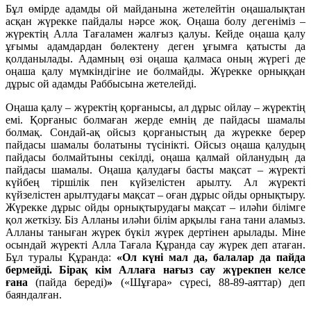
Бұл өмірде адамды ой майданына жетелейтін оңашалықтан
асқан жүрекке пайдалы нәрсе жоқ. Оңаша болу дегеніміз –
жүректің Алла Тағаламен жалғыз қалуы. Кейде оңаша қалу
ұғымы адамдардан бөлектену деген ұғымға қатысты да
қолданылады. Адамның өзі оңаша қалмаса оның жүрегі де
оңаша қалу мүмкіндігіне ие болмайды. Жүрекке орныққан
дұрыс ой адамды Раббысына жетелейді.
Оңаша қалу – жүректің қорғанысы, ал дұрыс ойлау – жүректің
емі. Қорғаныс болмаған жерде емнің де пайдасы шамалы
болмақ. Сондай-ақ ойсыз қорғаныстың да жүрекке берер
пайдасы шамалы болатыны түсінікті. Ойсыз оңаша қалудың
пайдасы болмайтыны секілді, оңаша қалмай ойланудың да
пайдасы шамалы. Оңаша қалудағы басты мақсат – жүректі
күйбең тіршілік пен күйзелістен арылту. Ал жүректі
күйзелістен арылтудағы мақсат – оған дұрыс ойды орнықтыру.
Жүрекке дұрыс ойды орнықтырудағы мақсат – иләһи білімге
қол жеткізу. Біз Алланы иләһи білім арқылы ғана тани аламыз.
Алланы таныған жүрек бүкіл жүрек дертінен арылады. Міне
осындай жүректі Алла Тағала Құранда сау жүрек деп атаған.
Бұл туралы Құранда:
«Ол күні мал да, балалар да пайда
бермейді. Бірақ кім Аллаға нағыз сау жүрекпен келсе
ғана
(пайда береді)
»
(«Шұғара» сүресі, 88-89-аяттар) деп
баяндалған.