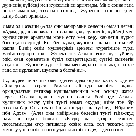
дүниенің күйбеңі мен күйзелісінен арылтады. Міне сонда ғана
пенде иманның ләззатын сезінеді. Жүрегіне тыныштықпен
қатар бақыт орнайды.
Имам әл Ғазалий (Алла оны мейіріміне бөлесін) былай деген:
«Адамдардан оқшауланып оңаша қалу дүниенің күйбеңі мен
күйзелісінен арылтады және есту мен көру қабілетін дұрыс
бағытқа өзгертеді. Көз бен құлақ жүрекке апаратын тікелей
қақпа. Біздің сезім мүшелеріміз арқылы жүрегімізге түрлі
мәліметтер орнығады. Жүректі тек Алланы еске алуға үйрету
әдісі оған орнығатын бүкіл ақпараттардың сүзгісі қызметін
атқарады. Жүрекке дұрыс білім мен ақпарат орныққан кезде
ғана ол нұрланып, шуақтана бастайды».
Иә, жүрек тыныштығын іздеген адам оңаша қалуды әдетке
айналдыруы керек. Рамазан айында мешітте оңаша
орындалатын иғтикаф құлшылығының мәні осында жатса
керек. Оңаша қалып, түннің соңғы бөлігінде Аллаға
құлшылық жасау үшін түнгі намаз оқудың өзіне тән бір
ләззаты бар. Оны тек сезіне алғандар ғана түсінеді. Ибраһим
ибн Адхам (Алла оны мейіріміне бөлесін) түнгі таһажжуд
намазын оқып болған: «Біздің дәл қазіргі сезінген
ләззатымызды егер патшалар сезіне алса, сол ләззатқа қол
жеткізу үшін бізбен соғысудан тайынбас еді», – деген екен.