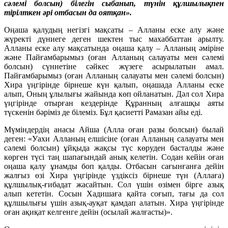
сәлемі болсын) білегін сыбанып, түнін құлшылықпен
тірілткен әрі отбасын да оятқан».
Оңаша қалудың негізгі мақсаты – Алланы еске алу және
жүректі дүниеге деген шектен тыс махаббаттан арылту.
Алланы еске алу мақсатында оңаша қалу – Алланың әміріне
және Пайғамбарымыз (оған Алланың салауаты мен сәлемі
болсын) сүннетіне сәйкес жүзеге асырылатын амал.
Пайғамбарымыз (оған Алланың салауаты мен сәлемі болсын)
Хира үңгірінде бірнеше күн қалып, оңашада Алланы еске
алып, Оның ұлылығы жайында көп ойланатын. Дәл сол Хира
үңгірінде отырған кездерінде Құранның алғашқы аяты
түскенін бәріміз де білеміз. Бұл қасиетті Рамазан айы еді.
Мүміндердің анасы Айша (Алла оған разы болсын) былай
деген: «Уахи Алланың елшісіне (оған Алланың салауаты мен
сәлемі болсын) ұйқыда жақсы түс көруден басталды және
көрген түсі таң шапағындай анық келетін. Содан кейін оған
оңаша қалу ұнамды боп қалды. Отбасын сағынғанға дейін
жалғыз өзі Хира үңгірінде үздіксіз бірнеше түн (Аллаға)
құлшылық-ғибадат жасайтын. Сол үшін өзімен бірге азық
алып кететін. Сосын Хадишаға қайта соғып, тағы да сол
құлшылығы үшін азық-ауқат қамдап алатын. Хира үңгірінде
оған ақиқат келгенге дейін (осылай жалғасты)».