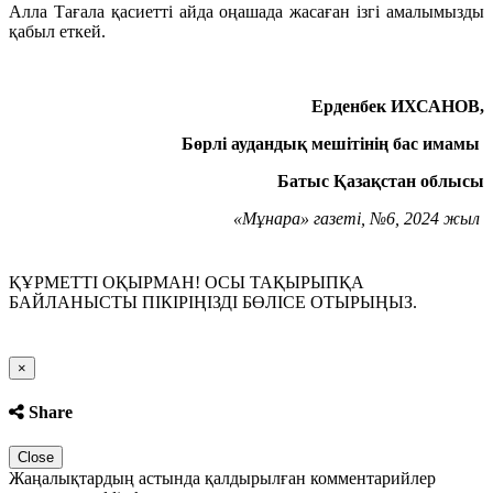
Алла Тағала қасиетті айда оңашада жасаған ізгі амалымызды
қабыл еткей.
Ерденбек ИХСАНОВ,
Бөрлі аудандық
мешітінің бас имамы
Батыс Қазақстан облысы
«
Мұнара
»
газеті
, №6
, 2024 жыл
ҚҰРМЕТТІ ОҚЫРМАН! ОСЫ ТАҚЫРЫПҚА
БАЙЛАНЫСТЫ ПІКІРІҢІЗДІ БӨЛІСЕ ОТЫРЫҢЫЗ.
Close
×
Share
Close
Жаңалықтардың астында қалдырылған комментарийлер