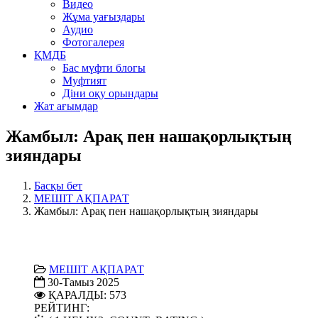
Видео
Жұма уағыздары
Аудио
Фотогалерея
ҚМДБ
Бас мүфти блогы
Муфтият
Діни оқу орындары
Жат ағымдар
Жамбыл: Арақ пен нашақорлықтың
зияндары
Басқы бет
МЕШІТ АҚПАРАТ
Жамбыл: Арақ пен нашақорлықтың зияндары
МЕШІТ АҚПАРАТ
30-Тамыз 2025
ҚАРАЛДЫ: 573
РЕЙТИНГ: