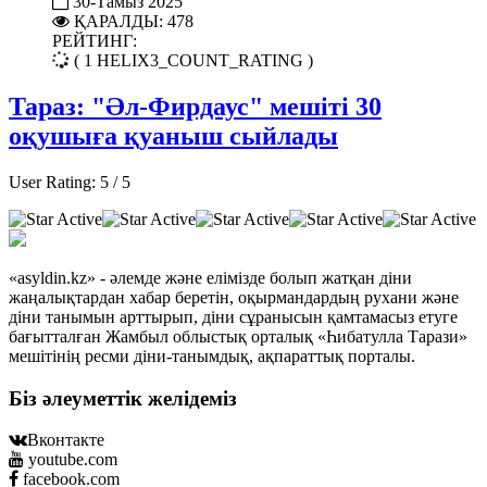
30-Тамыз 2025
ҚАРАЛДЫ: 478
РЕЙТИНГ:
( 1 HELIX3_COUNT_RATING )
Тараз: "Әл-Фирдаус" мешіті 30
оқушыға қуаныш сыйлады
User Rating:
5
/
5
«asyldin.kz» - әлемде және елімізде болып жатқан діни
жаңалықтардан хабар беретін, оқырмандардың рухани және
діни танымын арттырып, діни сұранысын қамтамасыз етуге
бағытталған Жамбыл облыстық орталық «Һибатулла Тарази»
мешітінің ресми діни-танымдық, ақпараттық порталы.
Біз әлеуметтік желідеміз
Вконтакте
youtube.com
facebook.com