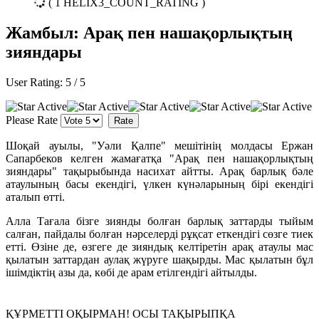
( 1 HELIX3_COUNT_RATING )
Жамбыл: Арақ пен нашақорлықтың
зияндары
User Rating:
5
/
5
Please Rate
Шоқай ауылы, "Уәли Қалпе" мешітінің молдасы Ержан
Сапарбеков келген жамағатқа "Арақ пен нашақорлықтың
зияндары" тақырыбында насихат айтты. Арақ барлық бәле
атаулының басы екендігі, үлкен күнәларының бірі екендігі
аталып өтті.
Алла Тағала бізге зиянды болған барлық заттарды тыйым
салған, пайдалы болған нәрселерді рұқсат еткендігі сөзге тиек
етті. Өзіне де, өзгеге де зияндық келтіретін арақ атаулы мас
қылатын заттардан аулақ жүруге шақырды. Мас қылатын бұл
ішімдіктің азы да, көбі де арам етілгендігі айтылды.
ҚҰРМЕТТІ ОҚЫРМАН! ОСЫ ТАҚЫРЫПҚА