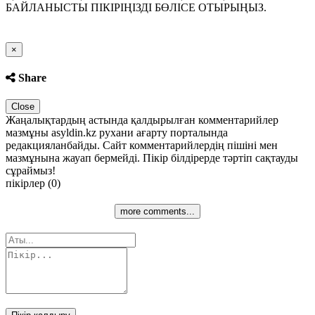
БАЙЛАНЫСТЫ ПІКІРІҢІЗДІ БӨЛІСЕ ОТЫРЫҢЫЗ.
Close
×
Share
Close
Жаңалықтардың астында қалдырылған комментарийлер
мазмұны asyldin.kz рухани ағарту порталында
редакцияланбайды. Сайт комментарийлердің пішіні мен
мазмұнына жауап бермейді. Пікір білдірерде тәртіп сақтауды
сұраймыз!
пікірлер (0)
more comments...