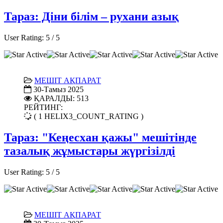
Тараз: Діни білім – рухани азық
User Rating:
5
/
5
МЕШІТ АҚПАРАТ
30-Тамыз 2025
ҚАРАЛДЫ: 513
РЕЙТИНГ:
( 1 HELIX3_COUNT_RATING )
Тараз: "Кеңесхан қажы" мешітінде
тазалық жұмыстары жүргізілді
User Rating:
5
/
5
МЕШІТ АҚПАРАТ