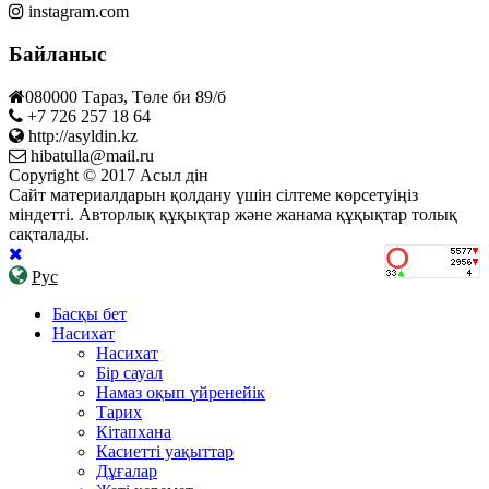
instagram.com
Байланыс
080000 Тараз, Төле би 89/б
+7 726 257 18 64
http://asyldin.kz
hibatulla@mail.ru
Copyright © 2017 Асыл дін
Сайт материалдарын қолдану үшін сілтеме көрсетуіңіз
міндетті. Авторлық құқықтар және жанама құқықтар толық
сақталады.
Рус
Басқы бет
Насихат
Насихат
Бір сауал
Намаз оқып үйренейік
Тарих
Кітапхана
Касиетті уақыттар
Дұғалар