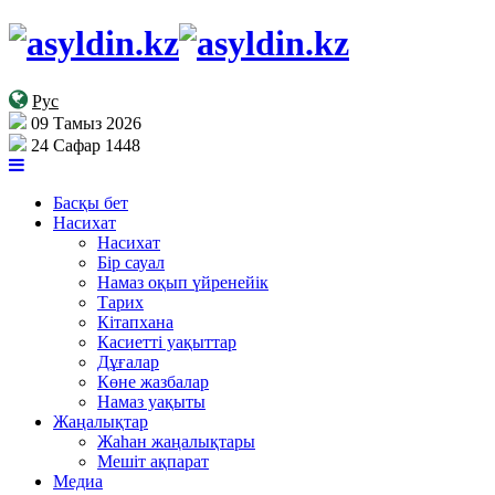
Рус
09 Тамыз 2026
24 Сафар 1448
Басқы бет
Насихат
Насихат
Бір сауал
Намаз оқып үйренейік
Тарих
Кітапхана
Касиетті уақыттар
Дұғалар
Көне жазбалар
Намаз уақыты
Жаңалықтар
Жаһан жаңалықтары
Мешіт ақпарат
Медиа