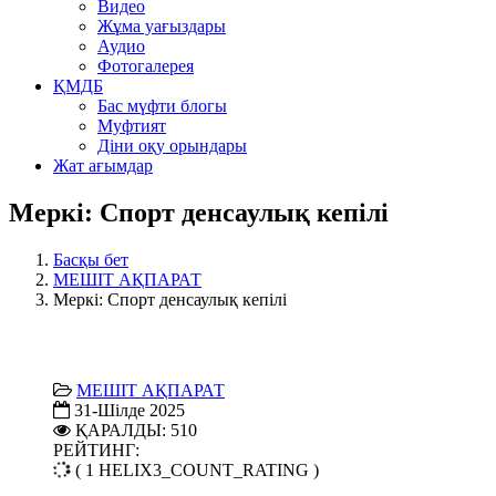
Видео
Жұма уағыздары
Аудио
Фотогалерея
ҚМДБ
Бас мүфти блогы
Муфтият
Діни оқу орындары
Жат ағымдар
Меркі: Спорт денсаулық кепілі
Басқы бет
МЕШІТ АҚПАРАТ
Меркі: Спорт денсаулық кепілі
МЕШІТ АҚПАРАТ
31-Шілде 2025
ҚАРАЛДЫ: 510
РЕЙТИНГ:
( 1 HELIX3_COUNT_RATING )