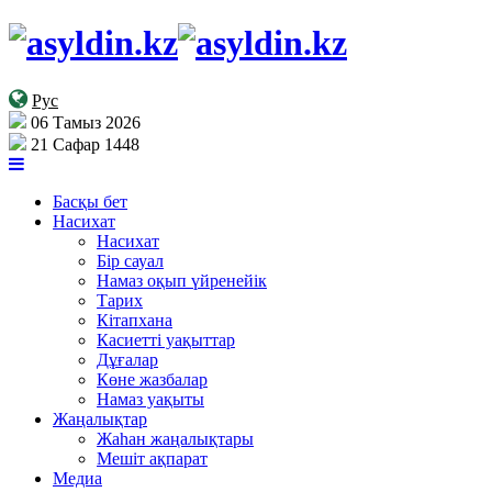
Рус
06 Тамыз 2026
21 Сафар 1448
Басқы бет
Насихат
Насихат
Бір сауал
Намаз оқып үйренейік
Тарих
Кітапхана
Касиетті уақыттар
Дұғалар
Көне жазбалар
Намаз уақыты
Жаңалықтар
Жаһан жаңалықтары
Мешіт ақпарат
Медиа