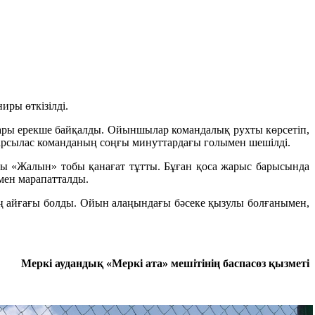
ры өткізілді.
тары ерекше байқалды. Ойыншылар командалық рухты көрсетіп,
і қарсылас команданың соңғы минуттардағы голымен шешілді.
ды «Жалын» тобы қанағат тұтты. Бұған қоса жарыс барысында
ымен марапатталды.
ың айғағы болды. Ойын алаңындағы бәсеке қызулы болғанымен,
Меркі аудандық «Меркі ата» мешітінің баспасөз қызметі