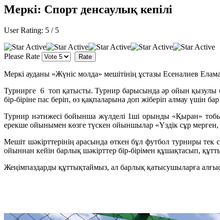
Меркі: Спорт денсаулық кепілі
User Rating:
5
/
5
Please Rate
Меркі ауданы «Жүніс молда» мешітінің ұстазы Есеналиев Елам
Турнирге 6 топ қатысты. Турнир барысында әр ойын қызулы б
бір-біріне пас беріп, өз қақпаларына доп жіберіп алмау үшін 
Турнир нәтижесі бойынша жүлделі 1ші орынды «Қыран» тобы 
ерекше ойынымен көзге түскен ойыншылар «Үздік сұр мерген,
Мешіт шәкірттерінің арасында өткен бұл футбол турниры тек
ойыннан кейін барлық шәкірттер бір-бірімен құшақтасып, құтт
Жеңімпаздарды құттықтаймыз, ал барлық қатысушыларға алғыс 