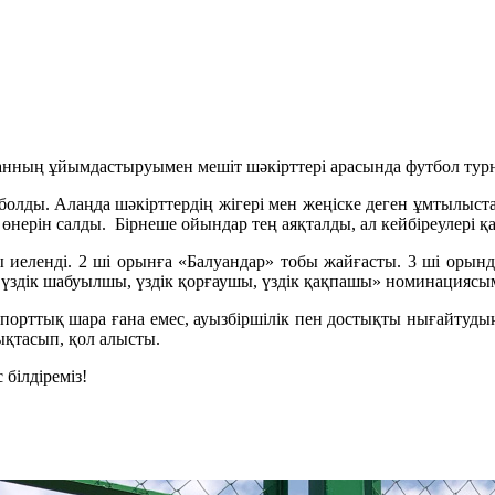
анның ұйымдастыруымен мешіт шәкірттері арасында футбол турни
олды. Алаңда шәкірттердің жігері мен жеңіске деген ұмтылыс
бар өнерін салды. Бірнеше ойындар тең аяқталды, ал кейбіреулер
иеленді. 2 ші орынға «Балуандар» тобы жайғасты. 3 ші орын
 үздік шабуылшы, үздік қорғаушы, үздік қақпашы» номинацияс
 спорттық шара ғана емес, ауызбіршілік пен достықты нығайтуд
ықтасып, қол алысты.
білдіреміз!