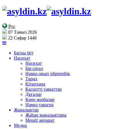
Рус
07 Тамыз 2026
22 Сафар 1448
Басқы бет
Насихат
Насихат
Бір сауал
Намаз оқып үйренейік
Тарих
Кітапхана
Касиетті уақыттар
Дұғалар
Көне жазбалар
Намаз уақыты
Жаңалықтар
Жаһан жаңалықтары
Мешіт ақпарат
Медиа