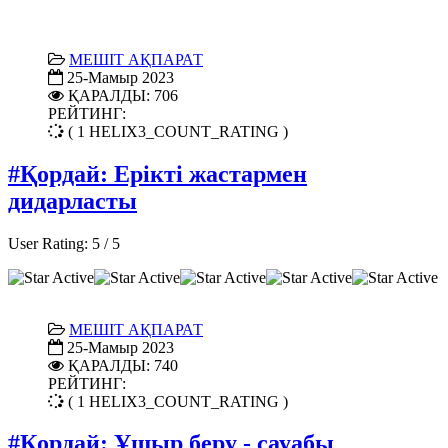
МЕШІТ АҚПАРАТ
25-Мамыр 2023
ҚАРАЛДЫ: 706
РЕЙТИНГ:
( 1 HELIX3_COUNT_RATING )
#Қордай: Ерікті жастармен
дидарласты
User Rating:
5
/
5
МЕШІТ АҚПАРАТ
25-Мамыр 2023
ҚАРАЛДЫ: 740
РЕЙТИНГ:
( 1 HELIX3_COUNT_RATING )
#Қордай: Ұшыр беру - сауабы