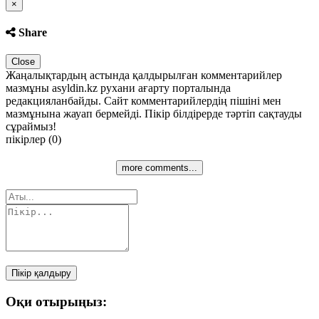
Close
×
Share
Close
Жаңалықтардың астында қалдырылған комментарийлер
мазмұны asyldin.kz рухани ағарту порталында
редакцияланбайды. Сайт комментарийлердің пішіні мен
мазмұнына жауап бермейді. Пікір білдірерде тәртіп сақтауды
сұраймыз!
пікірлер (0)
more comments...
Пікір қалдыру
Оқи отырыңыз: