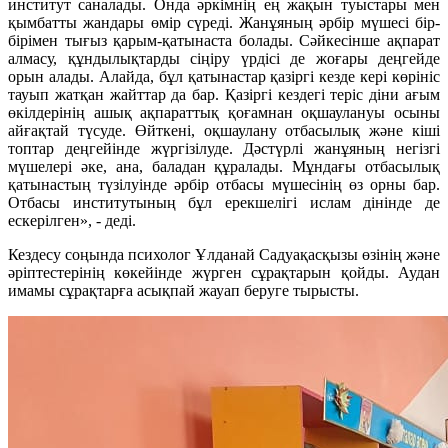
институт саналады. Онда әркімнің ең жақын туыстары мен
қымбатты жандары өмір сүреді. Жанұяның әрбір мүшесі бір-
бірімен тығыз қарым-қатынаста болады. Сәйкесінше ақпарат
алмасу, құндылықтарды сіңіру үрдісі де жоғары деңгейде
орын алады. Алайда, бұл қатынастар қазіргі кезде кері көрініс
тауып жатқан жайттар да бар. Қазіргі кездегі теріс діни ағым
өкілдерінің ашық ақпараттық қоғамнан оқшаулануы осыны
айғақтай түсуде. Өйткені, оқшаулану отбасылық және кіші
топтар деңгейінде жүргізілуде. Дәстүрлі жанұяның негізгі
мүшелері әке, ана, баладан құралады. Мұндағы отбасылық
қатынастың түзілуінде әрбір отбасы мүшесінің өз орны бар.
Отбасы институтының бұл ерекшелігі ислам дінінде де
ескерілген», - деді.
Кездесу соңында психолог Ұлданай Садуақасқызы өзінің және
әріптестерінің көкейінде жүрген сұрақтарын қойды. Аудан
имамы сұрақтарға асықпай жауап беруге тырысты.