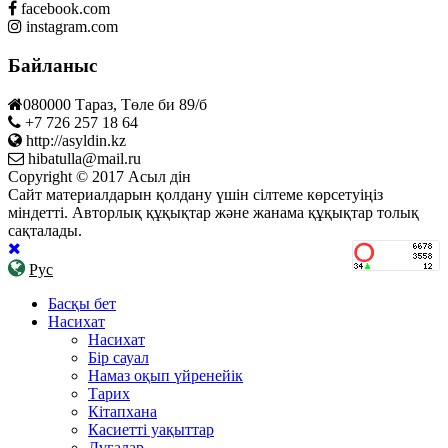
facebook.com
instagram.com
Байланыс
080000 Тараз, Төле би 89/б
+7 726 257 18 64
http://asyldin.kz
hibatulla@mail.ru
Copyright © 2017 Асыл дін
Сайт материалдарын қолдану үшін сілтеме көрсетуіңіз
міндетті. Авторлық құқықтар және жанама құқықтар толық
сақталады.
Рус
Басқы бет
Насихат
Насихат
Бір сауал
Намаз оқып үйренейік
Тарих
Кітапхана
Касиетті уақыттар
Дұғалар