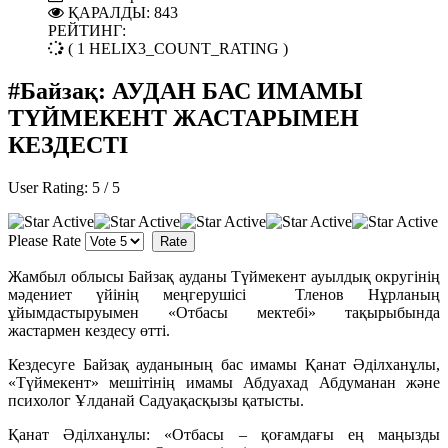
ҚАРАЛДЫ: 843
РЕЙТИНГ:
( 1 HELIX3_COUNT_RATING )
#Байзақ: АУДАН БАС ИМАМЫ
ТҮЙМЕКЕНТ ЖАСТАРЫМЕН
КЕЗДЕСТІ
User Rating:
5
/
5
Please Rate
Жамбыл облысы Байзақ ауданы Түймекент ауылдық округінің
мәдениет үйінің меңгерушісі Тленов Нұрланың
ұйымдастыруымен «Отбасы мектебі» тақырыбында
жастармен кездесу өтті.
Кездесуге Байзақ ауданының бас имамы Қанат Әділханұлы,
«Түймекент» мешітінің имамы Абдуахад Абдуманан және
психолог Ұлданай Садуақасқызы қатысты.
Қанат Әділханұлы: «Отбасы – қоғамдағы ең маңызды