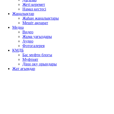
Жеті керемет
Намаз кестесі
Жаңалықтар
Жаһан жаңалықтары
Мешіт ақпарат
Медиа
Видео
Жұма уағыздары
Аудио
Фотогалерея
ҚМДБ
Бас мүфти блогы
Муфтият
Діни оқу орындары
Жат ағымдар