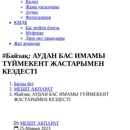
Видео
Жұма уағыздары
Аудио
Фотогалерея
ҚМДБ
Бас мүфти блогы
Муфтият
Діни оқу орындары
Жат ағымдар
#Байзақ: АУДАН БАС ИМАМЫ
ТҮЙМЕКЕНТ ЖАСТАРЫМЕН
КЕЗДЕСТІ
Басқы бет
МЕШІТ АҚПАРАТ
#Байзақ: АУДАН БАС ИМАМЫ ТҮЙМЕКЕНТ
ЖАСТАРЫМЕН КЕЗДЕСТІ
МЕШІТ АҚПАРАТ
25-Мамыр 2023