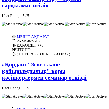
сарқылмас игілік
User Rating:
5
/
5
МЕШІТ АҚПАРАТ
25-Мамыр 2023
ҚАРАЛДЫ: 778
РЕЙТИНГ:
( 1 HELIX3_COUNT_RATING )
#Қордай: "Зекет және
қайырымдылық" қоры
кәсіпкерлермен семинар өткізді
User Rating:
5
/
5
МЕШІТ АҚПАРАТ