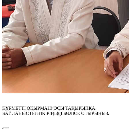
ҚҰРМЕТТІ ОҚЫРМАН! ОСЫ ТАҚЫРЫПҚА
БАЙЛАНЫСТЫ ПІКІРІҢІЗДІ БӨЛІСЕ ОТЫРЫҢЫЗ.