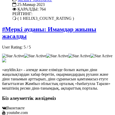
25-Мамыр 2023
ҚАРАЛДЫ: 764
РЕЙТИНГ:
( 1 HELIX3_COUNT_RATING )
#Меркі ауданы: Имамдар жиыны
жасалды
User Rating:
5
/
5
«asyldin.kz» - әлемде және елімізде болып жатқан діни
жаңалықтардан хабар беретін, оқырмандардың рухани және
діни танымын арттырып, діни сұранысын қамтамасыз етуге
бағытталған Жамбыл облыстық орталық «Һибатулла Тарази»
мешітінің ресми діни-танымдық, ақпараттық порталы.
Біз әлеуметтік желідеміз
Вконтакте
youtube.com