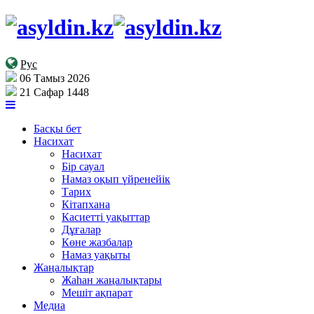
Рус
06 Тамыз 2026
21 Сафар 1448
Басқы бет
Насихат
Насихат
Бір сауал
Намаз оқып үйренейік
Тарих
Кітапхана
Касиетті уақыттар
Дұғалар
Көне жазбалар
Намаз уақыты
Жаңалықтар
Жаһан жаңалықтары
Мешіт ақпарат
Медиа