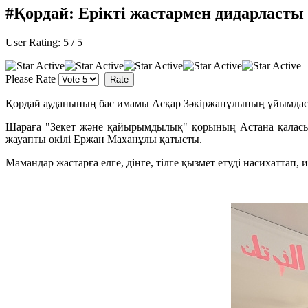
#Қордай: Ерікті жастармен дидарласты
User Rating:
5
/
5
Please Rate
Қордай ауданының бас имамы Асқар Зәкіржанұлының ұйымдасты
Шараға "Зекет және қайырымдылық" қорының Астана қала
жауапты өкілі Ержан Маханұлы қатысты.
Мамандар жастарға елге, дінге, тілге қызмет етуді насихаттап