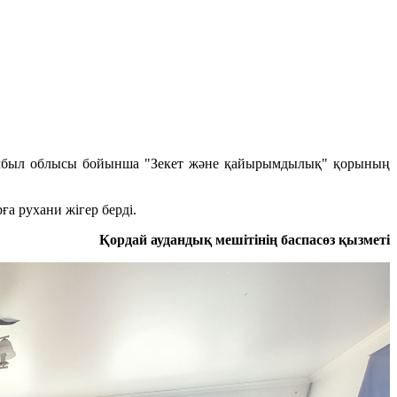
мбыл облысы бойынша "Зекет және қайырымдылық" қорының
ға рухани жігер берді.
Қордай аудандық мешітінің баспасөз қызметі