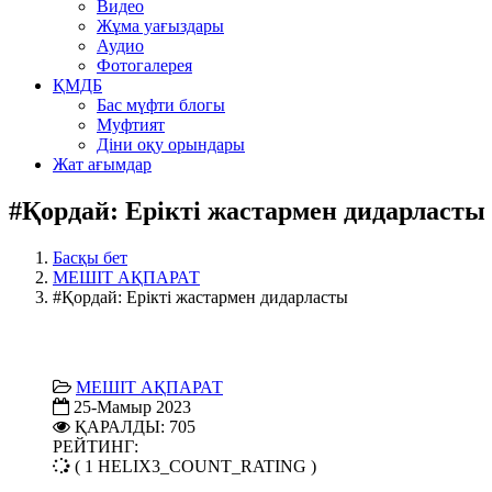
Видео
Жұма уағыздары
Аудио
Фотогалерея
ҚМДБ
Бас мүфти блогы
Муфтият
Діни оқу орындары
Жат ағымдар
#Қордай: Ерікті жастармен дидарласты
Басқы бет
МЕШІТ АҚПАРАТ
#Қордай: Ерікті жастармен дидарласты
МЕШІТ АҚПАРАТ
25-Мамыр 2023
ҚАРАЛДЫ: 705
РЕЙТИНГ:
( 1 HELIX3_COUNT_RATING )