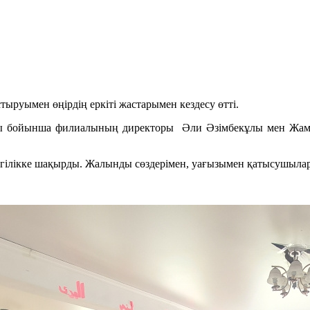
руымен өңірдің еркіті жастарымен кездесу өтті.
сы бойынша филиалының директоры Әли Әзімбекұлы мен Жа
, игілікке шақырды. Жалынды сөздерімен, уағызымен қатысушылар