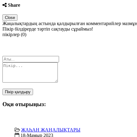
Share
Close
Жаңалықтардың астында қалдырылған комментарийлер мазмұны 
Пікір білдірерде тәртіп сақтауды сұраймыз!
пікірлер (0)
Пікір қалдыру
Оқи отырыңыз:
ЖАҺАН ЖАҢАЛЫҚТАРЫ
18-Мамыр 2023