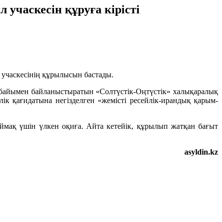
учаскесін құруға кірісті
 учаскесінің құрылысын бастады.
мбайымен байланыстыратын «Солтүстік-Оңтүстік» халықаралық
ілік қағидатына негізделген «жемісті ресейлік-ирандық қарым-
мақ үшін үлкен оқиға. Айта кетейік, құрылып жатқан бағыт
asyldin.kz