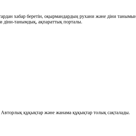
ықтардан хабар беретін, оқырмандардың рухани және діни танымы
и діни-танымдық, ақпараттық порталы.
і. Авторлық құқықтар және жанама құқықтар толық сақталады.