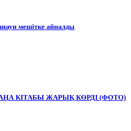
анауи мешітке айналды
АҢА КІТАБЫ ЖАРЫҚ КӨРДІ (ФОТО)