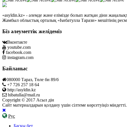
«asyldin.kz» - әлемде және елімізде болып жатқан діни жаңал
Жамбыл облыстық орталық «Һибатулла Тарази» мешітінің ресм
Біз әлеуметтік желідеміз
Вконтакте
youtube.com
facebook.com
instagram.com
Байланыс
080000 Тараз, Төле би 89/б
+7 726 257 18 64
http://asyldin.kz
hibatulla@mail.ru
Copyright © 2017 Асыл дін
Сайт материалдарын қолдану үшін сілтеме көрсетуіңіз міндетт
Рус
Басқы бет