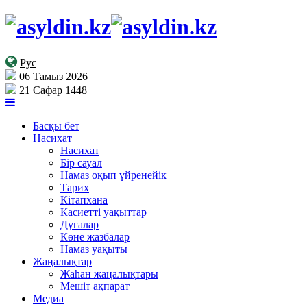
Рус
06 Тамыз 2026
21 Сафар 1448
Басқы бет
Насихат
Насихат
Бір сауал
Намаз оқып үйренейік
Тарих
Кітапхана
Касиетті уақыттар
Дұғалар
Көне жазбалар
Намаз уақыты
Жаңалықтар
Жаһан жаңалықтары
Мешіт ақпарат
Медиа