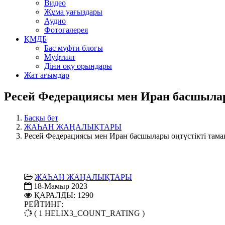
Видео
Жұма уағыздары
Аудио
Фотогалерея
ҚМДБ
Бас мүфти блогы
Муфтият
Діни оқу орындары
Жат ағымдар
Ресей Федерациясы мен Иран басшылары
Басқы бет
ЖАҺАН ЖАҢАЛЫҚТАРЫ
Ресей Федерациясы мен Иран басшылары оңтүстікті тамақ
ЖАҺАН ЖАҢАЛЫҚТАРЫ
18-Мамыр 2023
ҚАРАЛДЫ: 1290
РЕЙТИНГ:
( 1 HELIX3_COUNT_RATING )