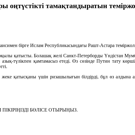
 оңтүстікті тамақтандыратын теміржол 
Раисимен бірге Ислам Республикасындағы Рашт-Астара теміржол
с арқылы қатысты. Болашақ желі Санкт-Петерборды Үндістан Му
ды азық-түлікпен қамтамасыз етеді. Өз сөзінде Путин тату көрш
тті.
жеке қатысқаны үшін ризашылығын білдірді, бұл өз алдына ай
ІКІРІҢІЗДІ БӨЛІСЕ ОТЫРЫҢЫЗ.