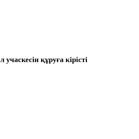
учаскесін құруға кірісті