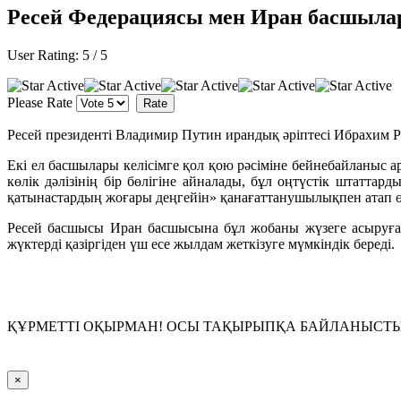
Ресей Федерациясы мен Иран басшылары
User Rating:
5
/
5
Please Rate
Ресей президенті Владимир Путин ирандық әріптесі Ибрахим 
Екі ел басшылары келісімге қол қою рәсіміне бейнебайланы
көлік дәлізінің бір бөлігіне айналады, бұл оңтүстік штаттар
қатынастардың жоғары деңгейін» қанағаттанушылықпен атап ө
Ресей басшысы Иран басшысына бұл жобаны жүзеге асыруға 
жүктерді қазіргіден үш есе жылдам жеткізуге мүмкіндік береді.
ҚҰРМЕТТІ ОҚЫРМАН! ОСЫ ТАҚЫРЫПҚА БАЙЛАНЫСТЫ П
Close
×