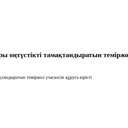
 оңтүстікті тамақтандыратын теміржол 
тандыратын теміржол учаскесін құруға кірісті