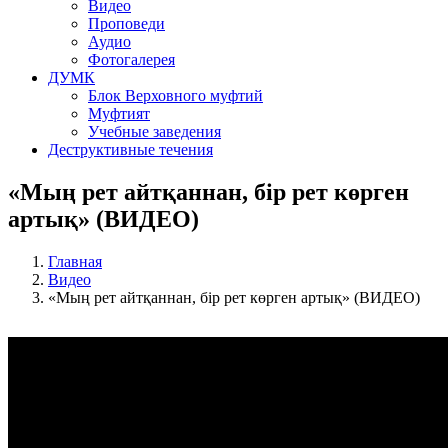
Видео
Проповеди
Аудио
Фотогалерея
ДУМК
Блок Верховного муфтий
Муфтият
Учебные заведения
Деструктивные течения
«Мың рет айтқаннан, бір рет көрген
артық» (ВИДЕО)
Главная
Видео
«Мың рет айтқаннан, бір рет көрген артық» (ВИДЕО)