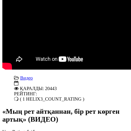
Видео
ҚАРАЛДЫ: 20443
РЕЙТИНГ:
( 1 HELIX3_COUNT_RATING )
«Мың рет айтқаннан, бір рет көрген
артық» (ВИДЕО)