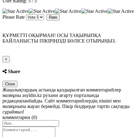
User Rating:
5
/
5
Please Rate
ҚҰРМЕТТІ ОҚЫРМАН! ОСЫ ТАҚЫРЫПҚА
БАЙЛАНЫСТЫ ПІКІРІҢІЗДІ БӨЛІСЕ ОТЫРЫҢЫЗ.
Close
×
Share
Close
Жаңалықтардың астында қалдырылған комментарийлер
мазмұны asyldin.kz рухани ағарту порталында
редакцияланбайды. Сайт комментарийлердің пішіні мен
мазмұнына жауап бермейді. Пікір білдірерде тәртіп сақтауды
сұраймыз!
комментарии (0)