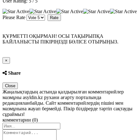
User Rating:
5
/
5
Please Rate
ҚҰРМЕТТІ ОҚЫРМАН! ОСЫ ТАҚЫРЫПҚА
БАЙЛАНЫСТЫ ПІКІРІҢІЗДІ БӨЛІСЕ ОТЫРЫҢЫЗ.
Close
×
Share
Close
Жаңалықтардың астында қалдырылған комментарийлер
мазмұны asyldin.kz рухани ағарту порталында
редакцияланбайды. Сайт комментарийлердің пішіні мен
мазмұнына жауап бермейді. Пікір білдірерде тәртіп сақтауды
сұраймыз!
комментарии (0)