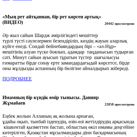
«Мың рет айтқаннан, бір рет көрген артық»
(ВИДЕО)
20442 просмотрено
Әр жыл сайын Шардж әмірлігіндегі мешіттер
түрлі түсті сәулелермен безендіріліп, көздің жауын аларлық
күйге енеді. Сондай бейнебаяндардың бірі – «әл-Нұр»
мешітінің алуан түске боялып, адамдар таңданысын тудырған
сәті. Минут сайын ауысып тұратын түстер шағылысуы
ғимаратты бірде сонау ерте замандардағыдай көрсетсе, бірде
оны жұлдызды аспанның бір бөлігіне айналдырып жібереді.
ПОДРОБНЕЕ
Имамның бір күндік өмір тынысы. Данияр
Жұмабаев
22858 просмотрено
Еңбек жолын Алланың ақ жолына арнаған,
ұдайы оқып, тынбай ізденудің, өзін-өзі жетілдірудің арқасында
кішкентай қызметтен бастап, облыстың өкіл имамы деңгейіне
көтерілген, Қазақстан мұсылмандары діни басқармасының