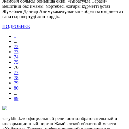
Жамбыл облысы бойынша өкілі, «Һибатулла Тарази»
мешітінің бас имамы, мәртебесі жоғары құрметті ұстаз
Жұмабаев Данияр Алимұхамедұлының ғибратты өмірінен аз
ғана сыр шертуді жөн көрдік.
ПОДРОБНЕЕ
1
...
72
73
74
75
76
77
78
79
80
...
89
«asyldin.kz» официальный религиозно-образовательный и
информационный портал Жамбылской областной мечети
«Хибатулла Тарази», информирующий о религиозных