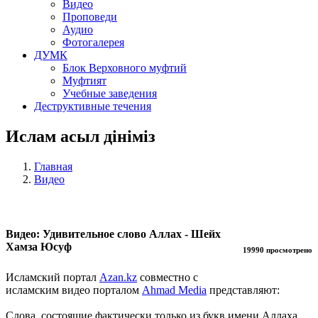
Видео
Проповеди
Аудио
Фотогалерея
ДУМК
Блок Верховного муфтий
Муфтият
Учебные заведения
Деструктивные течения
Ислам асыл дініміз
Главная
Видео
Видео: Удивительное слово Аллах - Шейх
Хамза Юсуф
19990 просмотрено
Исламский портал
Azan.kz
совместно с
исламским видео порталом
Ahmad Media
представляют:
Слова, состоящие фактически только из букв имени Аллаха