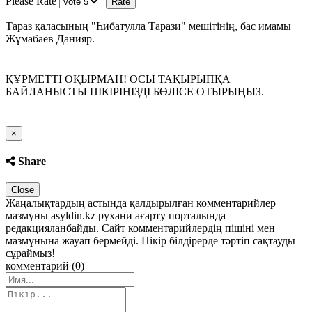
Please Rate
Тараз қаласының "Һибатулла Тарази" мешітінің, бас имамы
Жұмабаев Данияр.
ҚҰРМЕТТІ ОҚЫРМАН! ОСЫ ТАҚЫРЫПҚА
БАЙЛАНЫСТЫ ПІКІРІҢІЗДІ БӨЛІСЕ ОТЫРЫҢЫЗ.
Close
×
Share
Close
Жаңалықтардың астында қалдырылған комментарийлер
мазмұны asyldin.kz рухани ағарту порталында
редакцияланбайды. Сайт комментарийлердің пішіні мен
мазмұнына жауап бермейді. Пікір білдірерде тәртіп сақтауды
сұраймыз!
комментарий (0)