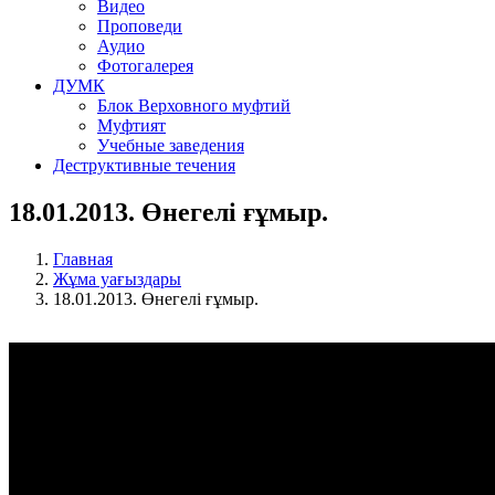
Видео
Проповеди
Аудио
Фотогалерея
ДУМК
Блок Верховного муфтий
Муфтият
Учебные заведения
Деструктивные течения
18.01.2013. Өнегелі ғұмыр.
Главная
Жұма уағыздары
18.01.2013. Өнегелі ғұмыр.