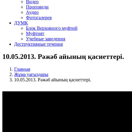
Видео
Проповеди
Аудио
Фотогалерея
ДУМК
Блок Верховного муфтий
Муфтият
Учебные заведения
Деструктивные течения
10.05.2013. Рәжәб айының қасиеттері.
Главная
Жұма уағыздары
10.05.2013. Рәжәб айының қасиеттері.