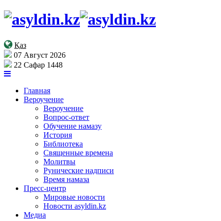
Қаз
07 Август 2026
22 Сафар 1448
Главная
Вероучение
Вероучение
Вопрос-ответ
Обучение намазу
История
Библиотека
Священные времена
Молитвы
Рунические надписи
Время намаза
Пресс-центр
Мировые новости
Новости asyldin.kz
Медиа