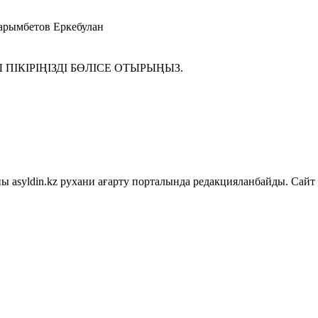
Нарымбетов Еркебулан
ІКІРІҢІЗДІ БӨЛІСЕ ОТЫРЫҢЫЗ.
asyldin.kz рухани ағарту порталында редакцияланбайды. Сайт 