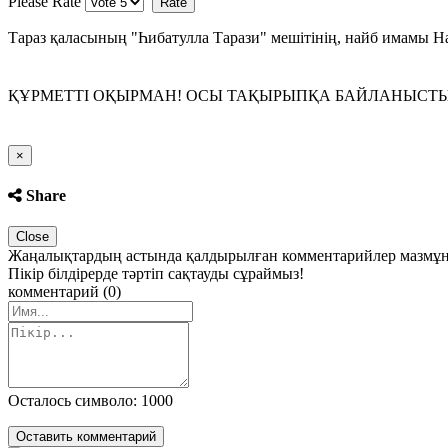
Please Rate
Тараз қаласының "Һибатулла Тарази" мешітінің, найб имамы 
ҚҰРМЕТТІ ОҚЫРМАН! ОСЫ ТАҚЫРЫПҚА БАЙЛАНЫСТЫ П
Close
×
Share
Close
Жаңалықтардың астында қалдырылған комментарийлер мазмұны 
Пікір білдірерде тәртіп сақтауды сұраймыз!
комментарий (0)
Осталось символо: 1000
Оставить комментарий