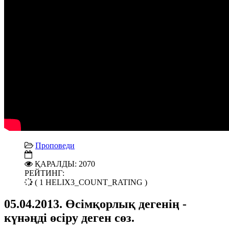
Проповеди
ҚАРАЛДЫ: 2070
РЕЙТИНГ:
( 1 HELIX3_COUNT_RATING )
05.04.2013. Өсімқорлық дегенің -
күнәңді өсіру деген сөз.