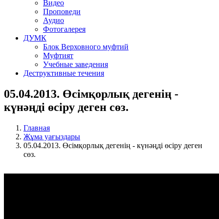
Видео
Проповеди
Аудио
Фотогалерея
ДУМК
Блок Верховного муфтий
Муфтият
Учебные заведения
Деструктивные течения
05.04.2013. Өсімқорлық дегенің -
күнәңді өсіру деген сөз.
Главная
Жұма уағыздары
05.04.2013. Өсімқорлық дегенің - күнәңді өсіру деген
сөз.