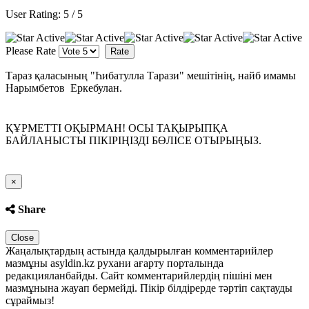
User Rating:
5
/
5
Please Rate
Тараз қаласының "Һибатулла Тарази" мешітінің, найб имамы
Нарымбетов Еркебулан.
ҚҰРМЕТТІ ОҚЫРМАН! ОСЫ ТАҚЫРЫПҚА
БАЙЛАНЫСТЫ ПІКІРІҢІЗДІ БӨЛІСЕ ОТЫРЫҢЫЗ.
Close
×
Share
Close
Жаңалықтардың астында қалдырылған комментарийлер
мазмұны asyldin.kz рухани ағарту порталында
редакцияланбайды. Сайт комментарийлердің пішіні мен
мазмұнына жауап бермейді. Пікір білдірерде тәртіп сақтауды
сұраймыз!