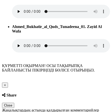
Ahmed_Bukhatir_al_Quds_Tunadeena_01. Zayid Al
Wafa
ҚҰРМЕТТІ ОҚЫРМАН! ОСЫ ТАҚЫРЫПҚА
БАЙЛАНЫСТЫ ПІКІРІҢІЗДІ БӨЛІСЕ ОТЫРЫҢЫЗ.
Close
×
Share
Close
Жаңалықтардың астында қалдырылған комментарийлер