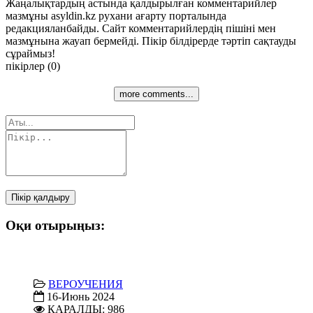
Жаңалықтардың астында қалдырылған комментарийлер
мазмұны asyldin.kz рухани ағарту порталында
редакцияланбайды. Сайт комментарийлердің пішіні мен
мазмұнына жауап бермейді. Пікір білдірерде тәртіп сақтауды
сұраймыз!
пікірлер (0)
more comments...
Пікір қалдыру
Оқи отырыңыз:
ВЕРОУЧЕНИЯ
16-Июнь 2024
ҚАРАЛДЫ: 986