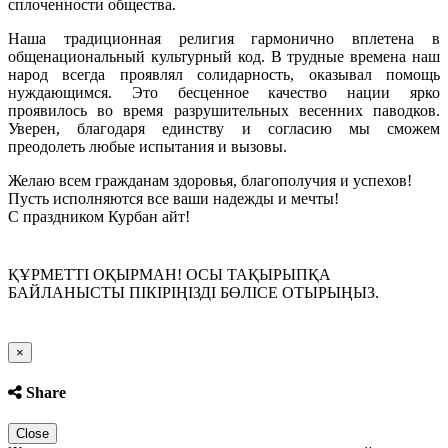
сплоченности общества.
Наша традиционная религия гармонично вплетена в
общенациональный культурный код. В трудные времена наш
народ всегда проявлял солидарность, оказывал помощь
нуждающимся. Это бесценное качество нации ярко
проявилось во время разрушительных весенних паводков.
Уверен, благодаря единству и согласию мы сможем
преодолеть любые испытания и вызовы.
Желаю всем гражданам здоровья, благополучия и успехов!
Пусть исполняются все ваши надежды и мечты!
С праздником Курбан айт!
ҚҰРМЕТТІ ОҚЫРМАН! ОСЫ ТАҚЫРЫПҚА
БАЙЛАНЫСТЫ ПІКІРІҢІЗДІ БӨЛІСЕ ОТЫРЫҢЫЗ.
Close
×
Share
Close