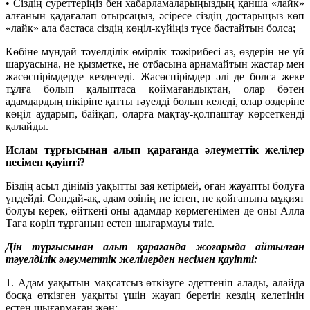
• Сіздің суреттеріңіз бен хабарламаларыңыздың қанша «лайк»
алғанын қадағалап отырсаңыз, әсіресе сіздің достарыңыз көп
«лайк» ала бастаса сіздің көңіл-күйіңіз түсе бастайтын болса;
Көбіне мұндай тәуелділік өмірлік тәжірибесі аз, өздерін не үй
шаруасына, не қызметке, не отбасына арнамайтын жастар мен
жасөспірімдерде кездеседі. Жасөспірімдер әлі де болса жеке
тұлға болып қалыптаса қоймағандықтан, олар бөтен
адамдардың пікіріне қатты тәуелді болып келеді, олар өздеріне
көңіл аударып, байқап, оларға мақтау-қолпаштау көрсеткенді
қалайды.
Ислам тұрғысынан алып қарағанда әлеуметтік желілер
несімен қауіпті?
Біздің асыл дініміз уақытты зая кетірмей, оған жауапты болуға
үндейді. Сондай-ақ, адам өзінің не істеп, не қойғанына мұқият
болуы керек, өйткені оны адамдар көрмегенімен де оны Алла
Таға көріп тұрғанын естен шығармауы тиіс.
Дін тұрғысынан алып қарағанда жоғарыда айтылған
тәуелділік әлеуметтік желілерден несімен қауіпті:
1. Адам уақытын мақсатсыз өткізуге әдеттеніп алады, алайда
босқа өткізген уақыты үшін жауап беретін кездің келетінін
естен шығармаған жөн: