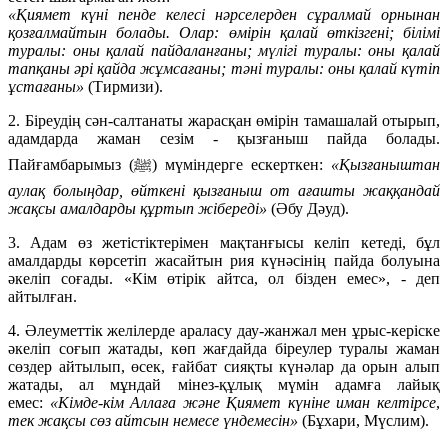
«Қ
иямет күні
пенде келесі нәрселерден сұралмай орнынан
қозғалмайтын болады. Олар: өмірін қалай өткізгені; білімі
туралы: оны қалай пайдаланғаны; мүлігі туралы: оны қалай
тапқаны әрі қайда жұмсағаны; тәні туралы: оны қалай күтіп
ұстағаны»
(Тирмизи).
2. Біреудің сән-салтанаты жарасқан өмірін тамашалай отырып,
адамдарда жаман сезім - қызғаныш пайда болады.
Пайғамбарымыз (ﷺ) мүміндерге ескерткен:
«Қызғаныштан
аулақ болыңдар, өйткені қызғаныш от ағашты жаққандай
жақсы амалдарды құртып жібереді»
(Әбу Дәуд).
3. Адам өз жетістіктерімен мақтанғысы келіп кетеді, бұл
амалдарды көрсетіп жасайтын рия күнәсінің пайда болуына
әкеліп соғады. «Кім өтірік айтса, ол бізден емес», - деп
айтылған.
4. Әлеуметтік желілерде араласу дау-жанжал мен ұрыс-керіске
әкеліп соғып жатады, көп жағдайда біреулер туралы жаман
сөздер айтылып, өсек, ғайбат сияқты күнәлар да орын алып
жатады, ал мұндай мінез-құлық мүмін адамға лайық
емес:
«
Кімде-кім Аллаға және Қ
и
ямет күніне
и
ман келтірсе
,
тек жақсы сөз айтсын немесе үндемесін
»
(Бұхари, Мүслим).