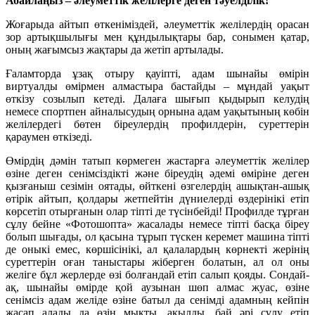
Абайлаңыз – әлеуметтік желілерге деген тәуелділік!
Жоғарыда айтып өткеніміздей, әлеуметтік желілердің орасан
зор артықшылығы мен құндылықтары бар, сонымен қатар,
оның жағымсыз жақтары да жетіп артылады.
Ғаламторда ұзақ отыру қауіпті, адам шынайы өмірін
виртуалды өмірмен алмастыра бастайды – мұндай уақыт
өткізу созылып кетеді. Далаға шығып қыдырып келудің
немесе спортпен айналысудың орнына адам уақытының көбін
желілердегі бөтен біреулердің профилдерін, суреттерін
қараумен өткізеді.
Өмірдің дәмін татып көрмеген жастарға әлеуметтік желілер
өзіне деген сенімсіздікті және біреудің әдемі өміріне деген
қызғаныш сезімін оятады, өйткені өзгелердің ашықтан-ашық
өтірік айтып, қолдары жетпейтін дүниелерді өздерінікі етіп
көрсетіп отырғанын олар тіпті де түсінбейді! Профилде тұрған
сұлу бейне «Фотошопта» жасалады немесе тіпті басқа біреу
болып шығады, ол қасына тұрып түскен керемет машина тіпті
де оныкі емес, көршісінікі, ал қалалардың көрнекті жерінің
суреттерін оған таныстары жіберген болатын, ал ол оны
желіге бұл жерлерде өзі болғандай етіп салып қояды. Сондай-
ақ, шынайы өмірде қой аузынан шөп алмас жуас, өзіне
сенімсіз адам желіде өзіне батыл да сенімді адамның кейпін
жасап алады да өзін мықты, ақылды, бай әрі сұлу етіп