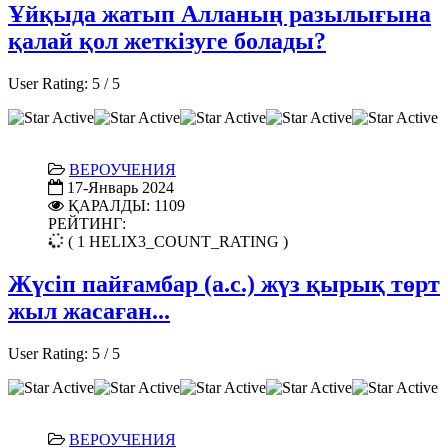
Ұйқыда жатып Алланың разылығына
қалай қол жеткізуге болады?
User Rating:
5
/
5
ВЕРОУЧЕНИЯ
17-Январь 2024
ҚАРАЛДЫ: 1109
РЕЙТИНГ:
( 1 HELIX3_COUNT_RATING )
Жүсіп пайғамбар (а.с.) жүз қырық төрт
жыл жасаған...
User Rating:
5
/
5
ВЕРОУЧЕНИЯ