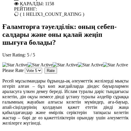
ҚАРАЛДЫ: 1158
РЕЙТИНГ:
( 1 HELIX3_COUNT_RATING )
Ғаламторға тәуелділік: оның себеп-
салдары және оны қалай жеңіп
шығуға болады?
User Rating:
5
/
5
Please Rate
Ресей мұсылмандары бұрында-ақ әлеуметтік желілерді мықты
игеріп алған – бұл көп жағдайларда діндес бауырлармен
араласуға үлкен демеу береді. Ислам туралы дәріс тыңдағысы
келетін, дін оқуы немесе дінді ұстану туралы әлдебір сұраққа
ғалымның жауабын алғысы келетін мүміндер, аға-бауыр,
апай-сіңілдерінің қолдауын қажет ететін дінді жаңа
қабылдағандар және өмірлік серіктерін тапқысы келетін
жастар – бәрі де өз қажеттіліктерін орындау үшін әлеуметтік
желілерге жүгінеді.