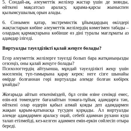
5. Сондай-ақ, әлеуметтік желілер жастар үшін де зиянды,
өйткені мақсатсыз араласу, қарама-қарсы жыныспен
қылымсушылық орын алады.
6. Сонымен қатар, экстремистік ұйымдардың өкілдері
жақтастарын көбіне әлеуметтік желілердің көмегімен табады –
олардың қармақтарына көбінше өз діні туралы мағлұматы аз
адамдар ілігеді.
В
и
ртуалды тәуелділікті қалай жеңуге болады
?
Егер әлеуметтік желілерге тәуелді болып бара жатқаныңызды
сезсеңіз, оны қалай жеңуге болады?
Психологтердің айтуынша, мұндай тәуелділікті жеңу үшін
мәселенің түп-тамырына қарау керек: неге сізге шынайы
өмірде болғаннан гөрі виртуалды әлемде болған көбірек
ұнайды?
Жоғарыда айтып өткеніміздей, бұл сезім өзіне сенімді емес,
өзін-өзі төмендете бағалайтын томаға-тұйық адамдарға тән,
өйткені олар өздерін қабыл алмай қояды деп адамдармен
жақын қарым-қатынасқа түсуден қорқады. Ал виртуалды
әлемде адамдармен араласу оңай, себебі адамнан рухани күш
талап етілмейді, кез-келген адаммен емін-еркін сөйлесіп отыра
береді.