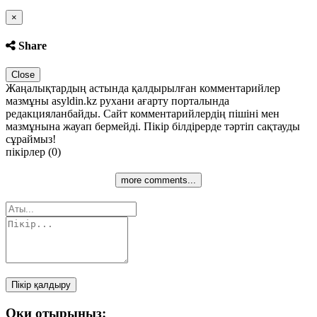
Close
×
Share
Close
Жаңалықтардың астында қалдырылған комментарийлер
мазмұны asyldin.kz рухани ағарту порталында
редакцияланбайды. Сайт комментарийлердің пішіні мен
мазмұнына жауап бермейді. Пікір білдірерде тәртіп сақтауды
сұраймыз!
пікірлер (0)
more comments...
Пікір қалдыру
Оқи отырыңыз: