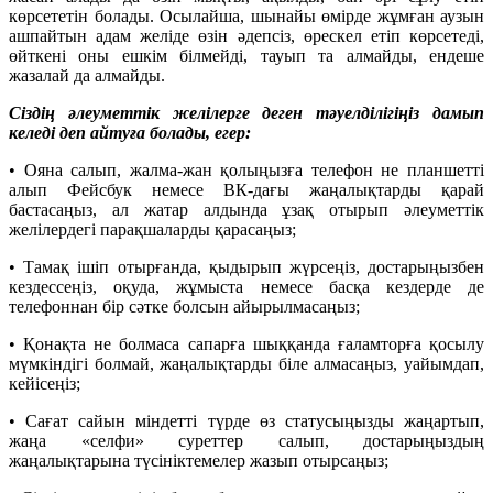
көрсететін болады. Осылайша, шынайы өмірде жұмған аузын
ашпайтын адам желіде өзін әдепсіз, өрескел етіп көрсетеді,
өйткені оны ешкім білмейді, тауып та алмайды, ендеше
жазалай да алмайды.
Сіздің әлеуметтік желілерге деген тәуелділігіңіз дамып
келеді деп айтуға болады, егер:
• Ояна салып, жалма-жан қолыңызға телефон не планшетті
алып Фейсбук немесе ВК-дағы жаңалықтарды қарай
бастасаңыз, ал жатар алдында ұзақ отырып әлеуметтік
желілердегі парақшаларды қарасаңыз;
• Тамақ ішіп отырғанда, қыдырып жүрсеңіз, достарыңызбен
кездессеңіз, оқуда, жұмыста немесе басқа кездерде де
телефоннан бір сәтке болсын айырылмасаңыз;
• Қонақта не болмаса сапарға шыққанда ғаламторға қосылу
мүмкіндігі болмай, жаңалықтарды біле алмасаңыз, уайымдап,
кейісеңіз;
• Сағат сайын міндетті түрде өз статусыңызды жаңартып,
жаңа «селфи» суреттер салып, достарыңыздың
жаңалықтарына түсініктемелер жазып отырсаңыз;