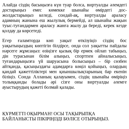
Алайда сіздің басыңызға күн туар болса, виртуалды әлемдегі
достарыңыз емес көмекке шынайы өмірдегі дос-
жолдастарыңыз келеді, сондай-ақ, виртуалды араласу
адамның жанына еш жылулық бермейді, ал шынайы жақын
туыс-туғандармен араласу жанға жылу да береді, керек кезде
қолдау да көрсетеді.
Егер ғаламторда көп уақыт өткізуіңіз сіздің бос
уақытыңыздың көптігін білдірсе, онда сол уақытты пайдалы
нәрсеге жұмсаңыз: өзіңізге қызық бір ермек ойлап табыңыз,
дін турасынан білім алыңыз, спортпен айналысыңыз,
туғандарыңызға үй шаруасына болысыңыз – бір сөзбен
айтқанда, қасыңыздағы адамдарға көңіл қойыңыз, олардың
қандай қажеттіліктері мен қиыншылықтарының бар екенін
біліңіз. Сонда Алланың қалауымен, сіздің шынайы өміріңіз
толыққанды болады әрі сізге оны виртуалды әлемге
ауыстырудың қажеті болмай қалады.
ҚҰРМЕТТІ ОҚЫРМАН! ОСЫ ТАҚЫРЫПҚА
БАЙЛАНЫСТЫ ПІКІРІҢІЗДІ БӨЛІСЕ ОТЫРЫҢЫЗ.