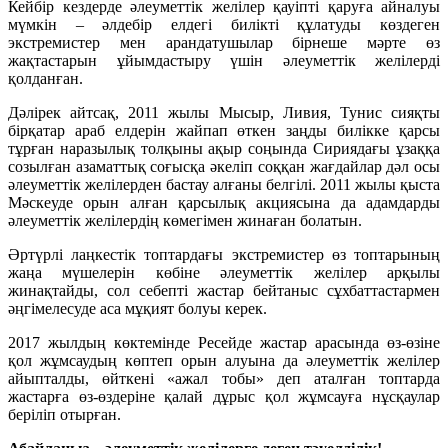
Кейбір кездерде әлеуметтік желілер қауіпті қаруға айналуы
мүмкін – әлдебір елдегі билікті құлатуды көздеген
экстремистер мен арандатушылар бірнеше мәрте өз
жақтастарын ұйымдастыру үшін әлеуметтік желілерді
қолданған.
Дәлірек айтсақ, 2011 жылы Мысыр, Ливия, Тунис сияқты
бірқатар араб елдерін жайпап өткен заңды билікке қарсы
тұрған наразылық толқыны ақыр соңында Сириядағы ұзаққа
созылған азаматтық соғысқа әкеліп соққан жағдайлар дәл осы
әлеуметтік желілерден бастау алғаны белгілі. 2011 жылы қыста
Мәскеуде орын алған қарсылық акциясына да адамдарды
әлеуметтік желілердің көмегімен жинаған болатын.
Әртүрлі лаңкестік топтардағы экстремистер өз топтарының
жаңа мүшелерін көбіне әлеуметтік желілер арқылы
жинақтайды, сол себепті жастар бейтаныс сұхбаттастармен
әңгімелесуде аса мұқият болуы керек.
2017 жылдың көктемінде Ресейде жастар арасында өз-өзіне
қол жұмсаудың көптеп орын алуына да әлеуметтік желілер
айыпталды, өйткені «ажал тобы» деп аталған топтарда
жастарға өз-өздеріне қалай дұрыс қол жұмсауға нұсқаулар
беріліп отырған.