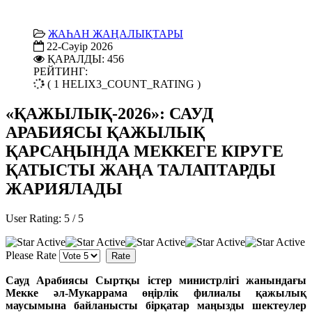
ЖАҺАН ЖАҢАЛЫҚТАРЫ
22-Сәуір 2026
ҚАРАЛДЫ: 456
РЕЙТИНГ:
( 1 HELIX3_COUNT_RATING )
«ҚАЖЫЛЫҚ-2026»: САУД
АРАБИЯСЫ ҚАЖЫЛЫҚ
ҚАРСАҢЫНДА МЕККЕГЕ КІРУГЕ
ҚАТЫСТЫ ЖАҢА ТАЛАПТАРДЫ
ЖАРИЯЛАДЫ
User Rating:
5
/
5
Please Rate
Сауд Арабиясы Сыртқы істер министрлігі жанындағы
Мекке әл-Мукаррама өңірлік филиалы қажылық
маусымына байланысты бірқатар маңызды шектеулер