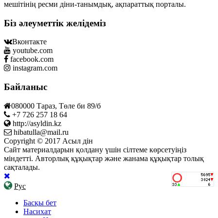
мешітінің ресми діни-танымдық, ақпараттық порталы.
Біз әлеуметтік желідеміз
Вконтакте
youtube.com
facebook.com
instagram.com
Байланыс
080000 Тараз, Төле би 89/б
+7 726 257 18 64
http://asyldin.kz
hibatulla@mail.ru
Copyright © 2017 Асыл дін
Сайт материалдарын қолдану үшін сілтеме көрсетуіңіз
міндетті. Авторлық құқықтар және жанама құқықтар толық
сақталады.
Рус
Басқы бет
Насихат