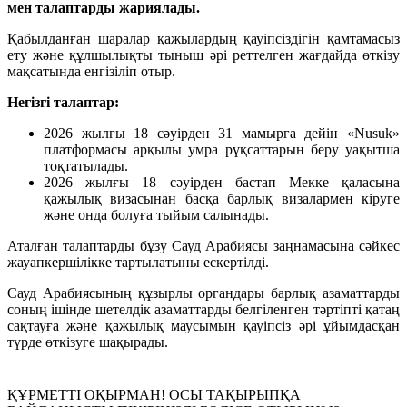
мен талаптарды жариялады.
Қабылданған шаралар қажылардың қауіпсіздігін қамтамасыз
ету және құлшылықты тыныш әрі реттелген жағдайда өткізу
мақсатында енгізіліп отыр.
Негізгі талаптар:
2026 жылғы 18 сәуірден 31 мамырға дейін «Nusuk»
платформасы арқылы умра рұқсаттарын беру уақытша
тоқтатылады.
2026 жылғы 18 сәуірден бастап Мекке қаласына
қажылық визасынан басқа барлық визалармен кіруге
және онда болуға тыйым салынады.
Аталған талаптарды бұзу Сауд Арабиясы заңнамасына сәйкес
жауапкершілікке тартылатыны ескертілді.
Сауд Арабиясының құзырлы органдары барлық азаматтарды
соның ішінде шетелдік азаматтарды белгіленген тәртіпті қатаң
сақтауға және қажылық маусымын қауіпсіз әрі ұйымдасқан
түрде өткізуге шақырады.
ҚҰРМЕТТІ ОҚЫРМАН! ОСЫ ТАҚЫРЫПҚА