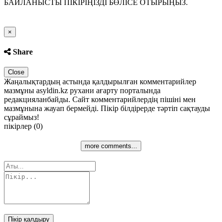
БАЙЛАНЫСТЫ ПІКІРІҢІЗДІ БӨЛІСЕ ОТЫРЫҢЫЗ.
Close
×
Share
Close
Жаңалықтардың астында қалдырылған комментарийлер
мазмұны asyldin.kz рухани ағарту порталында
редакцияланбайды. Сайт комментарийлердің пішіні мен
мазмұнына жауап бермейді. Пікір білдірерде тәртіп сақтауды
сұраймыз!
пікірлер (0)
more comments...
Пікір қалдыру