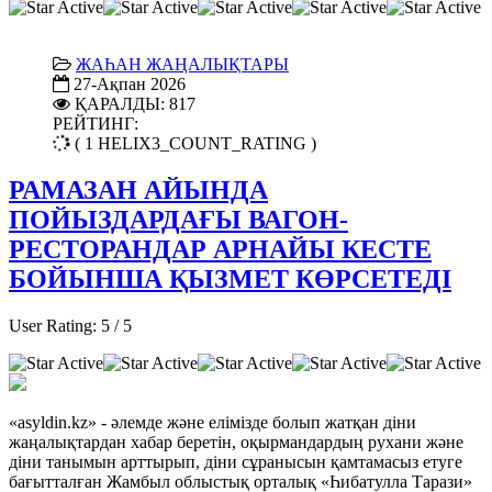
ЖАҺАН ЖАҢАЛЫҚТАРЫ
27-Ақпан 2026
ҚАРАЛДЫ: 817
РЕЙТИНГ:
( 1 HELIX3_COUNT_RATING )
РАМАЗАН АЙЫНДА
ПОЙЫЗДАРДАҒЫ ВАГОН-
РЕСТОРАНДАР АРНАЙЫ КЕСТЕ
БОЙЫНША ҚЫЗМЕТ КӨРСЕТЕДІ
User Rating:
5
/
5
«asyldin.kz» - әлемде және елімізде болып жатқан діни
жаңалықтардан хабар беретін, оқырмандардың рухани және
діни танымын арттырып, діни сұранысын қамтамасыз етуге
бағытталған Жамбыл облыстық орталық «Һибатулла Тарази»