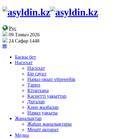
Рус
09 Тамыз 2026
24 Сафар 1448
Басқы бет
Насихат
Насихат
Бір сауал
Намаз оқып үйренейік
Тарих
Кітапхана
Касиетті уақыттар
Дұғалар
Көне жазбалар
Намаз уақыты
Жаңалықтар
Жаһан жаңалықтары
Мешіт ақпарат
Медиа