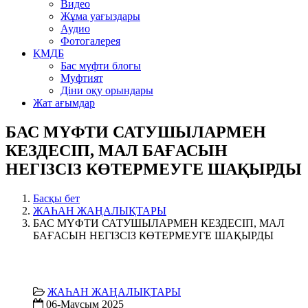
Видео
Жұма уағыздары
Аудио
Фотогалерея
ҚМДБ
Бас мүфти блогы
Муфтият
Діни оқу орындары
Жат ағымдар
БАС МҮФТИ САТУШЫЛАРМЕН
КЕЗДЕСІП, МАЛ БАҒАСЫН
НЕГІЗСІЗ КӨТЕРМЕУГЕ ШАҚЫРДЫ
Басқы бет
ЖАҺАН ЖАҢАЛЫҚТАРЫ
БАС МҮФТИ САТУШЫЛАРМЕН КЕЗДЕСІП, МАЛ
БАҒАСЫН НЕГІЗСІЗ КӨТЕРМЕУГЕ ШАҚЫРДЫ
ЖАҺАН ЖАҢАЛЫҚТАРЫ
06-Маусым 2025