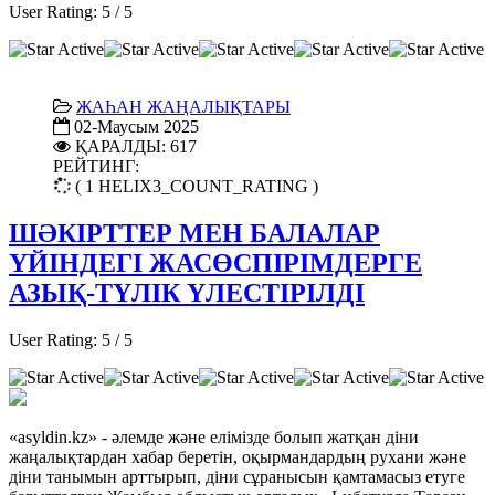
User Rating:
5
/
5
ЖАҺАН ЖАҢАЛЫҚТАРЫ
02-Маусым 2025
ҚАРАЛДЫ: 617
РЕЙТИНГ:
( 1 HELIX3_COUNT_RATING )
ШӘКІРТТЕР МЕН БАЛАЛАР
ҮЙІНДЕГІ ЖАСӨСПІРІМДЕРГЕ
АЗЫҚ-ТҮЛІК ҮЛЕСТІРІЛДІ
User Rating:
5
/
5
«asyldin.kz» - әлемде және елімізде болып жатқан діни
жаңалықтардан хабар беретін, оқырмандардың рухани және
діни танымын арттырып, діни сұранысын қамтамасыз етуге