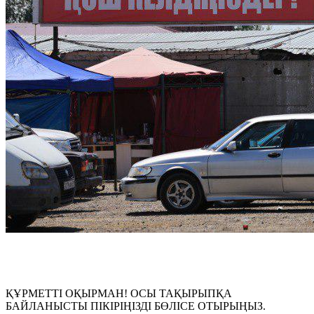
ҚҰРМЕТТІ ОҚЫРМАН! ОСЫ ТАҚЫРЫПҚА
БАЙЛАНЫСТЫ ПІКІРІҢІЗДІ БӨЛІСЕ ОТЫРЫҢЫЗ.