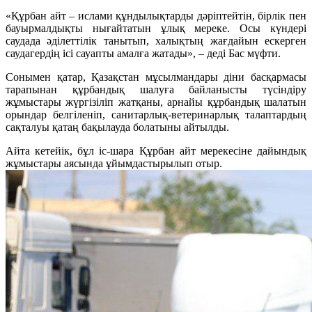
«Құрбан айт – ислами құндылықтарды дәріптейтін, бірлік пен
бауырмалдықты нығайтатын ұлық мереке. Осы күндері
саудада әділеттілік танытып, халықтың жағдайын ескерген
саудагердің ісі сауапты амалға жатады», – деді Бас мүфти.
Сонымен қатар, Қазақстан мұсылмандары діни басқармасы
тарапынан құрбандық шалуға байланысты түсіндіру
жұмыстары жүргізіліп жатқаны, арнайы құрбандық шалатын
орындар белгіленіп, санитарлық-ветеринарлық талаптардың
сақталуы қатаң бақылауда болатыны айтылды.
Айта кетейік, бұл іс-шара Құрбан айт мерекесіне дайындық
жұмыстары аясында ұйымдастырылып отыр.