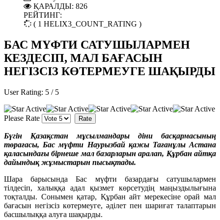
ҚАРАЛДЫ: 826
РЕЙТИНГ:
( 1 HELIX3_COUNT_RATING )
БАС МҮФТИ САТУШЫЛАРМЕН
КЕЗДЕСІП, МАЛ БАҒАСЫН
НЕГІЗСІЗ КӨТЕРМЕУГЕ ШАҚЫРДЫ
User Rating:
5
/
5
Please Rate
Бүгін Қазақстан мұсылмандары діни басқармасының
төрағасы, Бас мүфти Наурызбай қажы Тағанұлы Астана
қаласындағы бірнеше мал базарларын аралап, Құрбан айтқа
дайындық жұмыстарын пысықтады.
Шара барысында Бас мүфти базардағы сатушылармен
тілдесіп, халыққа адал қызмет көрсетудің маңыздылығына
тоқталды. Сонымен қатар, Құрбан айт мерекесіне орай мал
бағасын негізсіз көтермеуге, әділет пен шариғат талаптарын
басшылыққа алуға шақырды.