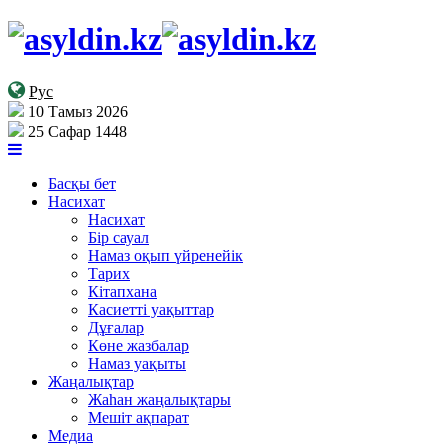
Рус
10 Тамыз 2026
25 Сафар 1448
Басқы бет
Насихат
Насихат
Бір сауал
Намаз оқып үйренейік
Тарих
Кітапхана
Касиетті уақыттар
Дұғалар
Көне жазбалар
Намаз уақыты
Жаңалықтар
Жаһан жаңалықтары
Мешіт ақпарат
Медиа