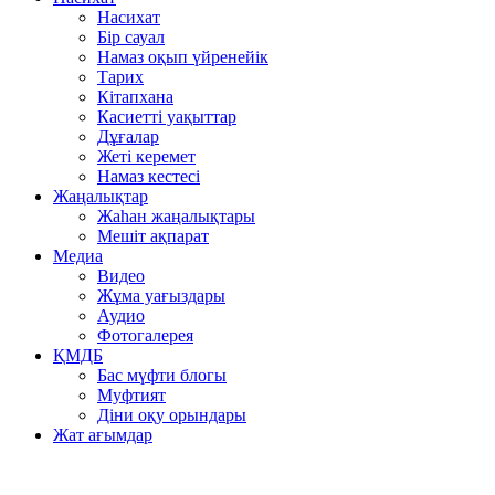
Насихат
Бір сауал
Намаз оқып үйренейік
Тарих
Кітапхана
Касиетті уақыттар
Дұғалар
Жеті керемет
Намаз кестесі
Жаңалықтар
Жаһан жаңалықтары
Мешіт ақпарат
Медиа
Видео
Жұма уағыздары
Аудио
Фотогалерея
ҚМДБ
Бас мүфти блогы
Муфтият
Діни оқу орындары
Жат ағымдар