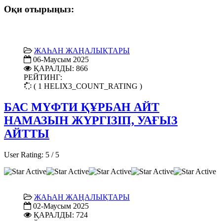
Оқи отырыңыз:
ЖАҺАН ЖАҢАЛЫҚТАРЫ
06-Маусым 2025
ҚАРАЛДЫ: 866
РЕЙТИНГ:
( 1 HELIX3_COUNT_RATING )
БАС МҮФТИ ҚҰРБАН АЙТ
НАМАЗЫН ЖҮРГІЗІП, УАҒЫЗ
АЙТТЫ
User Rating:
5
/
5
ЖАҺАН ЖАҢАЛЫҚТАРЫ
02-Маусым 2025
ҚАРАЛДЫ: 724