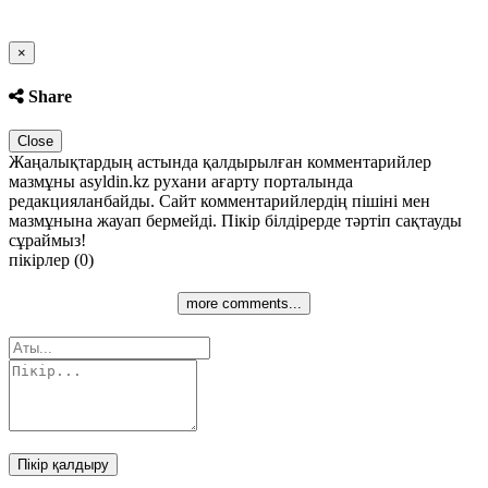
Close
×
Share
Close
Жаңалықтардың астында қалдырылған комментарийлер
мазмұны asyldin.kz рухани ағарту порталында
редакцияланбайды. Сайт комментарийлердің пішіні мен
мазмұнына жауап бермейді. Пікір білдірерде тәртіп сақтауды
сұраймыз!
пікірлер (0)
more comments...
Пікір қалдыру