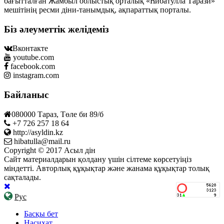
бағытталған Жамбыл облыстық орталық «Һибатулла Тарази»
мешітінің ресми діни-танымдық, ақпараттық порталы.
Біз әлеуметтік желідеміз
Вконтакте
youtube.com
facebook.com
instagram.com
Байланыс
080000 Тараз, Төле би 89/б
+7 726 257 18 64
http://asyldin.kz
hibatulla@mail.ru
Copyright © 2017 Асыл дін
Сайт материалдарын қолдану үшін сілтеме көрсетуіңіз
міндетті. Авторлық құқықтар және жанама құқықтар толық
сақталады.
Рус
Басқы бет
Насихат