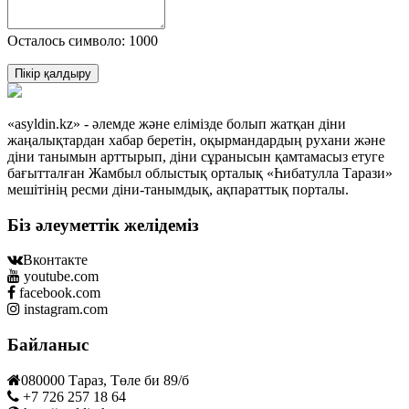
Осталось символо: 1000
Пікір қалдыру
«asyldin.kz» - әлемде және елімізде болып жатқан діни
жаңалықтардан хабар беретін, оқырмандардың рухани және
діни танымын арттырып, діни сұранысын қамтамасыз етуге
бағытталған Жамбыл облыстық орталық «Һибатулла Тарази»
мешітінің ресми діни-танымдық, ақпараттық порталы.
Біз әлеуметтік желідеміз
Вконтакте
youtube.com
facebook.com
instagram.com
Байланыс
080000 Тараз, Төле би 89/б
+7 726 257 18 64