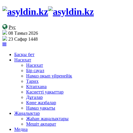
Рус
08 Тамыз 2026
23 Сафар 1448
Басқы бет
Насихат
Насихат
Бір сауал
Намаз оқып үйренейік
Тарих
Кітапхана
Касиетті уақыттар
Дұғалар
Көне жазбалар
Намаз уақыты
Жаңалықтар
Жаһан жаңалықтары
Мешіт ақпарат
Медиа