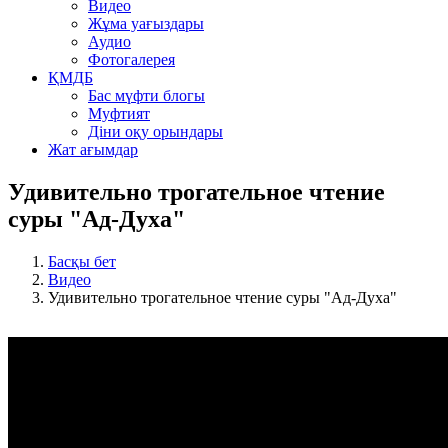
Видео
Жұма уағыздары
Аудио
Фотогалерея
ҚМДБ
Бас мүфти блогы
Муфтият
Діни оқу орындары
Жат ағымдар
Удивительно трогательное чтение
суры "Ад-Духа"
Басқы бет
Видео
Удивительно трогательное чтение суры "Ад-Духа"