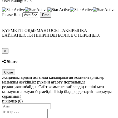
User Rating:
5
/
5
Please Rate
ҚҰРМЕТТІ ОҚЫРМАН! ОСЫ ТАҚЫРЫПҚА
БАЙЛАНЫСТЫ ПІКІРІҢІЗДІ БӨЛІСЕ ОТЫРЫҢЫЗ.
Close
×
Share
Close
Жаңалықтардың астында қалдырылған комментарийлер
мазмұны asyldin.kz рухани ағарту порталында
редакцияланбайды. Сайт комментарийлердің пішіні мен
мазмұнына жауап бермейді. Пікір білдірерде тәртіп сақтауды
сұраймыз!
пікірлер (0)