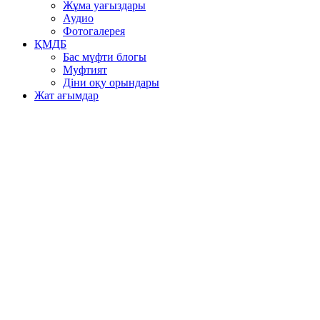
Жұма уағыздары
Аудио
Фотогалерея
ҚМДБ
Бас мүфти блогы
Муфтият
Діни оқу орындары
Жат ағымдар