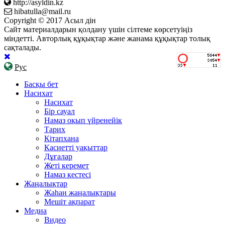
http://asyldin.kz
hibatulla@mail.ru
Copyright © 2017 Асыл дін
Сайт материалдарын қолдану үшін сілтеме көрсетуіңіз
міндетті. Авторлық құқықтар және жанама құқықтар толық
сақталады.
Рус
Басқы бет
Насихат
Насихат
Бір сауал
Намаз оқып үйренейік
Тарих
Кітапхана
Касиетті уақыттар
Дұғалар
Жеті керемет
Намаз кестесі
Жаңалықтар
Жаһан жаңалықтары
Мешіт ақпарат
Медиа
Видео