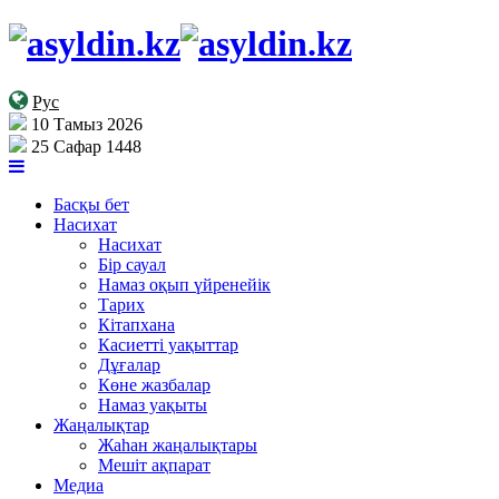
Рус
10 Тамыз 2026
25 Сафар 1448
Басқы бет
Насихат
Насихат
Бір сауал
Намаз оқып үйренейік
Тарих
Кітапхана
Касиетті уақыттар
Дұғалар
Көне жазбалар
Намаз уақыты
Жаңалықтар
Жаһан жаңалықтары
Мешіт ақпарат
Медиа