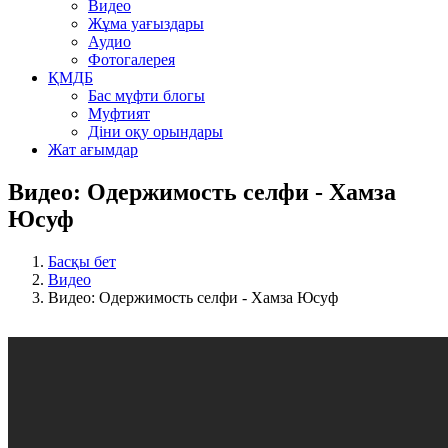
Видео
Жұма уағыздары
Аудио
Фотогалерея
ҚМДБ
Бас мүфти блогы
Муфтият
Діни оқу орындары
Жат ағымдар
Видео: Одержимость селфи - Хамза
Юсуф
Басқы бет
Видео
Видео: Одержимость селфи - Хамза Юсуф