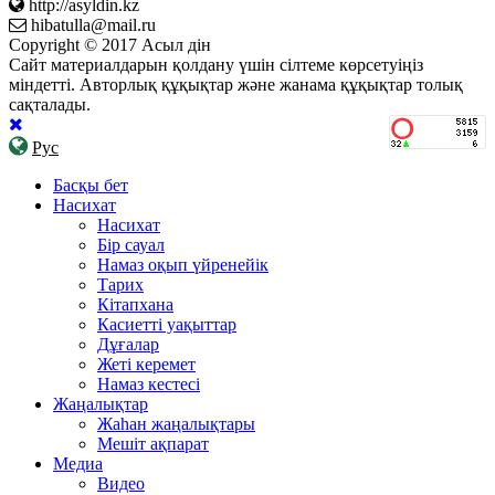
http://asyldin.kz
hibatulla@mail.ru
Copyright © 2017 Асыл дін
Сайт материалдарын қолдану үшін сілтеме көрсетуіңіз
міндетті. Авторлық құқықтар және жанама құқықтар толық
сақталады.
Рус
Басқы бет
Насихат
Насихат
Бір сауал
Намаз оқып үйренейік
Тарих
Кітапхана
Касиетті уақыттар
Дұғалар
Жеті керемет
Намаз кестесі
Жаңалықтар
Жаһан жаңалықтары
Мешіт ақпарат
Медиа
Видео