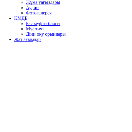
Жұма уағыздары
Аудио
Фотогалерея
ҚМДБ
Бас мүфти блогы
Муфтият
Діни оқу орындары
Жат ағымдар