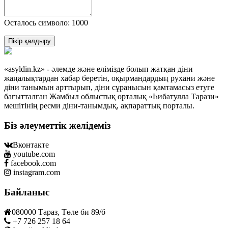
Осталось символо: 1000
Пікір қалдыру
«asyldin.kz» - әлемде және елімізде болып жатқан діни
жаңалықтардан хабар беретін, оқырмандардың рухани және
діни танымын арттырып, діни сұранысын қамтамасыз етуге
бағытталған Жамбыл облыстық орталық «Һибатулла Тарази»
мешітінің ресми діни-танымдық, ақпараттық порталы.
Біз әлеуметтік желідеміз
Вконтакте
youtube.com
facebook.com
instagram.com
Байланыс
080000 Тараз, Төле би 89/б
+7 726 257 18 64