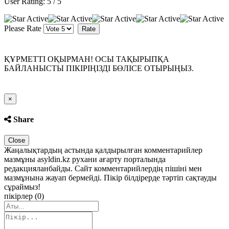
User Rating:
5
/
5
Please Rate
ҚҰРМЕТТІ ОҚЫРМАН! ОСЫ ТАҚЫРЫПҚА
БАЙЛАНЫСТЫ ПІКІРІҢІЗДІ БӨЛІСЕ ОТЫРЫҢЫЗ.
Close
×
Share
Close
Жаңалықтардың астында қалдырылған комментарийлер
мазмұны asyldin.kz рухани ағарту порталында
редакцияланбайды. Сайт комментарийлердің пішіні мен
мазмұнына жауап бермейді. Пікір білдірерде тәртіп сақтауды
сұраймыз!
пікірлер (0)