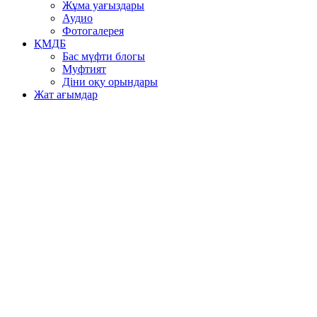
Жұма уағыздары
Аудио
Фотогалерея
ҚМДБ
Бас мүфти блогы
Муфтият
Діни оқу орындары
Жат ағымдар