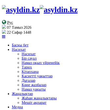
Рус
07 Тамыз 2026
22 Сафар 1448
Басқы бет
Насихат
Насихат
Бір сауал
Намаз оқып үйренейік
Тарих
Кітапхана
Касиетті уақыттар
Дұғалар
Көне жазбалар
Намаз уақыты
Жаңалықтар
Жаһан жаңалықтары
Мешіт ақпарат
Медиа