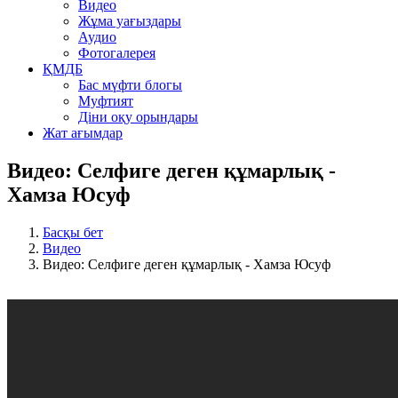
Видео
Жұма уағыздары
Аудио
Фотогалерея
ҚМДБ
Бас мүфти блогы
Муфтият
Діни оқу орындары
Жат ағымдар
Видео: Селфиге деген құмарлық -
Хамза Юсуф
Басқы бет
Видео
Видео: Селфиге деген құмарлық - Хамза Юсуф