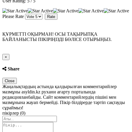
User Rating:
5
/
5
Please Rate
ҚҰРМЕТТІ ОҚЫРМАН! ОСЫ ТАҚЫРЫПҚА
БАЙЛАНЫСТЫ ПІКІРІҢІЗДІ БӨЛІСЕ ОТЫРЫҢЫЗ.
Close
×
Share
Close
Жаңалықтардың астында қалдырылған комментарийлер
мазмұны asyldin.kz рухани ағарту порталында
редакцияланбайды. Сайт комментарийлердің пішіні мен
мазмұнына жауап бермейді. Пікір білдірерде тәртіп сақтауды
сұраймыз!
пікірлер (0)