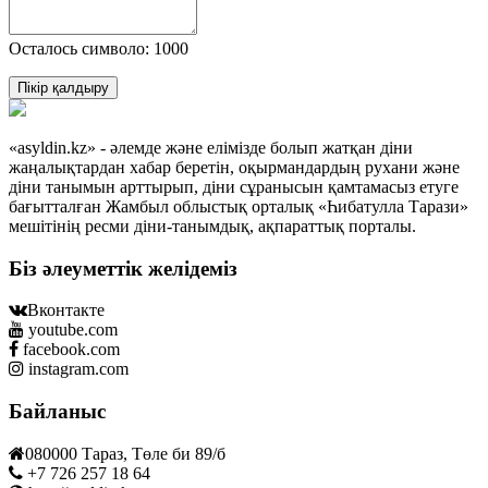
Осталось символо: 1000
Пікір қалдыру
«asyldin.kz» - әлемде және елімізде болып жатқан діни
жаңалықтардан хабар беретін, оқырмандардың рухани және
діни танымын арттырып, діни сұранысын қамтамасыз етуге
бағытталған Жамбыл облыстық орталық «Һибатулла Тарази»
мешітінің ресми діни-танымдық, ақпараттық порталы.
Біз әлеуметтік желідеміз
Вконтакте
youtube.com
facebook.com
instagram.com
Байланыс
080000 Тараз, Төле би 89/б
+7 726 257 18 64