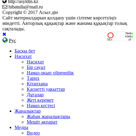
http://asyldin.kz
hibatulla@mail.ru
Copyright © 2017 Асыл дін
Сайт материалдарын қолдану үшін сілтеме көрсетуіңіз
міндетті. Авторлық құқықтар және жанама құқықтар толық
сақталады.
Рус
Басқы бет
Насихат
Насихат
Бір сауал
Намаз оқып үйренейік
Тарих
Кітапхана
Касиетті уақыттар
Дұғалар
Жеті керемет
Намаз кестесі
Жаңалықтар
Жаһан жаңалықтары
Мешіт ақпарат
Медиа
Видео