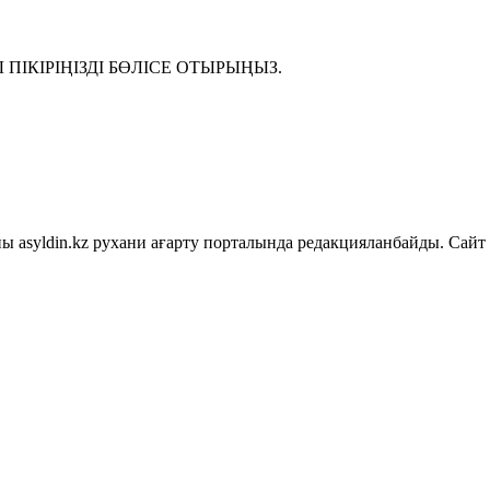
ІКІРІҢІЗДІ БӨЛІСЕ ОТЫРЫҢЫЗ.
asyldin.kz рухани ағарту порталында редакцияланбайды. Сайт 