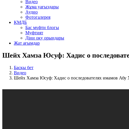
Видео
Жұма уағыздары
Аудио
Фотогалерея
ҚМДБ
Бас мүфти блогы
Муфтият
Діни оқу орындары
Жат ағымдар
Шейх Хамза Юсуф: Хадис о последоват
Басқы бет
Видео
Шейх Хамза Юсуф: Хадис о последователях имамов Абу