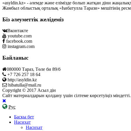
«asyldin.kz» - әлемде және елімізде болып жатқан діни жаңал
Жамбыл облыстық орталық «Һибатулла Тарази» мешітінің ресм
Біз әлеуметтік желідеміз
Вконтакте
youtube.com
facebook.com
instagram.com
Байланыс
080000 Тараз, Төле би 89/б
+7 726 257 18 64
http://asyldin.kz
hibatulla@mail.ru
Copyright © 2017 Асыл дін
Сайт материалдарын қолдану үшін сілтеме көрсетуіңіз міндетт
Рус
Басқы бет
Насихат
Насихат