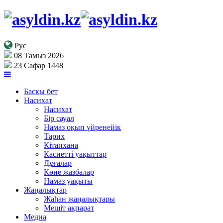
Рус
08 Тамыз 2026
23 Сафар 1448
Басқы бет
Насихат
Насихат
Бір сауал
Намаз оқып үйренейік
Тарих
Кітапхана
Касиетті уақыттар
Дұғалар
Көне жазбалар
Намаз уақыты
Жаңалықтар
Жаһан жаңалықтары
Мешіт ақпарат
Медиа