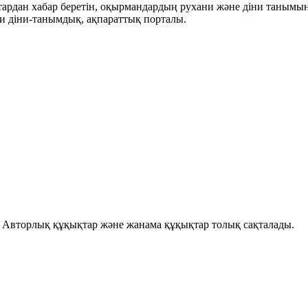
ықтардан хабар беретін, оқырмандардың рухани және діни танымы
и діни-танымдық, ақпараттық порталы.
і. Авторлық құқықтар және жанама құқықтар толық сақталады.