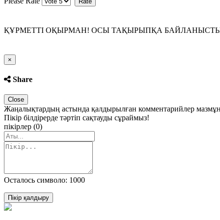
Please Rate
ҚҰРМЕТТІ ОҚЫРМАН! ОСЫ ТАҚЫРЫПҚА БАЙЛАНЫСТЫ П
Close
×
Share
Close
Жаңалықтардың астында қалдырылған комментарийлер мазмұны 
Пікір білдірерде тәртіп сақтауды сұраймыз!
пікірлер (0)
Осталось символо: 1000
Пікір қалдыру