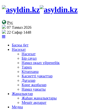
Рус
07 Тамыз 2026
22 Сафар 1448
Басқы бет
Насихат
Насихат
Бір сауал
Намаз оқып үйренейік
Тарих
Кітапхана
Касиетті уақыттар
Дұғалар
Көне жазбалар
Намаз уақыты
Жаңалықтар
Жаһан жаңалықтары
Мешіт ақпарат
Медиа