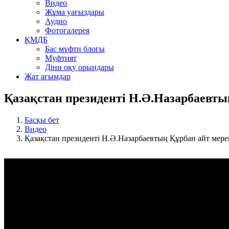
Видео
Жұма уағыздары
Аудио
Фотогалерея
ҚМДБ
Бас мүфти блогы
Муфтият
Діни оқу орындары
Жат ағымдар
Қазақстан президенті Н.Ә.Назарбаевты
Басқы бет
Видео
Қазақстан президенті Н.Ә.Назарбаевтың Құрбан айт мере