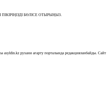
ІКІРІҢІЗДІ БӨЛІСЕ ОТЫРЫҢЫЗ.
asyldin.kz рухани ағарту порталында редакцияланбайды. Сайт 