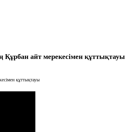
ң Құрбан айт мерекесімен құттықтауы
кесімен құттықтауы