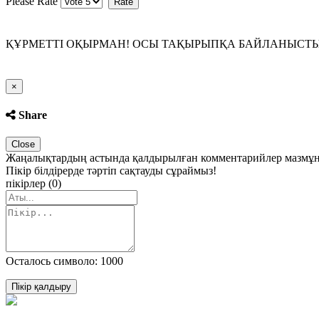
Please Rate
ҚҰРМЕТТІ ОҚЫРМАН! ОСЫ ТАҚЫРЫПҚА БАЙЛАНЫСТЫ П
Close
×
Share
Close
Жаңалықтардың астында қалдырылған комментарийлер мазмұны 
Пікір білдірерде тәртіп сақтауды сұраймыз!
пікірлер (0)
Осталось символо: 1000
Пікір қалдыру