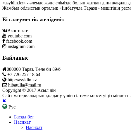
«asyldin.kz» - әлемде және елімізде болып жатқан діни жаңал
Жамбыл облыстық орталық «Һибатулла Тарази» мешітінің ресм
Біз әлеуметтік желідеміз
Вконтакте
youtube.com
facebook.com
instagram.com
Байланыс
080000 Тараз, Төле би 89/б
+7 726 257 18 64
http://asyldin.kz
hibatulla@mail.ru
Copyright © 2017 Асыл дін
Сайт материалдарын қолдану үшін сілтеме көрсетуіңіз міндетт
Рус
Басқы бет
Насихат
Насихат