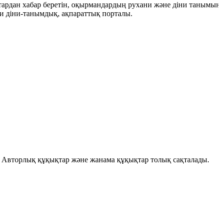
ықтардан хабар беретін, оқырмандардың рухани және діни танымы
и діни-танымдық, ақпараттық порталы.
і. Авторлық құқықтар және жанама құқықтар толық сақталады.