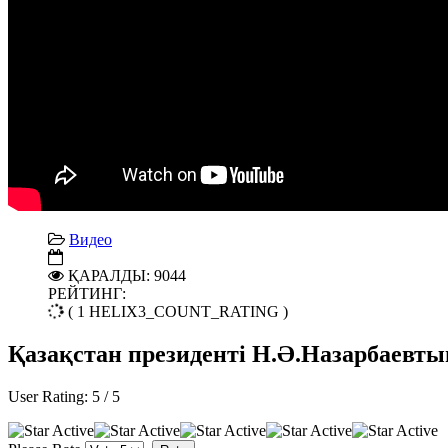
Видео
ҚАРАЛДЫ: 9044
РЕЙТИНГ:
( 1 HELIX3_COUNT_RATING )
Қазақстан президенті Н.Ә.Назарбаевты
User Rating:
5
/
5