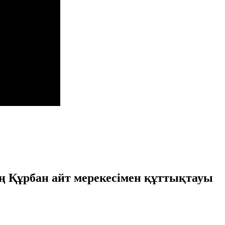
ң Құрбан айт мерекесімен құттықтауы