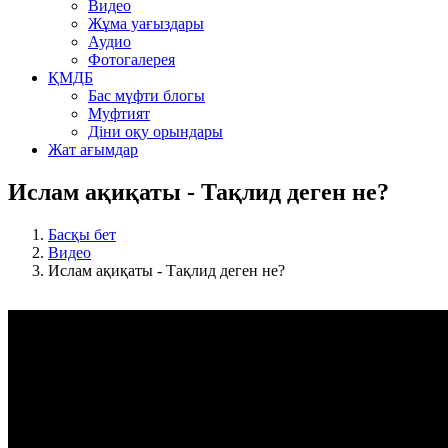
Видео
Жұма уағыздары
Аудио
Фотогалерея
ҚМДБ
Бас мүфти блогы
Муфтият
Діни оқу орындары
Жат ағымдар
Ислам ақиқаты - Тақлид деген не?
Басқы бет
Видео
Ислам ақиқаты - Тақлид деген не?