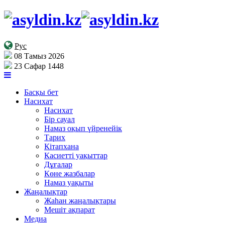
Рус
08 Тамыз 2026
23 Сафар 1448
Басқы бет
Насихат
Насихат
Бір сауал
Намаз оқып үйренейік
Тарих
Кітапхана
Касиетті уақыттар
Дұғалар
Көне жазбалар
Намаз уақыты
Жаңалықтар
Жаһан жаңалықтары
Мешіт ақпарат
Медиа