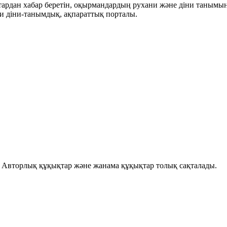
ықтардан хабар беретін, оқырмандардың рухани және діни танымы
и діни-танымдық, ақпараттық порталы.
і. Авторлық құқықтар және жанама құқықтар толық сақталады.