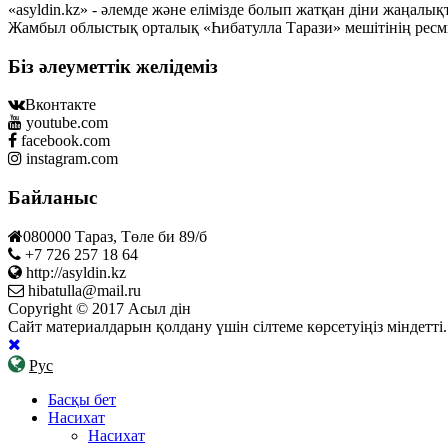
«asyldin.kz» - әлемде және елімізде болып жатқан діни жаңал
Жамбыл облыстық орталық «Һибатулла Тарази» мешітінің ресм
Біз әлеуметтік желідеміз
Вконтакте
youtube.com
facebook.com
instagram.com
Байланыс
080000 Тараз, Төле би 89/б
+7 726 257 18 64
http://asyldin.kz
hibatulla@mail.ru
Copyright © 2017 Асыл дін
Сайт материалдарын қолдану үшін сілтеме көрсетуіңіз міндетт
Рус
Басқы бет
Насихат
Насихат