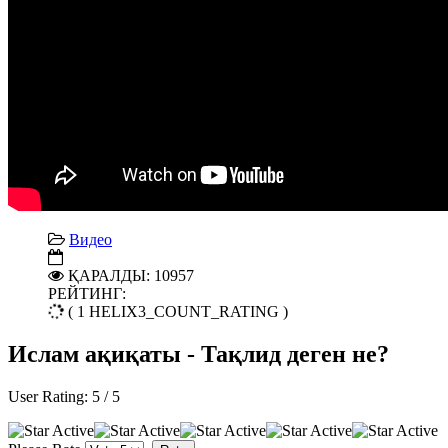
Видео
ҚАРАЛДЫ: 10957
РЕЙТИНГ:
( 1 HELIX3_COUNT_RATING )
Ислам ақиқаты - Тақлид деген не?
User Rating:
5
/
5