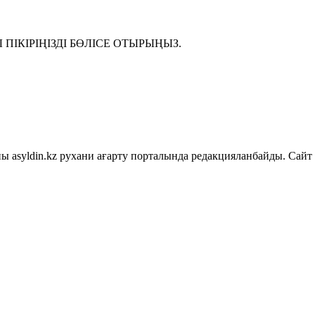
ІКІРІҢІЗДІ БӨЛІСЕ ОТЫРЫҢЫЗ.
asyldin.kz рухани ағарту порталында редакцияланбайды. Сайт 