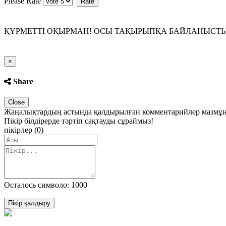
Please Rate
ҚҰРМЕТТІ ОҚЫРМАН! ОСЫ ТАҚЫРЫПҚА БАЙЛАНЫСТЫ П
Close
×
Share
Close
Жаңалықтардың астында қалдырылған комментарийлер мазмұны 
Пікір білдірерде тәртіп сақтауды сұраймыз!
пікірлер (0)
Осталось символо: 1000
Пікір қалдыру