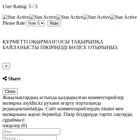
User Rating:
5
/
5
Please Rate
ҚҰРМЕТТІ ОҚЫРМАН! ОСЫ ТАҚЫРЫПҚА
БАЙЛАНЫСТЫ ПІКІРІҢІЗДІ БӨЛІСЕ ОТЫРЫҢЫЗ.
Close
×
Share
Close
Жаңалықтардың астында қалдырылған комментарийлер
мазмұны asyldin.kz рухани ағарту порталында
редакцияланбайды. Сайт комментарийлердің пішіні мен
мазмұнына жауап бермейді. Пікір білдірерде тәртіп сақтауды
сұраймыз!
пікірлер (0)