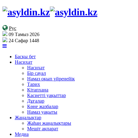
Рус
09 Тамыз 2026
24 Сафар 1448
Басқы бет
Насихат
Насихат
Бір сауал
Намаз оқып үйренейік
Тарих
Кітапхана
Касиетті уақыттар
Дұғалар
Көне жазбалар
Намаз уақыты
Жаңалықтар
Жаһан жаңалықтары
Мешіт ақпарат
Медиа