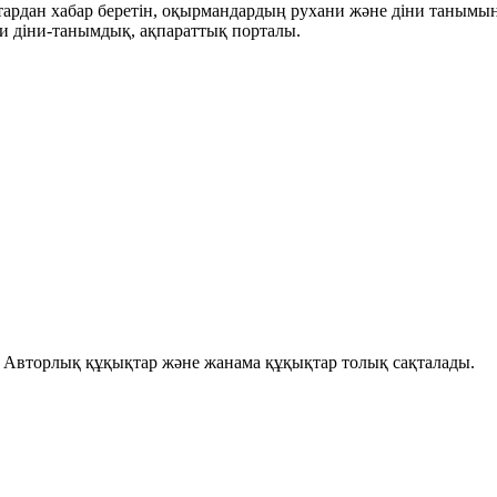
ықтардан хабар беретін, оқырмандардың рухани және діни танымы
и діни-танымдық, ақпараттық порталы.
і. Авторлық құқықтар және жанама құқықтар толық сақталады.