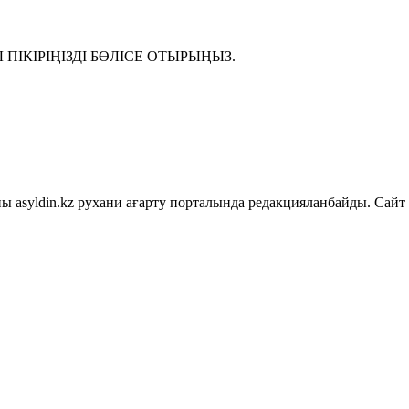
ІКІРІҢІЗДІ БӨЛІСЕ ОТЫРЫҢЫЗ.
asyldin.kz рухани ағарту порталында редакцияланбайды. Сайт 