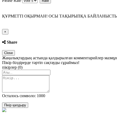
Please Rate
ҚҰРМЕТТІ ОҚЫРМАН! ОСЫ ТАҚЫРЫПҚА БАЙЛАНЫСТЫ П
Close
×
Share
Close
Жаңалықтардың астында қалдырылған комментарийлер мазмұны 
Пікір білдірерде тәртіп сақтауды сұраймыз!
пікірлер (0)
Осталось символо: 1000
Пікір қалдыру