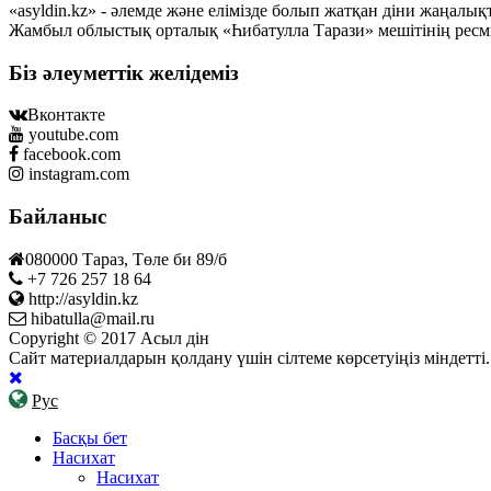
«asyldin.kz» - әлемде және елімізде болып жатқан діни жаңал
Жамбыл облыстық орталық «Һибатулла Тарази» мешітінің ресм
Біз әлеуметтік желідеміз
Вконтакте
youtube.com
facebook.com
instagram.com
Байланыс
080000 Тараз, Төле би 89/б
+7 726 257 18 64
http://asyldin.kz
hibatulla@mail.ru
Copyright © 2017 Асыл дін
Сайт материалдарын қолдану үшін сілтеме көрсетуіңіз міндетт
Рус
Басқы бет
Насихат
Насихат