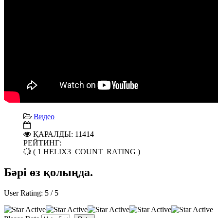
Видео
ҚАРАЛДЫ: 11414
РЕЙТИНГ:
( 1 HELIX3_COUNT_RATING )
Бәрі өз қолыңда.
User Rating:
5
/
5