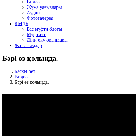
Видео
Жұма уағыздары
Аудио
Фотогалерея
ҚМДБ
Бас мүфти блогы
Муфтият
Діни оқу орындары
Жат ағымдар
Бәрі өз қолыңда.
Басқы бет
Видео
Бәрі өз қолыңда.