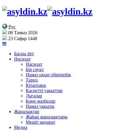
Рус
08 Тамыз 2026
23 Сафар 1448
Басқы бет
Насихат
Насихат
Бір сауал
Намаз оқып үйренейік
Тарих
Кітапхана
Касиетті уақыттар
Дұғалар
Көне жазбалар
Намаз уақыты
Жаңалықтар
Жаһан жаңалықтары
Мешіт ақпарат
Медиа