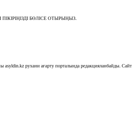
ІКІРІҢІЗДІ БӨЛІСЕ ОТЫРЫҢЫЗ.
asyldin.kz рухани ағарту порталында редакцияланбайды. Сайт 