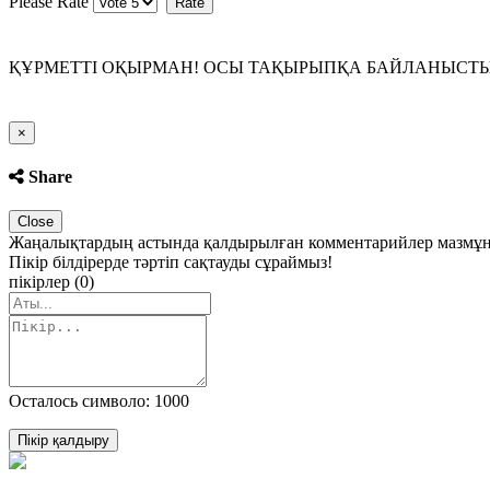
Please Rate
ҚҰРМЕТТІ ОҚЫРМАН! ОСЫ ТАҚЫРЫПҚА БАЙЛАНЫСТЫ П
Close
×
Share
Close
Жаңалықтардың астында қалдырылған комментарийлер мазмұны 
Пікір білдірерде тәртіп сақтауды сұраймыз!
пікірлер (0)
Осталось символо: 1000
Пікір қалдыру