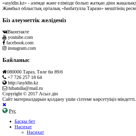
«asyldin.kz» - әлемде және елімізде болып жатқан діни жаңал
Жамбыл облыстық орталық «Һибатулла Тарази» мешітінің ресм
Біз әлеуметтік желідеміз
Вконтакте
youtube.com
facebook.com
instagram.com
Байланыс
080000 Тараз, Төле би 89/б
+7 726 257 18 64
http://asyldin.kz
hibatulla@mail.ru
Copyright © 2017 Асыл дін
Сайт материалдарын қолдану үшін сілтеме көрсетуіңіз міндетт
Рус
Басқы бет
Насихат
Насихат