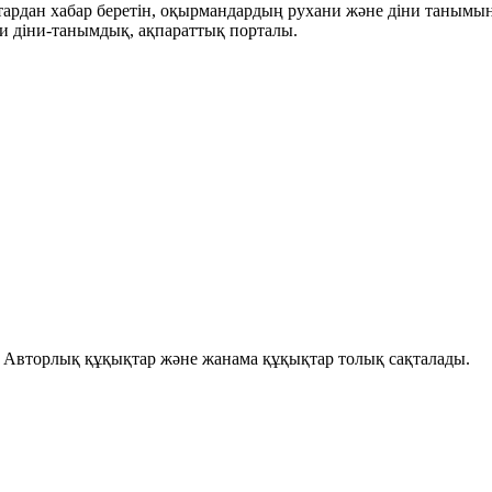
ықтардан хабар беретін, оқырмандардың рухани және діни танымы
и діни-танымдық, ақпараттық порталы.
і. Авторлық құқықтар және жанама құқықтар толық сақталады.