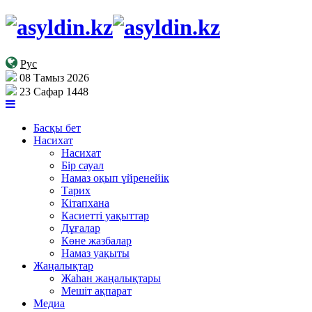
Рус
08 Тамыз 2026
23 Сафар 1448
Басқы бет
Насихат
Насихат
Бір сауал
Намаз оқып үйренейік
Тарих
Кітапхана
Касиетті уақыттар
Дұғалар
Көне жазбалар
Намаз уақыты
Жаңалықтар
Жаһан жаңалықтары
Мешіт ақпарат
Медиа