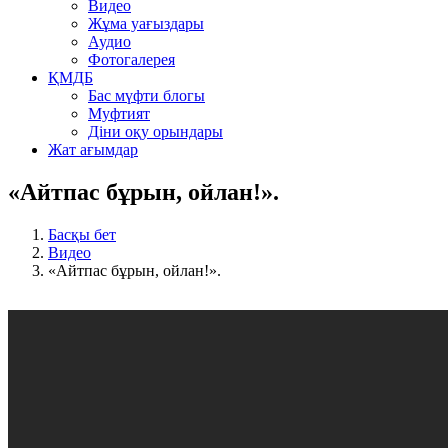
Видео
Жұма уағыздары
Аудио
Фотогалерея
ҚМДБ
Бас мүфти блогы
Муфтият
Діни оқу орындары
Жат ағымдар
«Айтпас бұрын, ойлан!».
Басқы бет
Видео
«Айтпас бұрын, ойлан!».