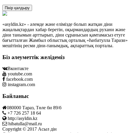
Пікір қалдыру
«asyldin.kz» - әлемде және елімізде болып жатқан діни
жаңалықтардан хабар беретін, оқырмандардың рухани және
діни танымын арттырып, діни сұранысын қамтамасыз етуге
бағытталған Жамбыл облыстық орталық «Һибатулла Тарази»
мешітінің ресми діни-танымдық, ақпараттық порталы.
Біз әлеуметтік желідеміз
Вконтакте
youtube.com
facebook.com
instagram.com
Байланыс
080000 Тараз, Төле би 89/б
+7 726 257 18 64
http://asyldin.kz
hibatulla@mail.ru
Copyright © 2017 Асыл дін