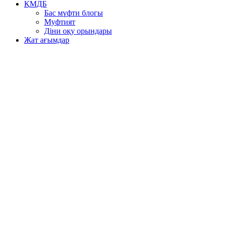
ҚМДБ
Бас мүфти блогы
Муфтият
Діни оқу орындары
Жат ағымдар