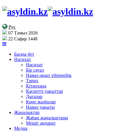
Рус
07 Тамыз 2026
22 Сафар 1448
Басқы бет
Насихат
Насихат
Бір сауал
Намаз оқып үйренейік
Тарих
Кітапхана
Касиетті уақыттар
Дұғалар
Көне жазбалар
Намаз уақыты
Жаңалықтар
Жаһан жаңалықтары
Мешіт ақпарат
Медиа