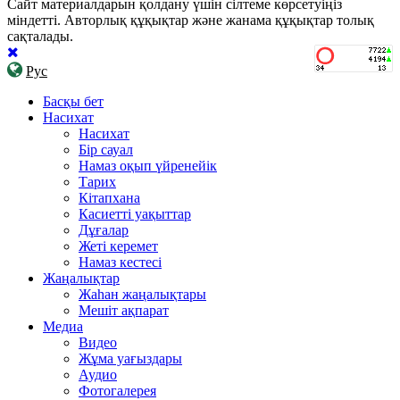
Сайт материалдарын қолдану үшін сілтеме көрсетуіңіз
міндетті. Авторлық құқықтар және жанама құқықтар толық
сақталады.
Рус
Басқы бет
Насихат
Насихат
Бір сауал
Намаз оқып үйренейік
Тарих
Кітапхана
Касиетті уақыттар
Дұғалар
Жеті керемет
Намаз кестесі
Жаңалықтар
Жаһан жаңалықтары
Мешіт ақпарат
Медиа
Видео
Жұма уағыздары
Аудио
Фотогалерея