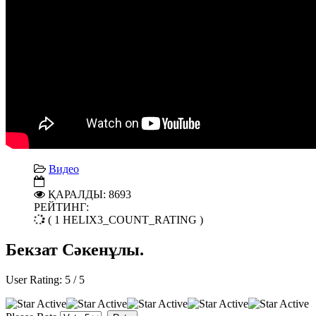
Видео
ҚАРАЛДЫ: 8693
РЕЙТИНГ:
( 1 HELIX3_COUNT_RATING )
Бекзат Сәкенұлы.
User Rating:
5
/
5