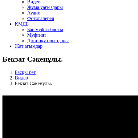
Видео
Жұма уағыздары
Аудио
Фотогалерея
ҚМДБ
Бас мүфти блогы
Муфтият
Діни оқу орындары
Жат ағымдар
Бекзат Сәкенұлы.
Басқы бет
Видео
Бекзат Сәкенұлы.