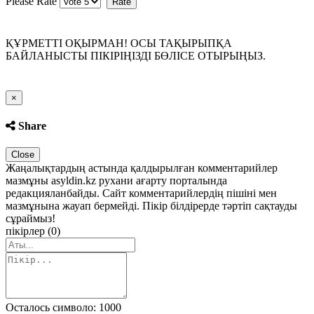
Please Rate
ҚҰРМЕТТІ ОҚЫРМАН! ОСЫ ТАҚЫРЫПҚА
БАЙЛАНЫСТЫ ПІКІРІҢІЗДІ БӨЛІСЕ ОТЫРЫҢЫЗ.
Close
×
Share
Close
Жаңалықтардың астында қалдырылған комментарийлер
мазмұны asyldin.kz рухани ағарту порталында
редакцияланбайды. Сайт комментарийлердің пішіні мен
мазмұнына жауап бермейді. Пікір білдірерде тәртіп сақтауды
сұраймыз!
пікірлер (0)
Осталось символо: 1000