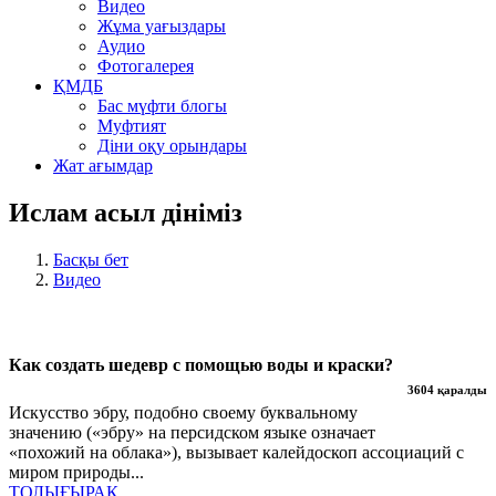
Видео
Жұма уағыздары
Аудио
Фотогалерея
ҚМДБ
Бас мүфти блогы
Муфтият
Діни оқу орындары
Жат ағымдар
Ислам асыл дініміз
Басқы бет
Видео
Как создать шедевр с помощью воды и краски?
3604 қаралды
Искусство эбру, подобно своему буквальному
значению («эбру» на персидском языке означает
«похожий на облака»), вызывает калейдоскоп ассоциаций с
миром природы...
ТОЛЫҒЫРАҚ