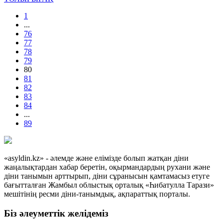
1
...
76
77
78
79
80
81
82
83
84
...
89
«asyldin.kz» - әлемде және елімізде болып жатқан діни
жаңалықтардан хабар беретін, оқырмандардың рухани және
діни танымын арттырып, діни сұранысын қамтамасыз етуге
бағытталған Жамбыл облыстық орталық «Һибатулла Тарази»
мешітінің ресми діни-танымдық, ақпараттық порталы.
Біз әлеуметтік желідеміз