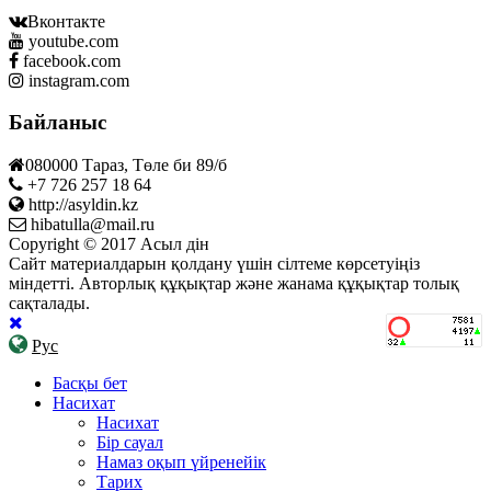
Вконтакте
youtube.com
facebook.com
instagram.com
Байланыс
080000 Тараз, Төле би 89/б
+7 726 257 18 64
http://asyldin.kz
hibatulla@mail.ru
Copyright © 2017 Асыл дін
Сайт материалдарын қолдану үшін сілтеме көрсетуіңіз
міндетті. Авторлық құқықтар және жанама құқықтар толық
сақталады.
Рус
Басқы бет
Насихат
Насихат
Бір сауал
Намаз оқып үйренейік
Тарих