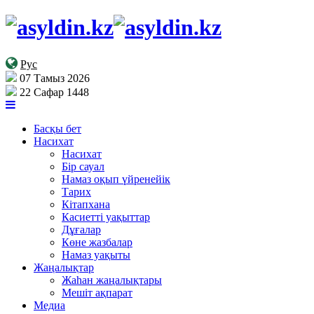
Рус
07 Тамыз 2026
22 Сафар 1448
Басқы бет
Насихат
Насихат
Бір сауал
Намаз оқып үйренейік
Тарих
Кітапхана
Касиетті уақыттар
Дұғалар
Көне жазбалар
Намаз уақыты
Жаңалықтар
Жаһан жаңалықтары
Мешіт ақпарат
Медиа