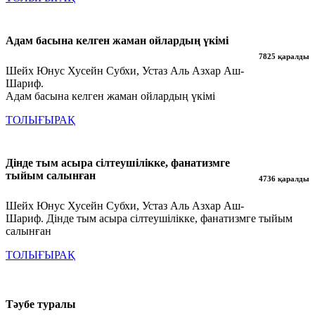
Адам басына келген жаман ойлардың үкімі
7825 қаралды
Шейх Юнус Хусейн Субхи, Устаз Аль Азхар Аш-
Шариф.
Адам басына келген жаман ойлардың үкімі
ТОЛЫҒЫРАҚ
Дінде тым асыра сілтеушілікке, фанатизмге
тыйым салынған
4736 қаралды
Шейх Юнус Хусейн Субхи, Устаз Аль Азхар Аш-
Шариф. Дінде тым асыра сілтеушілікке, фанатизмге тыйым
салынған
ТОЛЫҒЫРАҚ
Тәубе туралы