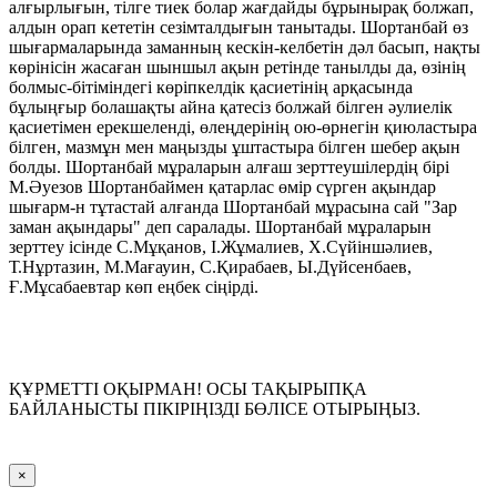
алғырлығын, тілге тиек болар жағдайды бұрынырақ болжап,
алдын орап кететін сезімталдығын танытады. Шортанбай өз
шығармаларында заманның кескін-келбетін дәл басып, нақты
көрінісін жасаған шыншыл ақын ретінде танылды да, өзінің
болмыс-бітіміндегі көріпкелдік қасиетінің арқасында
бұлыңғыр болашақты айна қатесіз болжай білген әулиелік
қасиетімен ерекшеленді, өлеңдерінің ою-өрнегін қиюластыра
білген, мазмұн мен маңызды ұштастыра білген шебер ақын
болды. Шортанбай мұраларын алғаш зерттеушілердің бірі
М.Әуезов Шортанбаймен қатарлас өмір сүрген ақындар
шығарм-н тұтастай алғанда Шортанбай мұрасына сай "Зар
заман ақындары" деп саралады. Шортанбай мұраларын
зерттеу ісінде С.Мұқанов, І.Жұмалиев, Х.Сүйіншәлиев,
Т.Нұртазин, М.Мағауин, С.Қирабаев, Ы.Дүйсенбаев,
Ғ.Мұсабаевтар көп еңбек сіңірді.
ҚҰРМЕТТІ ОҚЫРМАН! ОСЫ ТАҚЫРЫПҚА
БАЙЛАНЫСТЫ ПІКІРІҢІЗДІ БӨЛІСЕ ОТЫРЫҢЫЗ.
Close
×