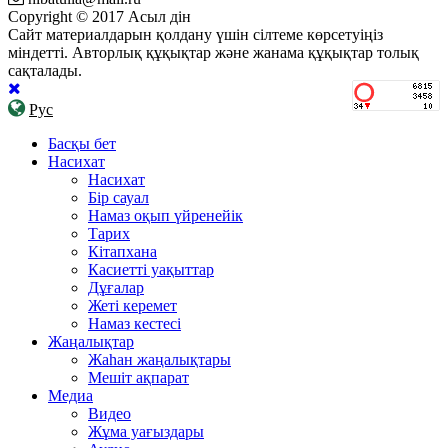
Copyright © 2017 Асыл дін
Сайт материалдарын қолдану үшін сілтеме көрсетуіңіз
міндетті. Авторлық құқықтар және жанама құқықтар толық
сақталады.
Рус
Басқы бет
Насихат
Насихат
Бір сауал
Намаз оқып үйренейік
Тарих
Кітапхана
Касиетті уақыттар
Дұғалар
Жеті керемет
Намаз кестесі
Жаңалықтар
Жаһан жаңалықтары
Мешіт ақпарат
Медиа
Видео
Жұма уағыздары