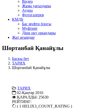
Видео
Жұма уағыздары
Аудио
Фотогалерея
ҚМДБ
Бас мүфти блогы
Муфтият
Діни оқу орындары
Жат ағымдар
Шортанбай Қанайұлы
Басқы бет
ТАРИХ
Шортанбай Қанайұлы
ТАРИХ
02-Қаңтар 2016
ҚАРАЛДЫ: 25630
РЕЙТИНГ:
( 1 HELIX3_COUNT_RATING )