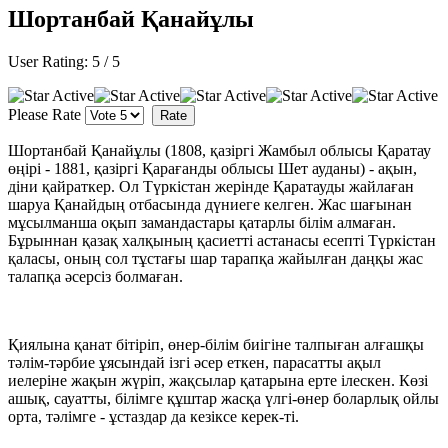
Шортанбай Қанайұлы
User Rating:
5
/
5
Please Rate
Шортанбай Қанайұлы (1808, қазіргі Жамбыл облысы Қаратау
өңірі - 1881, қазіргі Қарағанды облысы Шет ауданы) - ақын,
діни қайраткер. Ол Түркістан жерінде Қаратауды жайлаған
шаруа Қанайдың отбасында дүниеге келген. Жас шағынан
мұсылманша оқып замандастары қатарлы білім алмаған.
Бұрыннан қазақ халқының қасиетті астанасы есепті Түркістан
қаласы, оның сол тұстағы шар тарапқа жайылған даңқы жас
талапқа әсерсіз болмаған.
Қиялына қанат бітіріп, өнер-білім биігіне талпыған алғашқы
тәлім-тәрбие ұясындай ізгі әсер еткен, парасатты ақыл
иелеріне жақын жүріп, жақсылар қатарына ерте ілескен. Көзі
ашық, сауатты, білімге құштар жасқа үлгі-өнер боларлық ойлы
орта, тәлімге - ұстаздар да кезіксе керек-ті.