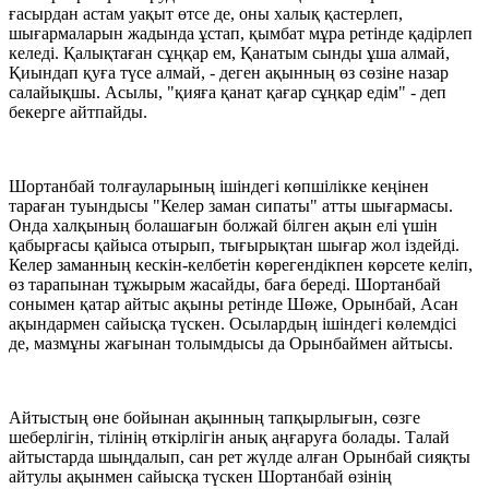
ғасырдан астам уақыт өтсе де, оны халық қастерлеп,
шығармаларын жадында ұстап, қымбат мұра ретінде қадірлеп
келеді. Қалықтаған сұңқар ем, Қанатым сынды ұша алмай,
Қиындап қуға түсе алмай, - деген ақынның өз сөзіне назар
салайықшы. Асылы, "қияға қанат қағар сұңқар едім" - деп
бекерге айтпайды.
Шортанбай толғауларының ішіндегі көпшілікке кеңінен
тараған туындысы "Келер заман сипаты" атты шығармасы.
Онда халқының болашағын болжай білген ақын елі үшін
қабырғасы қайыса отырып, тығырықтан шығар жол іздейді.
Келер заманның кескін-келбетін көрегендікпен көрсете келіп,
өз тарапынан тұжырым жасайды, баға береді. Шортанбай
сонымен қатар айтыс ақыны ретінде Шөже, Орынбай, Асан
ақындармен сайысқа түскен. Осылардың ішіндегі көлемдісі
де, мазмұны жағынан толымдысы да Орынбаймен айтысы.
Айтыстың өне бойынан ақынның тапқырлығын, сөзге
шеберлігін, тілінің өткірлігін анық аңғаруға болады. Талай
айтыстарда шыңдалып, сан рет жүлде алған Орынбай сияқты
айтулы ақынмен сайысқа түскен Шортанбай өзінің