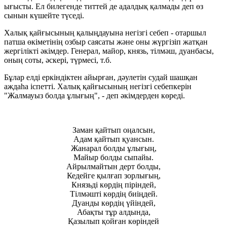
ығысты. Ел билегенде титтей де адалдық қалмады деп өз
сынын күшейте түседі.
Халық қайғысының қалыңдауына негізгі себеп - отаршыл
патша өкіметінің озбыр саясаты және оны жүргізіп жатқан
жергілікті әкімдер. Генерал, майор, князь, тілмәш, дуанбасы,
оның соты, әскері, түрмесі, т.б.
Бұлар елді еркіндіктен айырған, дәулетін судай шашқан
аждаһа іспетті. Халық қайғысының негізгі себепкерін
"Жалмауыз болда ұлығың", - деп әкімдерден көреді.
Заман қайтып оңалсын,
Адам қайтып қуансын.
Жанарал болды ұлығың,
Майыр болды сыпайы.
Айрылмайтын дерт болды,
Кедейге қылғап зорлығың,
Князьді көрдің піріндей,
Тілмәшті көрдің биіңдей.
Дуанды көрдің үйіндей,
Абақты тұр алдында,
Қазылып қойған көріндей