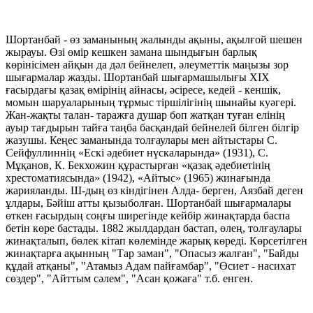
Шортанбай - өз заманының жалынды ақыны, ақылғой шешен
жырауы. Өзі өмір кешкен замана шындығын барлық
көрінісімен айқын да дәл бейнелеп, әлеуметтік маңызы зор
шығармалар жазды. Шортанбай шығармашылығы ХІХ
ғасырдағы қазақ өмірінің айнасы, әсіресе, кедей - кеншік,
момын шаруаларының тұрмыс тіршілігінің шынайы куәгері.
Жан-жақты талан- таражға душар боп жатқан туған елінің
ауыр тағдырын тайға таңба басқандай бейнелей білген білгір
жазушы. Кеңес заманында толғаулары мен айтыстары С.
Сейфуллиннің «Ескі әдебиет нүскаларында» (1931), С.
Мұқанов, К. Бекхожин құрастырған «қазақ әдебиетінің
хрестоматиясында» (1942), «Айтыс» (1965) жинағында
жарияланды. Ш-дың өз кіндігінен Алда- берген, Аязбай деген
ұлдары, Бәйіш атты қызыболған. Шортанбай шығармалары
өткен ғасырдың соңғы ширегінде кейбір жинақтарда баспа
бетін көре бастады. 1882 жылдардан бастап, өлең, толғаулары
жинақталып, бөлек кітап көлемінде жарық көреді. Көрсетілген
жинақтарға ақынның "Тар заман", "Опасыз жалған", "Байды
құдай атқаны", "Атамыз Адам пайғамбар", "Өсиет - насихат
сөздер", "Айттым сәлем", "Асан қожаға" т.б. енген.