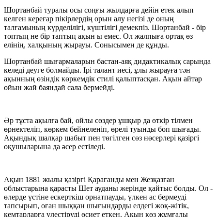
Шортанбай туралы осы соңғы жылдарға дейін етек алып
келген кереғар пікірлердің орын алу негізі де оның
талғамының күрделілігі, күштілігі демекпіз. Шортанбай - бір
топтың не бір таптың ақын ы емес. Ол жалпыға ортақ өз
елінің, халқының жырауы. Сонысымен де құнды.
Шортанбай шығармаларын бастан-аяқ дидактикалық сарында
келеді деуге болмайды. Ірі талант иесі, ұлы жырауға тән
ақынның өзіндік көркемдік стилі қалыптасқан. Ақын айтар
ойын жай баяндай сала бермейді.
Әр тұста ақылға бай, ойлы сөздер ұшқыр да өткір тілмен
өрнектеліп, көркем бейнеленіп, өрелі туынды боп шығады.
Ақындық шалқар шабыт пен төгілген сөз нөсерлері қазіргі
оқушыларына да әсер естіледі.
Ақын 1881 жылы қазіргі Қарағанды мен Жезқазған
облыстарына қарасты Шет ауданы жерінде қайтыс болды. Ол -
өлерде үстіне ескерткіш орнатпауды, үлкен ас бермеуді
тапсырып, оған шыққан шығындарды елдегі жоқ-жітік,
кемтарларға үлестіруді өсиет еткен. Ақын көз жұмғалы