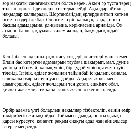
зор мақсаты санағандықтан болса керек. Ақын әр түста терең
толғап, өрнекті де өнерлі сөз термелейді. Ақылдар айтады,
нақылдар қалдырады. Шортанбайдың ерлерде айтып кеткен
өсиет сөздері де бар. Ол өсиеттерін қалың қазаққа, оның
басшы адамдарына, ұл-қызына, кәрі-жасына арнайды. Өз
атынан барлық қауымға сәлем жолдап, бақұлдасқандай
болады.
Келтірілген ақынның қоштасу сөздері, өсиеттері мәнсіз емес.
Елдің бас көтерген адамдарын тәубаға шақырып, мал, дүние
үшін қор болмай, халық үшін, бір құдай үшін қызмет етуін
тілейді. Ізгілік, әділет жолынан тайынбай іс қылып, саналы,
салихалы өмір кешуін уағыздайды. Ақырет жолы мен
адамгершілік, әділет жолдарын тең ұстап, ешкімге обал,
қиянат жасамай, тек қана ізгілік жасап өткенін тілейді.
Әрбір адамға үлгі боларлық нақылдар тізбектеліп, өзінің өмір
тәжірибесін жинақтайды. Тойымсыздыққа, опасыздыққа
қарсы күресуге, қанағат, рақым сияқты адал жан айналысар
істерге меңзейді.