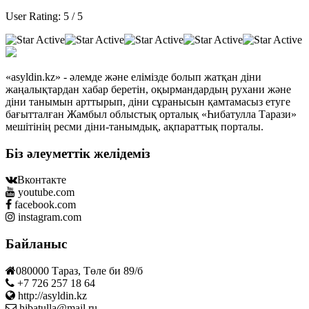
User Rating:
5
/
5
«asyldin.kz» - әлемде және елімізде болып жатқан діни
жаңалықтардан хабар беретін, оқырмандардың рухани және
діни танымын арттырып, діни сұранысын қамтамасыз етуге
бағытталған Жамбыл облыстық орталық «Һибатулла Тарази»
мешітінің ресми діни-танымдық, ақпараттық порталы.
Біз әлеуметтік желідеміз
Вконтакте
youtube.com
facebook.com
instagram.com
Байланыс
080000 Тараз, Төле би 89/б
+7 726 257 18 64
http://asyldin.kz
hibatulla@mail.ru