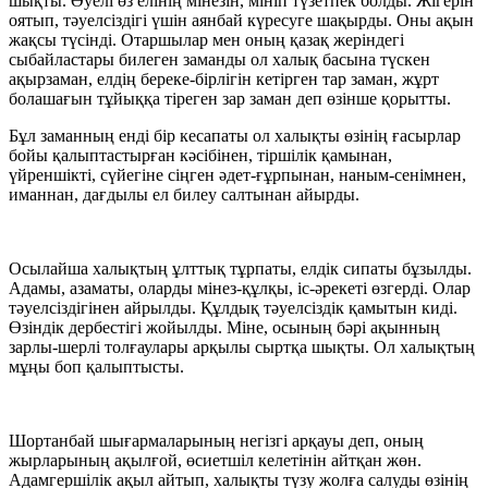
шықты. Әуелі өз елінің мінезін, мініп түзетпек болды. Жігерін
оятып, тәуелсіздігі үшін аянбай күресуге шақырды. Оны ақын
жақсы түсінді. Отаршылар мен оның қазақ жеріндегі
сыбайластары билеген заманды ол халық басына түскен
ақырзаман, елдің береке-бірлігін кетірген тар заман, жұрт
болашағын тұйыққа тіреген зар заман деп өзінше қорытты.
Бұл заманның енді бір кесапаты ол халықты өзінің ғасырлар
бойы қалыптастырған кәсібінен, тіршілік қамынан,
үйреншікті, сүйегіне сіңген әдет-ғұрпынан, наным-сенімнен,
иманнан, дағдылы ел билеу салтынан айырды.
Осылайша халықтың ұлттық тұрпаты, елдік сипаты бұзылды.
Адамы, азаматы, оларды мінез-құлқы, іс-әрекеті өзгерді. Олар
тәуелсіздігінен айрылды. Құлдық тәуелсіздік қамытын киді.
Өзіндік дербестігі жойылды. Міне, осының бәрі ақынның
зарлы-шерлі толғаулары арқылы сыртқа шықты. Ол халықтың
мұңы боп қалыптысты.
Шортанбай шығармаларының негізгі арқауы деп, оның
жырларының ақылғой, өсиетшіл келетінін айтқан жөн.
Адамгершілік ақыл айтып, халықты түзу жолға салуды өзінің