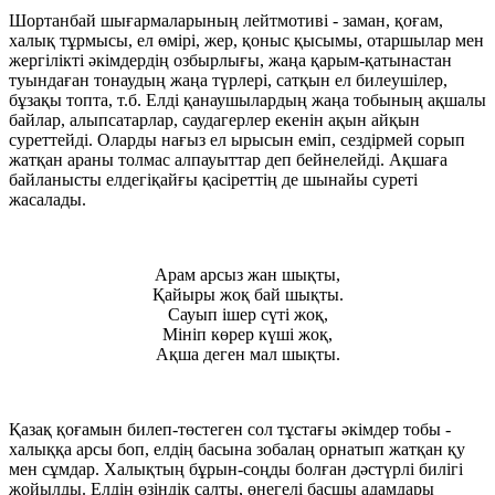
Шортанбай шығармаларының лейтмотиві - заман, қоғам,
халық тұрмысы, ел өмірі, жер, қоныс қысымы, отаршылар мен
жергілікті әкімдердің озбырлығы, жаңа қарым-қатынастан
туындаған тонаудың жаңа түрлері, сатқын ел билеушілер,
бұзақы топта, т.б. Елді қанаушылардың жаңа тобының ақшалы
байлар, алыпсатарлар, саудагерлер екенін ақын айқын
суреттейді. Оларды нағыз ел ырысын еміп, сездірмей сорып
жатқан араны толмас алпауыттар деп бейнелейді. Ақшаға
байланысты елдегіқайғы қасіреттің де шынайы суреті
жасалады.
Арам арсыз жан шықты,
Қайыры жоқ бай шықты.
Сауып ішер сүті жоқ,
Мініп көрер күші жоқ,
Ақша деген мал шықты.
Қазақ қоғамын билеп-төстеген сол тұстағы әкімдер тобы -
халыққа арсы боп, елдің басына зобалаң орнатып жатқан қу
мен сұмдар. Халықтың бұрын-соңды болған дәстүрлі билігі
жойылды. Елдің өзіндік салты, өнегелі басшы адамдары