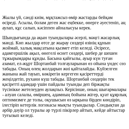
Жылы үй, сәнді киім, мұқтажсыз өмір жастарды бейқам
өсіреді. Асылы, болам деген жас еңбекке, өнерге әуестеніп, аң
аулап, құс салып, кәсіппен айналысуы керек.
Шындығында да ақын туындылары әсерлі, мәңгі жасарлық
мәнді. Көп жылдар өтсе де жырау сөздері өзінің құнын
жоймай, халық мақсатына қызмет етіп келеді. Әсіресе,
адамгершілік ақыл, өнегелі өсиет сөздері, шебер де шешен
тұжырымдары құнды. Басына қайғылы, ауыр күн туған
азамат, ел-жұрт Шортанбай толғауларынан өз ойына үндес сөз
табады. Оның өлең жолдарын жиі қайталайды. Күйзелген
жанына жай тауып, көкірегін кергеген қасіреттерді
жеңілдетіп, рухани күш табады. Шортанбай сөздерін тек
қасіретті адамдар үшін пайдалы туынды деп біржақты
түсінікке жетелеуден аулақпыз. Керісінше, оның шығармалары
- алуан салалы, өміршең, адамның бойына жігер, қуат құярлық
оптимизмге де толы, оқушысын өз ырқына бірден көндіріп,
ілестіріп кетерлік логикасы мықты туындылар. Сондықтан да
әрбір дәуір ол туралы әр түрлі пікірлер айтып, кейде айтыстар
туғызып келеді.