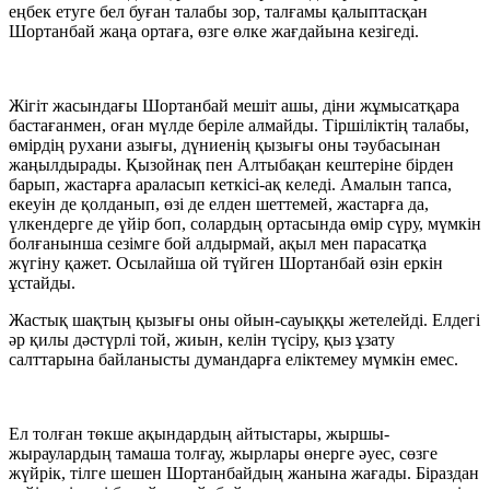
еңбек етуге бел буған талабы зор, талғамы қалыптасқан
Шортанбай жаңа ортаға, өзге өлке жағдайына кезігеді.
Жігіт жасындағы Шортанбай мешіт ашы, діни жұмысатқара
бастағанмен, оған мүлде беріле алмайды. Тіршіліктің талабы,
өмірдің рухани азығы, дүниенің қызығы оны тәубасынан
жаңылдырады. Қызойнақ пен Алтыбақан кештеріне бірден
барып, жастарға араласып кеткісі-ақ келеді. Амалын тапса,
екеуін де қолданып, өзі де елден шеттемей, жастарға да,
үлкендерге де үйір боп, солардың ортасында өмір сүру, мүмкін
болғанынша сезімге бой алдырмай, ақыл мен парасатқа
жүгіну қажет. Осылайша ой түйген Шортанбай өзін еркін
ұстайды.
Жастық шақтың қызығы оны ойын-сауыққы жетелейді. Елдегі
әр қилы дәстүрлі той, жиын, келін түсіру, қыз ұзату
салттарына байланысты думандарға еліктемеу мүмкін емес.
Ел толған төкше ақындардың айтыстары, жыршы-
жыраулардың тамаша толғау, жырлары өнерге әуес, сөзге
жүйрік, тілге шешен Шортанбайдың жанына жағады. Біраздан