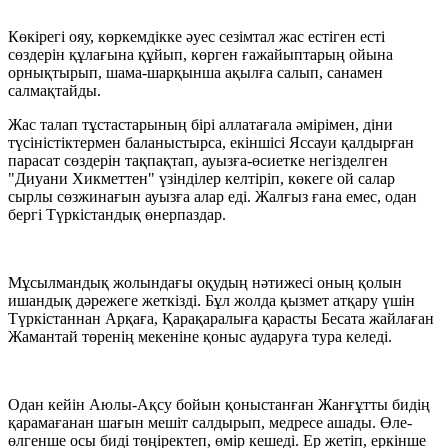
Көкірегі ояу, көркемдікке әуес сезімтал жас естіген есті
сөздерін құлағына құйып, көрген ғажайыптарың ойына
орнықтырып, шама-шарқынша ақылға салып, санамен
салмақтайды.
Жас талап тұстастарының бірі аллатағала әмірімен, діни
түсіністіктермен баланыстырса, екіншісі Яссауи қалдырған
парасат сөздерін тақпақтап, ауызға-өсиетке негізделген
"Диуани Хикметтен" үзінділер келтіріп, көкеге ой салар
сырлы сөзжинағын ауызға алар еді. Жалғыз ғана емес, одан
бергі Түркістандық өнерпаздар.
Мұсылмандық жолындағы оқудың нәтижесі оның қолын
ишандық дәрежеге жеткізді. Бұл жолда қызмет атқару үшін
Түркістаннан Арқаға, Қарақаралыға қарасты Бесата жайлаған
Жамантай төренің мекеніне қоныс аударуға тура келеді.
Одан кейін Аюлы-Ақсу бойын қоныстанған Жанғұтты бидің
қарамағанан шағын мешіт салдырып, медресе ашады. Өле-
өлгенше осы биді төңіректеп, өмір кешеді. Ер жетіп, еркінше