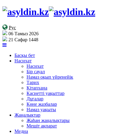
Рус
06 Тамыз 2026
21 Сафар 1448
Басқы бет
Насихат
Насихат
Бір сауал
Намаз оқып үйренейік
Тарих
Кітапхана
Касиетті уақыттар
Дұғалар
Көне жазбалар
Намаз уақыты
Жаңалықтар
Жаһан жаңалықтары
Мешіт ақпарат
Медиа