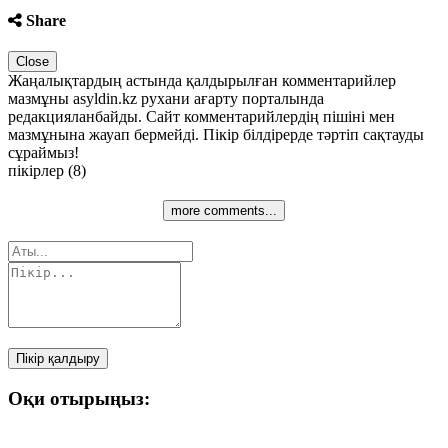
Share
Close
Жаңалықтардың астында қалдырылған комментарийлер
мазмұны asyldin.kz рухани ағарту порталында
редакцияланбайды. Сайт комментарийлердің пішіні мен
мазмұнына жауап бермейді. Пікір білдірерде тәртіп сақтауды
сұраймыз!
пікірлер (8)
more comments...
Пікір қалдыру
Оқи отырыңыз: