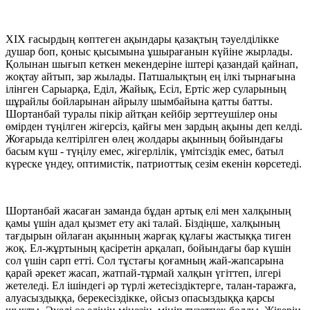
ХІХ ғасырдың көптеген ақындары қазақтың тәуелділікке
душар боп, қоныс қысымына ұшырағанын күйіне жырлады.
Қолынан шығып кеткен мекендеріне іштері қазандай қайнап,
жоқтау айтып, зар жылады. Патшалықтың ең ілкі тырнағына
ілінген Сарыарқа, Еділ, Жайық, Есіл, Ертіс жер суларының
шұрайлы бойларынан айрылу шымбайына қатты батты.
Шортанбай туралы пікір айтқан кейбір зерттеушілер оны
өмірден түңілген жігерсіз, қайғы мен зардың ақыны деп келді.
Жоғарыда келтірілген өлең жолдары ақынның бойындағы
басым күш - түңілу емес, жігерлілік, үмітсіздік емес, батыл
күреске үндеу, оптимистік, патриоттық сезім екенін көрсетеді.
Шортанбай жасаған заманда бұдан артық елі мен халқының
қамы үшін адал қызмет ету акі талай. Біздіңше, халқының
тағдырын ойлаған ақынның жарғақ құлағы жастыққа тиген
жоқ. Ел-жұртының қасіретін арқалап, бойындағы бар күшін
сол үшін сарп етті. Сол тұстағы қоғамның жай-жапсарына
қарай әрекет жасап, жатпай-тұрмай халқын үгіттеп, ілгері
жетеледі. Ел ішіндегі әр түрлі жетесіздіктерге, талан-таражға,
алуасыздыққа, берекесіздікке, ойсыз опасыздыққа қарсы