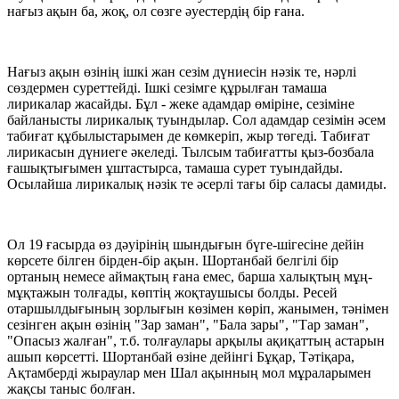
нағыз ақын ба, жоқ, ол сөзге әуестердің бір ғана.
Нағыз ақын өзінің ішкі жан сезім дүниесін нәзік те, нәрлі
сөздермен суреттейді. Ішкі сезімге құрылған тамаша
лирикалар жасайды. Бұл - жеке адамдар өміріне, сезіміне
байланысты лирикалық туындылар. Сол адамдар сезімін әсем
табиғат құбылыстарымен де көмкеріп, жыр төгеді. Табиғат
лирикасын дүниеге әкеледі. Тылсым табиғатты қыз-бозбала
ғашықтығымен ұштастырса, тамаша сурет туындайды.
Осылайша лирикалық нәзік те әсерлі тағы бір саласы дамиды.
Ол 19 ғасырда өз дәуірінің шындығын бүге-шігесіне дейін
көрсете білген бірден-бір ақын. Шортанбай белгілі бір
ортаның немесе аймақтың ғана емес, барша халықтың мұң-
мұқтажын толғады, көптің жоқтаушысы болды. Ресей
отаршылдығының зорлығын көзімен көріп, жанымен, тәнімен
сезінген ақын өзінің "Зар заман", "Бала зары", "Тар заман",
"Опасыз жалған", т.б. толғаулары арқылы ақиқаттың астарын
ашып көрсетті. Шортанбай өзіне дейінгі Бұқар, Тәтіқара,
Ақтамберді жыраулар мен Шал ақынның мол мұраларымен
жақсы таныс болған.