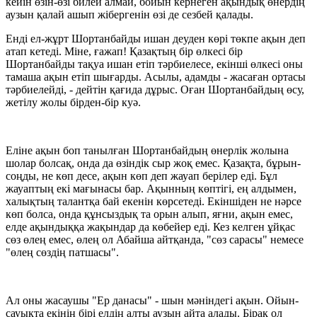
кейін өзін-өзі билей алмай, бойын кернеген ақындық өнердің
аузын қалай ашып жібергенін өзі де сезбей қалады.
Енді ел-жұрт Шортанбайды ишан деуден көрі төкпе ақын деп
атап кетеді. Міне, ғажап! Қазақтың бір өлкесі бір
Шортанбайды тақуа ишан етіп тәрбиелесе, екінші өлкесі оны
тамаша ақын етіп шығарды. Асылы, адамды - жасаған ортасы
тәрбиелейді, - дейтін қағида дұрыс. Оған Шортанбайдың өсу,
жетілу жолы бірден-бір куә.
Еліне ақын боп танылған Шортанбайдың өнерлік жолына
шолар болсақ, онда да өзіндік сыр жоқ емес. Қазақта, бұрын-
соңды, не көп десе, ақын көп деп жауап берілер еді. Бұл
жауаптың екі мағынасы бар. Ақынның көптігі, ең алдымен,
халықтың талантқа бай екенін көрсетеді. Екіншіден не нәрсе
көп болса, онда құнсыздық та орын алып, яғни, ақын емес,
елде ақындыққа жақындар да көбейер еді. Кез келген ұйқас
сөз өлең емес, өлең ол Абайша айтқанда, "сөз сарасы" немесе
"өлең сөздің патшасы".
Ал оны жасаушы "Ер данасы" - шын мәніндегі ақын. Ойын-
сауықта екінің бірі елдің алты аузын айта алады. Бірақ ол