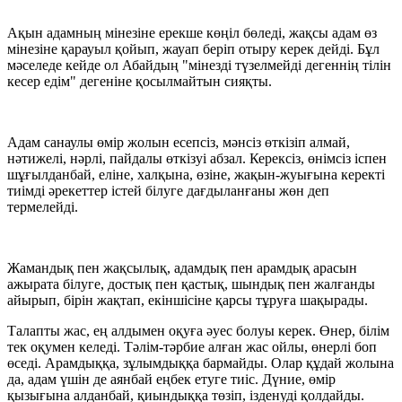
Ақын адамның мінезіне ерекше көңіл бөледі, жақсы адам өз
мінезіне қарауыл қойып, жауап беріп отыру керек дейді. Бұл
мәселеде кейде ол Абайдың "мінезді түзелмейді дегеннің тілін
кесер едім" дегеніне қосылмайтын сияқты.
Адам санаулы өмір жолын есепсіз, мәнсіз өткізіп алмай,
нәтижелі, нәрлі, пайдалы өткізуі абзал. Керексіз, өнімсіз іспен
шұғылданбай, еліне, халқына, өзіне, жақын-жуығына керекті
тиімді әрекеттер істей білуге дағдыланғаны жөн деп
термелейді.
Жамандық пен жақсылық, адамдық пен арамдық арасын
ажырата білуге, достық пен қастық, шындық пен жалғанды
айырып, бірін жақтап, екіншісіне қарсы тұруға шақырады.
Талапты жас, ең алдымен оқуға әуес болуы керек. Өнер, білім
тек оқумен келеді. Тәлім-тәрбие алған жас ойлы, өнерлі боп
өседі. Арамдыққа, зұлымдыққа бармайды. Олар құдай жолына
да, адам үшін де аянбай еңбек етуге тиіс. Дүние, өмір
қызығына алданбай, қиындыққа төзіп, ізденуді қолдайды.