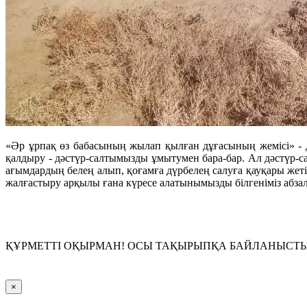
«Әр ұрпақ өз бабасының жылап қылған дұғасының жемісі» - д
қалдыру - дәстүр-салтымызды ұмытумен бара-бар. Ал дәстүр-сал
ағымдардың белең алып, қоғамға дүрбелең салуға қауқары же
жалғастыру арқылы ғана күресе алатынымызды білгеніміз абзал
ҚҰРМЕТТІ ОҚЫРМАН! ОСЫ ТАҚЫРЫПҚА БАЙЛАНЫСТЫ П
Close
×