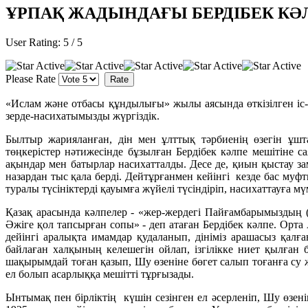
ҰРПАҚ ЖАДЫНДАҒЫ БЕРДІБЕК КӘЛ
User Rating:
5
/
5
Please Rate
«Ислам және отбасы құндылығы» жылы аясында өткізілген іс-
зерде-насихатымызды жүргіздік.
Былтыр жарияланған, дін мен ұлттық тәрбиенің өзегін ұшт
төңкерістер нәтижесінде бұзылған Бердібек кәлпе мешітіне 
ақындар мен батырлар насихатталды. Десе де, қиын қыстау за
назардан тыс қала берді. Дейтұрғанмен кейінгі кезде бас му
туралы түсініктерді қауымға жүйелі түсіндіріп, насихаттауға мү
Қазақ арасында кәлпелер - «жер-жердегі Пайғамбарымыздың (с.
Әжіге қол тапсырған сопы» - деп атаған Бердібек кәлпе. Ор
дейінгі аралықта имамдар қудаланып, дініміз арашасыз қалға
байлаған халқының келешегін ойлап, ізгілікке ниет қылған
шақырымдай тоған қазып, Шу өзеніне бөгет салып тоғанға су жі
ел болып асарлыққа мешітті тұрғызады.
Ынтымақ пен бірліктің күшін сезінген ел әсерленіп, Шу өзен