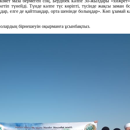
үкімет маза бермеген соң, Бердібек кәлпе 30-жылдары «хижрет
іп түнейді. Түнде кәлпе түс көріпті, түсінде жақсы заман бо
ңдар, елге де қайтпаңдар, орта шенінде болыңдар». Көп ұзамай 
. Солардың бірнешеуін оқырманға ұсынбақпыз.