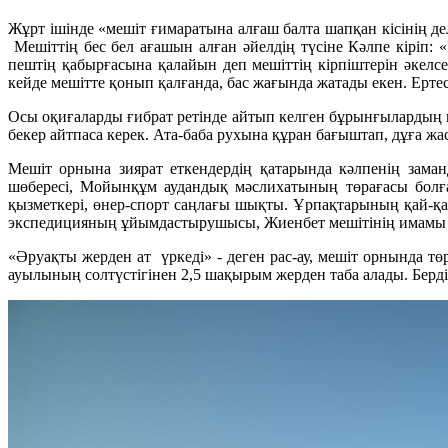
Жұрт ішінде «мешіт ғимаратына алғаш балта шапқан кісінің де
Мешіттің бес бел ағашын алған әйелдің түсіне Кәлпе кіріп: «
пештің қабырғасына қалайын деп мешіттің кірпіштерін әкелсе
кейде мешітте қонып қалғанда, бас жағында жатады екен. Ерте
Осы оқиғаларды ғибрат ретінде айтып келген бұрынғылардың кіші
бекер айтпаса керек. Ата-баба рухына құран бағыштап, дұға жа
Мешіт орнына зиярат еткендердің қатарында кәлпенің зама
шөбересі, Мойынқұм аудандық мәслихатының төрағасы болға
қызметкері, өнер-спорт саңлағы шықты. Ұрпақтарының қай-қай
экспедицияның ұйымдастырушысы, Жиенбет мешітінің имамы Шү
«Әруақты жерден ат үркеді» - деген рас-ау, мешіт орнында т
ауылының солтүстігінен 2,5 шақырым жерден таба алады. Бердіб