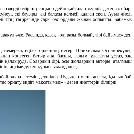
өздерді өмірінің соңына дейін қайталап жүрді» деген сөз бар.
үйеуі, екі бауыры, екі баласы келмей қалған екен. Ауыл әйелі
мешіттің төңірегінде сары бас ордалы жылан болыпты. Бабамыз
аракүл әже. Расында, қазақ «өлі разы болмай, тірі байымас» деп
 немересі, еңбек орденінің иегері Шайхислам Оспанбекұлы,
ан көптеген батыр ана, басшы, ғалым, ұлағатты ұстаз, заң
зін қалдыруда. Солардың бірі, осы жолдардың авторы, аталмыш
ніп, әңгіме-дүкен құрып тәмамдадық.
лшыбай зиярат етемін деушілер Шудың төменгі ағысы, Қылышбай
с орнату ендігі мақсатымыз» - деген ниеттерін білдірді.