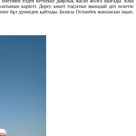
» ниетімен елден кетпекке даярлық жасап жолға шығады. Көш
латынын көріпті. Дереу көшті тоқтатып мынадай деп өсиетін
кәлпе бұл дүниеден қайтады. Баласы Оспанбек жаназасын оқып,