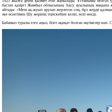
1925 жылға дейін қызмет етіп жабылады. Ұстанымы белгілі 
бастап қазіргі Жамбыл облысының Ақсу ауылының маңына жет
айтады: «Мені ақ-жуып арулап жерлеген соң, бұл жерде қалма
әке өсиетімен Шу жерінің теріскейіне келіп, өсіп өнеді.
Бабамыз туралы елге аңыз, бізге ақиқат болған әңгімелер көп