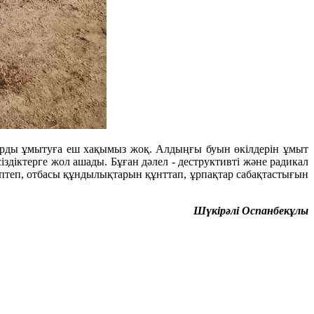
қтарды ұмытуға еш хақымыз жоқ. Алдыңғы буын өкілдерін ұмыт
іздіктерге жол ашады. Бұған дәлел - деструктивті және радикал
птеп, отбасы құндылықтарын құнттап, ұрпақтар сабақтастығын
Шүкірәлі Оспанбекұлы