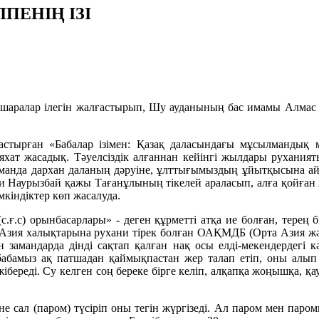
ПЕНІҢ ІЗІ
шаралар ілегін жалғастырып, Шу ауданының бас имамы Алмас Кен
астырған «Бабалар ізімен: Қазақ даласындағы мұсылмандық 
саяхат жасадық. Тәуелсіздік алғаннан кейінгі жылдары рухан
манда дархан даланың дәруіне, ұлттығымыздың ұйытқысына айна
фти Наурызбай қажы Тағанұлының тікелей араласып, алға қойған
мкіндіктер көп жасалуда.
ғ.с) орынбасарлары» - деген құрметті атқа ие болған, терең бі
та Азия халықтарына рухани тірек болған ОАҚМДБ (Орта Азия 
н замандарда дінді сақтап қалған нақ осы елді-мекендердегі кә
 бабамыз ақ патшадан қаймықпастан жер талап етіп, оны алы
береді. Су келген соң береке бірге келіп, алқапқа жоңышқа, қау
іне сал (паром) түсіріп оны тегін жүргізеді. Ал паром мен п