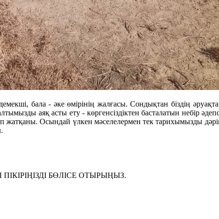
емекші, бала - әке өмірінің жалғасы. Сондықтан біздің әруа
тымызды аяқ асты ету - көргенсіздіктен басталатын небір әдепс
тіп жатқаны. Осындай үлкен мәселелермен тек тарихымызды дәрі
.
ІКІРІҢІЗДІ БӨЛІСЕ ОТЫРЫҢЫЗ.