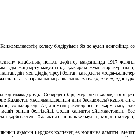
жемолдаевтің қолдау білдіруімен біз де аудан деңгейінде өз
мектеп» кітабының негізін дәріптеу мақсатында 1917 жылғы
иятымызды жаңғырту мақсатында қажырлы жұмыстар жүргізіліп,
лған, дін мен ділдің тіреуі болған қатардағы молда-кәлпелер
 жоспарлы іс-шараларының арқасында «әруақ», «кие», «дәстүр»
лімді имамдар еді. Солардың бірі, жергілікті халық «төрт рет
және Қазақстан мұсылмандарының діни басқармасы) құрылғанға
лпе, сопылар еді. Ақ дініміздің желбіршегіне жармасып, ілде
п мешіт орнын белгілейді. Содан халықты ұйымдастырып, бес
ын-қарбыз егеді. Халықты егіншілікке баулып, көңілін көтеріп,
аромшының ақысын Бердібек кәлпекең өз мойнына алыпты. Мешіт