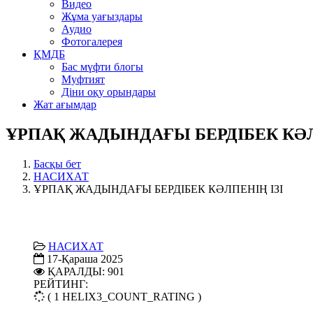
Видео
Жұма уағыздары
Аудио
Фотогалерея
ҚМДБ
Бас мүфти блогы
Муфтият
Діни оқу орындары
Жат ағымдар
ҰРПАҚ ЖАДЫНДАҒЫ БЕРДІБЕК КӘЛ
Басқы бет
НАСИХАТ
ҰРПАҚ ЖАДЫНДАҒЫ БЕРДІБЕК КӘЛПЕНІҢ ІЗІ
НАСИХАТ
17-Қараша 2025
ҚАРАЛДЫ: 901
РЕЙТИНГ:
( 1 HELIX3_COUNT_RATING )