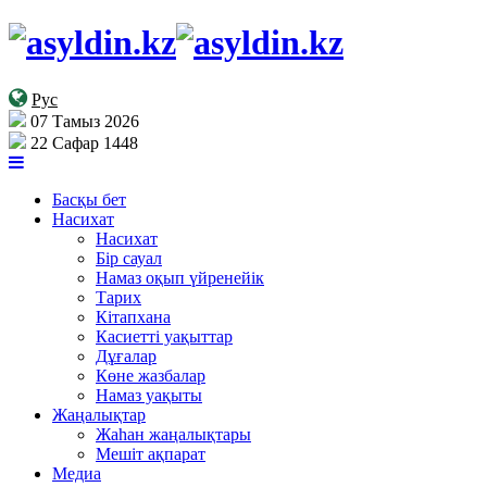
Рус
07 Тамыз 2026
22 Сафар 1448
Басқы бет
Насихат
Насихат
Бір сауал
Намаз оқып үйренейік
Тарих
Кітапхана
Касиетті уақыттар
Дұғалар
Көне жазбалар
Намаз уақыты
Жаңалықтар
Жаһан жаңалықтары
Мешіт ақпарат
Медиа