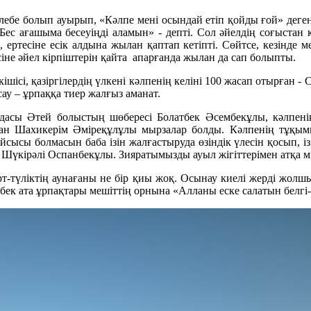
лебе болып ауырып, «Кәлпе мені осындай етіп қойды ғой» деген с
Бес ағашыма бесеуіңді аламын» - депті. Сол әйелдің соғыстан к
, ертесіне есік алдына жылан қаптап кетіпті. Сөйтсе, кезінде 
сіне әйел кірпіштерін қайта апарғанда жылан да сап болыпты.
сі, қазіргілердің үлкені кәлпенің келіні 100 жасап отырған - С
сау – ұрпаққа тиер жалғыз аманат.
ндасы Әтей болыстың шөбересі Болатбек Әсембекұлы, кәлпенің
н Шахикерім Әміреқұлұлы мырзалар болды. Кәлпенің тұқымын
сысы болмасын баба ізін жалғастыруда өзіндік үлесін қосып, і
кірәлі Оспанбекұлы. Зияратымызды ауыл жігіттерімен атқа мі
өрт-түліктің аунағаны не бір қиы жоқ. Осынау киелі жерді жо
ек ата ұрпақтары мешіттің орнына «Алланы еске салатын белгі-та