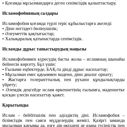
• Қоғамда мұсылмандарға деген сенімсіздік қалыптастыру.
Исламофобияның салдары
Исламофобия қоғамда түрлі теріс құбылыстарға әкеледі:
• Діни негіздегі бөлінушілік;
• Әлеуметтік қақтығыстар;
• Халықаралық қатынастарда сенімсіздік.
Исламды дұрыс таныстырудың маңызы
Исламофобиямен күресудің басты жолы – исламның шынайы
бейнесін көрсету. Бұл үшін:
• Ғылыми еңбектерде, БАҚ-та дінді дұрыс насихаттау;
• Мұсылман емес қауыммен мәдени, діни диалог орнату;
• Жастарға толеранттылық пен рухани құндылықтарды
үйрету;
• Әлемдік деңгейде ислам өркениетінің ғылымға, мәдениетке
қосқан үлесін насихаттау қажет.
Қорытынды
Ислам – бейбітшілік пен әділдіктің діні. Исламофобия –
білімсіздік пен саяси мүдделердің жемісі. Қазіргі заманда
мұсылман қауымы да, өзге дін өкілдері де өзара түсіністік пен