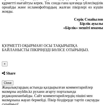
құрметті нығайтуы керек. Тек сонда ғана қоғамда үйлесімділік
орнайды және исламофобтардың жалған пікірлері өз күшін
жояды.
Серік Смайылов
Бірлік ауылы
«Бірлік» мешіті имамы
ҚҰРМЕТТІ ОҚЫРМАН! ОСЫ ТАҚЫРЫПҚА
БАЙЛАНЫСТЫ ПІКІРІҢІЗДІ БӨЛІСЕ ОТЫРЫҢЫЗ.
Close
×
Share
Close
Жаңалықтардың астында қалдырылған комментарийлер
мазмұны asyldin.kz рухани ағарту порталында
редакцияланбайды. Сайт комментарийлердің пішіні мен
мазмұнына жауап бермейді. Пікір білдірерде тәртіп сақтауды
сұраймыз!