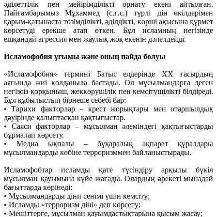
әділеттілік пен мейірімділікті орнату екені айтылған.
Пайғамбарымыз Мұхаммед (с.ғ.с.) түрлі дін өкілдерімен
қарым-қатынаста төзімділікті, әділдікті, көрші ақысына құрмет
көрсетуді ерекше атап өткен. Бұл исламның негізінде
ешқандай агрессия мен жаулық жоқ екенін дәлелдейді.
Исламофобия ұғымы және оның пайда болуы
«Исламофобия» термині Батыс елдерінде ХХ ғасырдың
аяғында жиі қолданыла бастады. Ол мұсылмандарға деген
негізсіз қорқыныш, жеккөрушілік пен кемсітушілікті білдіреді.
Бұл құбылыстың бірнеше себебі бар:
• Тарихи факторлар – крест жорықтары мен отаршылдық
дәуірінде қалыптасқан қақтығыстар.
• Саяси факторлар – мұсылман әлеміндегі қақтығыстарды
бұрмалап көрсету.
• Медиа ықпалы – бұқаралық ақпарат құралдары
мұсылмандарды көбіне терроризммен байланыстырады.
Исламофобтар исламды қате түсіндіру арқылы бүкіл
мұсылман қауымына күйе жағады. Олардың әрекеті мынадай
бағыттарда көрінеді:
• Мұсылмандарды діни сенімі үшін кемсіту;
• Исламды «терроризм діні» деп көрсету;
• Мешіттерге, мұсылман қауымдастықтарына қысым жасау;