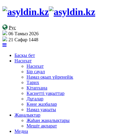
Рус
06 Тамыз 2026
21 Сафар 1448
Басқы бет
Насихат
Насихат
Бір сауал
Намаз оқып үйренейік
Тарих
Кітапхана
Касиетті уақыттар
Дұғалар
Көне жазбалар
Намаз уақыты
Жаңалықтар
Жаһан жаңалықтары
Мешіт ақпарат
Медиа