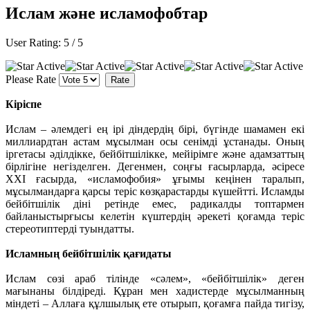
Ислам және исламофобтар
User Rating:
5
/
5
Please Rate
Кіріспе
Ислам – әлемдегі ең ірі діндердің бірі, бүгінде шамамен екі
миллиардтан астам мұсылман осы сенімді ұстанады. Оның
іргетасы әділдікке, бейбітшілікке, мейірімге және адамзаттың
бірлігіне негізделген. Дегенмен, соңғы ғасырларда, әсіресе
ХХІ ғасырда, «исламофобия» ұғымы кеңінен таралып,
мұсылмандарға қарсы теріс көзқарастарды күшейтті. Исламды
бейбітшілік діні ретінде емес, радикалды топтармен
байланыстырғысы келетін күштердің әрекеті қоғамда теріс
стереотиптерді туындатты.
Исламның бейбітшілік қағидаты
Ислам сөзі араб тілінде «сәлем», «бейбітшілік» деген
мағынаны білдіреді. Құран мен хадистерде мұсылманның
міндеті – Аллаға құлшылық ете отырып, қоғамға пайда тигізу,