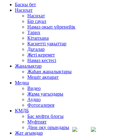
Басқы бет
Насихат
Насихат
Бір сауал
Намаз оқып үйренейік
Тарих
Кітапхана
Касиетті уақыттар
Дұғалар
Жеті керемет
Намаз кестесі
Жаңалықтар
Жаһан жаңалықтары
Мешіт ақпарат
Медиа
Видео
Жұма уағыздары
Аудио
Фотогалерея
ҚМДБ
Бас мүфти блогы
Муфтият
Діни оқу орындары
Жат ағымдар