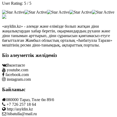
User Rating:
5
/
5
«asyldin.kz» - әлемде және елімізде болып жатқан діни
жаңалықтардан хабар беретін, оқырмандардың рухани және
діни танымын арттырып, діни сұранысын қамтамасыз етуге
бағытталған Жамбыл облыстық орталық «Һибатулла Тарази»
мешітінің ресми діни-танымдық, ақпараттық порталы.
Біз әлеуметтік желідеміз
Вконтакте
youtube.com
facebook.com
instagram.com
Байланыс
080000 Тараз, Төле би 89/б
+7 726 257 18 64
http://asyldin.kz
hibatulla@mail.ru