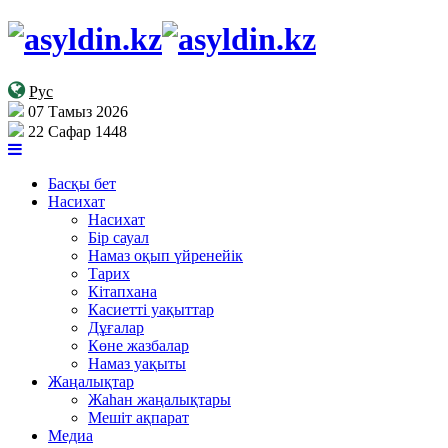
Рус
07 Тамыз 2026
22 Сафар 1448
Басқы бет
Насихат
Насихат
Бір сауал
Намаз оқып үйренейік
Тарих
Кітапхана
Касиетті уақыттар
Дұғалар
Көне жазбалар
Намаз уақыты
Жаңалықтар
Жаһан жаңалықтары
Мешіт ақпарат
Медиа