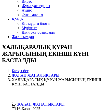
Видео
Жұма уағыздары
Аудио
Фотогалерея
ҚМДБ
Бас мүфти блогы
Муфтият
Діни оқу орындары
Жат ағымдар
ХАЛЫҚАРАЛЫҚ ҚҰРАН
ЖАРЫСЫНЫҢ ЕКІНШІ КҮНІ
БАСТАЛДЫ
Басқы бет
ЖАҺАН ЖАҢАЛЫҚТАРЫ
ХАЛЫҚАРАЛЫҚ ҚҰРАН ЖАРЫСЫНЫҢ ЕКІНШІ
КҮНІ БАСТАЛДЫ
ЖАҺАН ЖАҢАЛЫҚТАРЫ
16-Қазан 2025