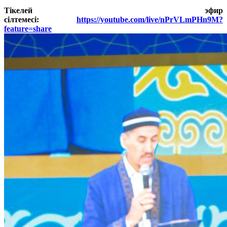
Тікелей эфир
сілтемесі:
https://youtube.com/live/nPrVLmPHn9M?
feature=share