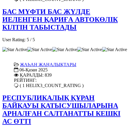
БАС МҮФТИ БАС ЖҮЛДЕ
ИЕЛЕНГЕН ҚАРИҒА АВТОКӨЛІК
КІЛТІН ТАБЫСТАДЫ
User Rating:
5
/
5
ЖАҺАН ЖАҢАЛЫҚТАРЫ
06-Қазан 2025
ҚАРАЛДЫ: 839
РЕЙТИНГ:
( 1 HELIX3_COUNT_RATING )
РЕСПУБЛИКАЛЫҚ ҚҰРАН
БАЙҚАУЫ ҚАТЫСУШЫЛАРЫНА
АРНАЛҒАН САЛТАНАТТЫ КЕШКІ
АС ӨТТІ