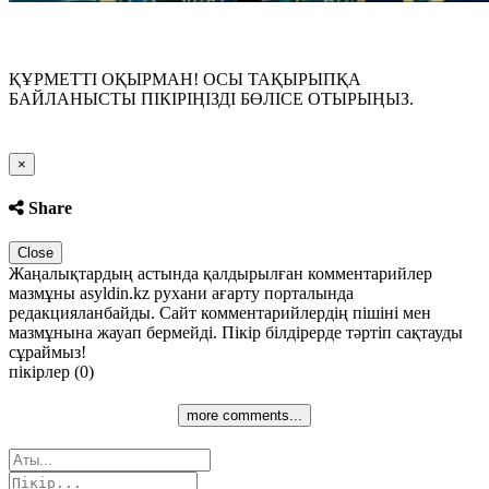
ҚҰРМЕТТІ ОҚЫРМАН! ОСЫ ТАҚЫРЫПҚА
БАЙЛАНЫСТЫ ПІКІРІҢІЗДІ БӨЛІСЕ ОТЫРЫҢЫЗ.
Close
×
Share
Close
Жаңалықтардың астында қалдырылған комментарийлер
мазмұны asyldin.kz рухани ағарту порталында
редакцияланбайды. Сайт комментарийлердің пішіні мен
мазмұнына жауап бермейді. Пікір білдірерде тәртіп сақтауды
сұраймыз!
пікірлер (0)
more comments...