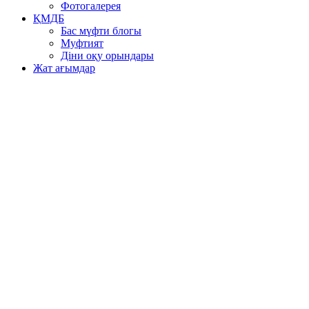
Фотогалерея
ҚМДБ
Бас мүфти блогы
Муфтият
Діни оқу орындары
Жат ағымдар