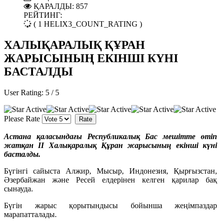
ҚАРАЛДЫ: 857
РЕЙТИНГ:
( 1 HELIX3_COUNT_RATING )
ХАЛЫҚАРАЛЫҚ ҚҰРАН
ЖАРЫСЫНЫҢ ЕКІНШІ КҮНІ
БАСТАЛДЫ
User Rating:
5
/
5
Please Rate
Астана қаласындағы Республикалық Бас мешітте өтіп
жатқан ІІ Халықаралық Құран жарысының екінші күні
басталды.
Бүгінгі сайыста Алжир, Мысыр, Индонезия, Қырғызстан,
Әзербайжан және Ресей елдерінен келген қарилар бақ
сынауда.
Бүгін жарыс қорытындысы бойынша жеңімпаздар
марапатталады.