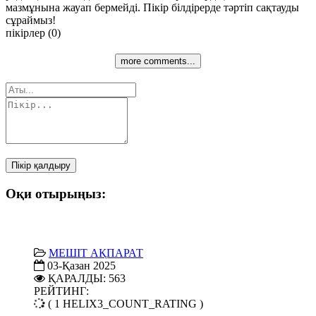
мазмұнына жауап бермейді. Пікір білдірерде тәртіп сақтауды
сұраймыз!
пікірлер (0)
more comments...
Пікір қалдыру
Оқи отырыңыз:
МЕШІТ АҚПАРАТ
03-Қазан 2025
ҚАРАЛДЫ: 563
РЕЙТИНГ:
( 1 HELIX3_COUNT_RATING )