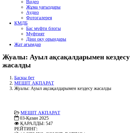
Видео
Жұма уағыздары
Аудио
Фотогалерея
ҚМДБ
Бас мүфти блогы
Муфтият
Діни оқу орындары
Жат ағымдар
Жуалы: Ауыл ақсақалдарымен кездесу
жасалды
Басқы бет
МЕШІТ АҚПАРАТ
Жуалы: Ауыл ақсақалдарымен кездесу жасалды
МЕШІТ АҚПАРАТ
03-Қазан 2025
ҚАРАЛДЫ: 547
РЕЙТИНГ: