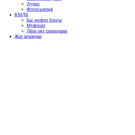
Аудио
Фотогалерея
ҚМДБ
Бас мүфти блогы
Муфтият
Діни оқу орындары
Жат ағымдар