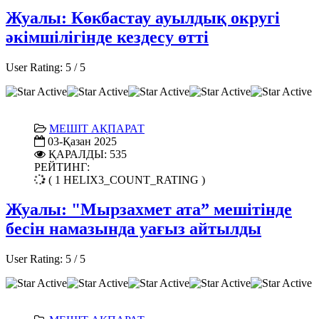
Жуалы: Көкбастау ауылдық округі
әкімшілігінде кездесу өтті
User Rating:
5
/
5
МЕШІТ АҚПАРАТ
03-Қазан 2025
ҚАРАЛДЫ: 535
РЕЙТИНГ:
( 1 HELIX3_COUNT_RATING )
Жуалы: "Мырзахмет ата” мешітінде
бесін намазында уағыз айтылды
User Rating:
5
/
5