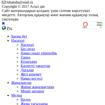
hibatulla@mail.ru
Copyright © 2017 Асыл дін
Сайт материалдарын қолдану үшін сілтеме көрсетуіңіз
міндетті. Авторлық құқықтар және жанама құқықтар толық
сақталады.
Рус
Басқы бет
Насихат
Насихат
Бір сауал
Намаз оқып үйренейік
Тарих
Кітапхана
Касиетті уақыттар
Дұғалар
Жеті керемет
Намаз кестесі
Жаңалықтар
Жаһан жаңалықтары
Мешіт ақпарат
Медиа
Видео
Жұма уағыздары