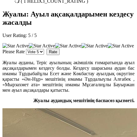
( 1 HELIX3_COUNT_RATING )
Жуалы: Ауыл ақсақалдарымен кездесу
жасалды
User Rating:
5
/
5
Please Rate
Жуалы ауданы, Теріс ауылының әкімшілік ғимаратында ауыл
ақсақалдарымен кездесу болды. Кездесу шарасына аудан бас
имамы Тұрдыбайұлы Есет және Көкбастау ауылдық округіне
қарасты «Ән-Нұр» мешітінің имамы Тұрдалыүлы Алғабек ,
«Мырзахмет ата» мешітінің имамы Мұсағалиұлы Бауыржан
мен ауыл ақсақалдары қатысты.
Жуалы аудандық мешітінің баспасөз қызметі.