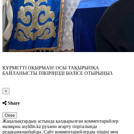
ҚҰРМЕТТІ ОҚЫРМАН! ОСЫ ТАҚЫРЫПҚА
БАЙЛАНЫСТЫ ПІКІРІҢІЗДІ БӨЛІСЕ ОТЫРЫҢЫЗ.
Close
×
Share
Close
Жаңалықтардың астында қалдырылған комментарийлер
мазмұны asyldin.kz рухани ағарту порталында
редакцияланбайды. Сайт комментарийлердің пішіні мен