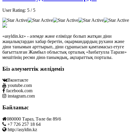
User Rating:
5
/
5
«asyldin.kz» - әлемде және елімізде болып жатқан діни
жаңалықтардан хабар беретін, оқырмандардың рухани және
діни танымын арттырып, діни сұранысын қамтамасыз етуге
бағытталған Жамбыл облыстық орталық «Һибатулла Тарази»
мешітінің ресми діни-танымдық, ақпараттық порталы.
Біз әлеуметтік желідеміз
Вконтакте
youtube.com
facebook.com
instagram.com
Байланыс
080000 Тараз, Төле би 89/б
+7 726 257 18 64
http://asyldin.kz