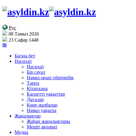
Рус
08 Тамыз 2026
23 Сафар 1448
Басқы бет
Насихат
Насихат
Бір сауал
Намаз оқып үйренейік
Тарих
Кітапхана
Касиетті уақыттар
Дұғалар
Көне жазбалар
Намаз уақыты
Жаңалықтар
Жаһан жаңалықтары
Мешіт ақпарат
Медиа