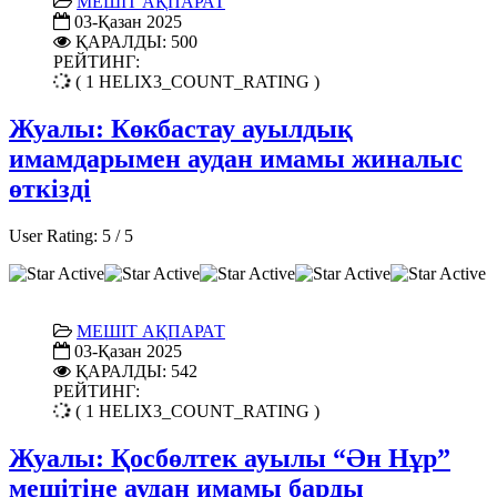
МЕШІТ АҚПАРАТ
03-Қазан 2025
ҚАРАЛДЫ: 500
РЕЙТИНГ:
( 1 HELIX3_COUNT_RATING )
Жуалы: Көкбастау ауылдық
имамдарымен аудан имамы жиналыс
өткізді
User Rating:
5
/
5
МЕШІТ АҚПАРАТ
03-Қазан 2025
ҚАРАЛДЫ: 542
РЕЙТИНГ:
( 1 HELIX3_COUNT_RATING )
Жуалы: Қосбөлтек ауылы “Ән Нұр”
мешітіне аудан имамы барды