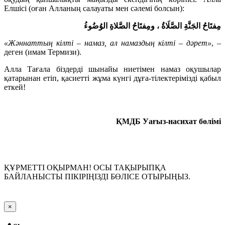
Елшісі (оған Алланың салауаты мен сәлемі болсын):
مِفتَاحُ الجَنَّةِ الصَّلَاةُ ، ومِفتَاحُ الصَّلاةِ الوُضُوءُ
«Жәннаттың кілті
–
намаз, ал намаздың кілті
–
дәрет»
, –
деген (имам Термизи).
Алла Тағала біздерді шынайы ниетімен намаз оқушылар
қатарынан етіп, қасиетті жұма күнгі дұға-тілектерімізді қабыл
еткей!
ҚМДБ Уағыз-насихат бөлімі
ҚҰРМЕТТІ ОҚЫРМАН! ОСЫ ТАҚЫРЫПҚА
БАЙЛАНЫСТЫ ПІКІРІҢІЗДІ БӨЛІСЕ ОТЫРЫҢЫЗ.
Close
×