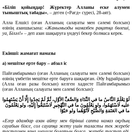
«Біліп қойыңдар! Жүректер Алланы еске алумен
тыныштық табады»
, – деген («Рағд» сүресі, 28-аят).
Алла Елшісі (оған Алланың салауаты мен сәлемі болсын)
өзінің азаншысына:
«Жанымызды намазбен рақатқа бөлеші,
уа, Біләл!»
– деп азан шақыруға үндеуі бекер болмаса керек.
Екінші: жамағат намазы
а) мешітке ерте бару – абзал іс
Пайғамбарымыз (оған Алланың салауаты мен сәлемі болсын)
өзінің үмбетін мешітке ерте баруға шақырған. Әбу Һұрайрадан
(Алла оған разы болсын) келген хадисте Пайғамбарымыз
(оған Алланың салауаты мен сәлемі болсын):
لَوْ يَعْلَمُ النَّاسُ ما في النِّدَاءِ وَالصَّفِّ الأوَّلِ، ثُمَّ لَمْ يَجِدُوا إِلَّا أَنْ يَسْتَهِمُوا
عليه لَاسْتَهَمُوا، ولو يَعْلَمُونَ ما في التَّهْجِيرِ لَاسْتَبَقُوا إِلَيْهِ، ولو يَعْلَمُونَ
ما في العَتَمَةِ وَالصُّبْحِ لَأَتَوْهُما ولو حَبْوًا
«Егер адамдар азан айту мен бірінші сапта намаз оқудың
сауабын білсе, сол сауапқа жету үшін таласты тек жеребе
тастаумен ғана шешуге болатын болса, жеребе тастар еді.