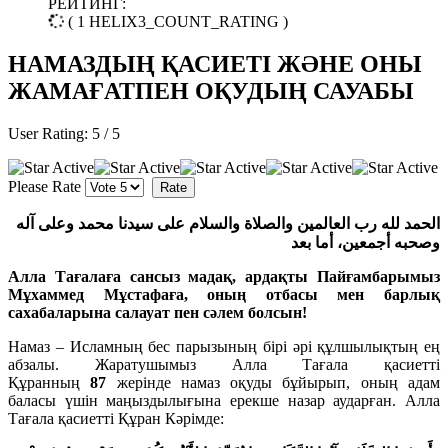
РЕЙТИНГ:
( 1 HELIX3_COUNT_RATING )
НАМАЗДЫҢ ҚАСИЕТІ ЖӘНЕ ОНЫ
ЖАМАҒАТПЕН ОҚУДЫҢ САУАБЫ
User Rating:
5
/
5
Please Rate
الحمد لله رب العالمين والصلاة والسلام على سيدنا محمد وعلى آله
وصحبه أجمعين، أما بعد
Алла Тағалаға сансыз мадақ, ардақты Пайғамбарымыз
Мұхаммед Мұстафаға, оның отбасы мен барлық
сахабаларына салауат пен сәлем болсын!
Намаз – Исламның бес парызының бірі әрі құлшылықтың ең
абзалы. Жаратушымыз Алла Тағала қасиетті
Құранның
87
жерінде намаз оқуды бұйырып, оның адам
баласы үшін маңыздылығына ерекше назар аударған. Алла
Тағала қасиетті Құран Кәрімде: