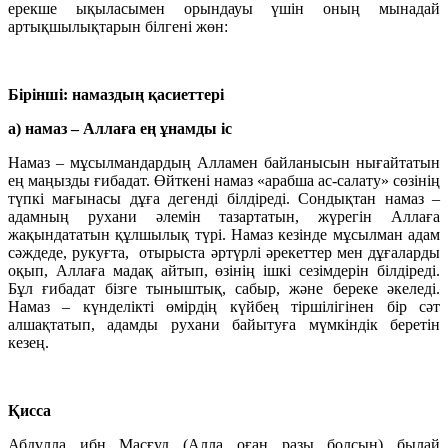
ерекше ықыласымен орындауы үшін оның мынадай
артықшылықтарын білгені жөн:
Бірінші: намаздың қасиеттері
а) намаз –
Аллаға ең ұнамды іс
Намаз – мұсылмандардың Алламен байланысын нығайтатын
ең маңызды ғибадат. Өйткені намаз «арабша ас-салату» сөзінің
түпкі мағынасы дұға дегенді білдіреді. Сондықтан намаз –
адамның рухани әлемін тазартатын, жүрегін Аллаға
жақындататын құлшылық түрі. Намаз кезінде мұсылман адам
сәждеде, рукуғта, отырыста әртүрлі әрекеттер мен дұғаларды
оқып, Аллаға мадақ айтып, өзінің ішкі сезімдерін білдіреді.
Бұл ғибадат бізге тыныштық, сабыр, және береке әкеледі.
Намаз – күнделікті өмірдің күйбең тіршілігінен бір сәт
алшақтатып, адамды рухани байытуға мүмкіндік беретін
кезең.
Қисса
Абдұлла ибн Масғуд (Алла оған разы болсын) былай