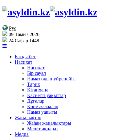
Рус
09 Тамыз 2026
24 Сафар 1448
Басқы бет
Насихат
Насихат
Бір сауал
Намаз оқып үйренейік
Тарих
Кітапхана
Касиетті уақыттар
Дұғалар
Көне жазбалар
Намаз уақыты
Жаңалықтар
Жаһан жаңалықтары
Мешіт ақпарат
Медиа