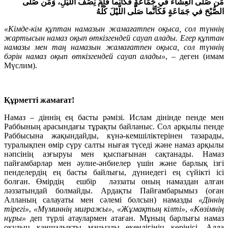
مَن صَلَّى العِشَاءَ في جَمَاعَةٍ فَكَأنَّما قَامَ نِصْفَ اللَّيْلِ، وَمَن صَلَّى
الصُّبْحَ في جَمَاعَةٍ فَكَأنَّما صَلَّى اللَّيْلَ كُلَّهُ
«Кімде-кім құптан намазын жамағатпен оқыса, сол түннің
жартысын намаз оқып өткізгендей сауап алады. Егер құптан
намазы мен таң намазын жамағатпен оқыса, сол түннің
бәрін намаз оқып өткізгендей сауап алады»
, – деген (имам
Мүслим).
Құрметті жамағат!
Намаз – діннің ең басты рәмізі. Ислам дінінде пенде мен
Раббының арасындағы тұрақты байланыс. Сол арқылы пенде
Раббысына жақындайды, күнә-кемшіліктерінен тазарады,
туралықпен өмір сүру салты нығая түседі және намаз арқылы
нәпсінің азғыруы мен қыспағынан сақтанады. Намаз
пайғамбарлар мен әулие-әнбиелер үшін және барлық ізгі
пенделердің ең басты байлығы, дүниедегі ең сүйікті ісі
болған. Өмірдің ешбір ләззаты оның намаздан алған
ләззатындай болмайды. Ардақты Пайғамбарымыз (оған
Алланың салауаты мен сәлемі болсын) намазды
«Діннің
тірег
і
»
,
«Мүминнің миғражы»
,
«Жұмақтың кілті»
,
«Көзімнің
нұры»
деп түрлі атаулармен атаған. Мұның барлығы намаз
оқудың қаншалықты маңызды екендігінің көрінісі. Алла