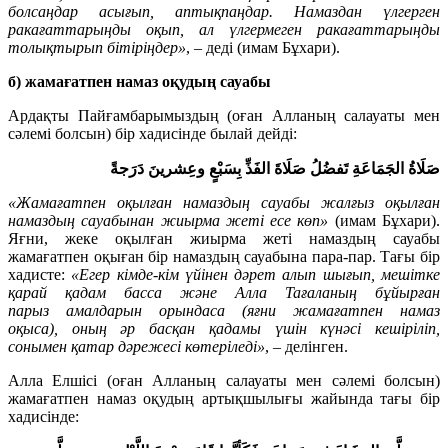
болсаңдар асығып, аптықпаңдар. Намаздан үлгерген
ракағаттарыңды оқып, ал үлгермеген ракағаттарыңды
толықтырып бітіріңдер»
, – деді (имам Бұхари).
б)
жамағатпен намаз оқудың сауабы
Ардақты Пайғамбарымыздың (оған Алланың салауаты мен
сәлемі болсын) бір хадисінде былай дейді:
صَلَاةُ الجَمَاعَةِ تَفضُلُ صَلَاةَ الفَذِّ بِسَبْعٍ وعِشرينَ دَرَجةً
«Жамағатпен оқылған намаздың сауабы жалғыз оқылған
намаздың сауабынан жиырма жеті есе көп»
(имам Бұхари).
Яғни, жеке оқылған жиырма жеті намаздың сауабы
жамағатпен оқыған бір намаздың сауабына пара-пар. Тағы бір
хадисте:
«Егер кімде-кім үйінен дәрет алып шығып, мешітке
қарай қадам басса және Алла Тағаланың бұйырған
парыз амалдарын орындаса
(яғни жамағатпен намаз
оқыса),
оның әр басқан қадамы үшін күнәсі кешіріліп,
сонымен қатар дәрежесі көтеріледі»
, – делінген.
Алла Елшісі (оған Алланың салауаты мен сәлемі болсын)
жамағатпен намаз оқудың артықшылығы жайында тағы бір
хадисінде: