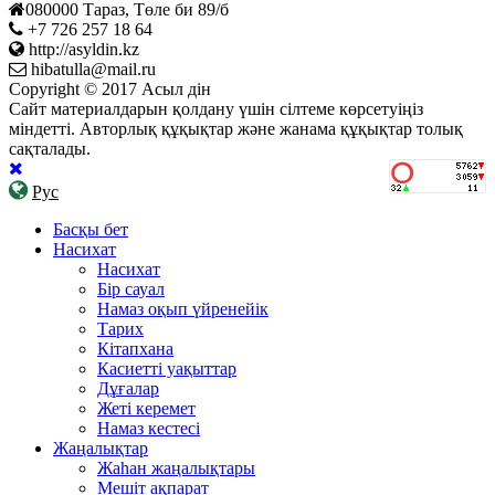
080000 Тараз, Төле би 89/б
+7 726 257 18 64
http://asyldin.kz
hibatulla@mail.ru
Copyright © 2017 Асыл дін
Сайт материалдарын қолдану үшін сілтеме көрсетуіңіз
міндетті. Авторлық құқықтар және жанама құқықтар толық
сақталады.
Рус
Басқы бет
Насихат
Насихат
Бір сауал
Намаз оқып үйренейік
Тарих
Кітапхана
Касиетті уақыттар
Дұғалар
Жеті керемет
Намаз кестесі
Жаңалықтар
Жаһан жаңалықтары
Мешіт ақпарат