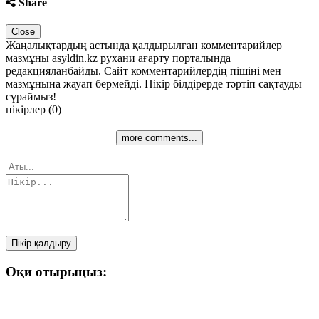
Share
Close
Жаңалықтардың астында қалдырылған комментарийлер
мазмұны asyldin.kz рухани ағарту порталында
редакцияланбайды. Сайт комментарийлердің пішіні мен
мазмұнына жауап бермейді. Пікір білдірерде тәртіп сақтауды
сұраймыз!
пікірлер (0)
more comments...
Пікір қалдыру
Оқи отырыңыз: