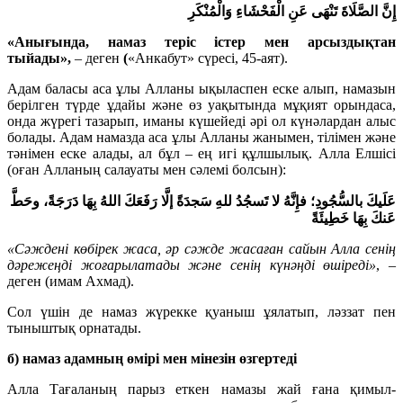
إِنَّ الصَّلَاةَ تَنْهَى عَنِ الْفَحْشَاءِ وَالْمُنْكَرِ
«Анығында, намаз теріс істер мен арсыздықтан
тыйады»
,
– деген
(
«Анкабут» сүресі, 45-аят).
Адам баласы аса ұлы Алланы ықыласпен еске алып, намазын
берілген түрде ұдайы және өз уақытында мұқият орындаса,
онда жүрегі тазарып, иманы күшейеді әрі ол күнәлардан алыс
болады. Адам намазда аса ұлы Алланы жанымен, тілімен және
тәнімен еске алады, ал бұл – ең игі құлшылық. Алла Елшісі
(оған Алланың салауаты мен сәлемі болсын):
عَلَيكَ بالسُّجُودِ؛ فإِنَّهُ لا تَسجُدُ للهِ سَجدَةً إلَّا رَفَعَكَ اللهُ بِهَا دَرَجَةً، وحَطَّ
عَنكَ بِهَا خَطِيئَةً
«
Сәждені көбірек жаса, әр сәжде жасаған сайын Алла сенің
дәрежеңді жоғарылатады және сенің күнәңді өшіреді
»
, –
деген (имам Ахмад).
Сол үшін де намаз жүрекке қуаныш ұялатып, ләззат пен
тыныштық орнатады.
б) намаз адамның өмірі мен мінезін өзгертеді
Алла Тағаланың парыз еткен намазы жай ғана қимыл-