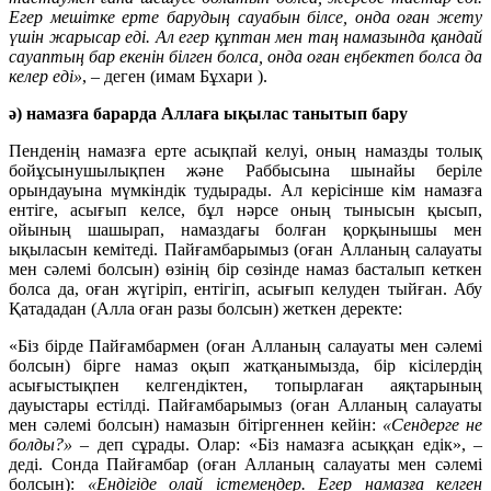
Егер мешітке ерте барудың сауабын білсе, онда оған жету
үшін жарысар еді. Ал егер құптан мен таң намазында қандай
сауаптың бар екенін білген болса, онда оған еңбектеп болса да
келер еді»
, – деген (имам Бұхари ).
ә) намазға барарда Аллаға ықылас танытып бару
Пенденің намазға ерте асықпай келуі, оның намазды толық
бойұсынушылықпен және Раббысына шынайы беріле
орындауына мүмкіндік тудырады. Ал керісінше кім намазға
ентіге, асығып келсе, бұл нәрсе оның тынысын қысып,
ойының шашырап, намаздағы болған қорқынышы мен
ықыласын кемітеді. Пайғамбарымыз (оған Алланың салауаты
мен сәлемі болсын) өзінің бір сөзінде намаз басталып кеткен
болса да, оған жүгіріп, ентігіп, асығып келуден тыйған. Абу
Қатададан (Алла оған разы болсын) жеткен деректе:
«Біз бірде Пайғамбармен (оған Алланың салауаты мен сәлемі
болсын) бірге намаз оқып жатқанымызда, бір кісілердің
асығыстықпен келгендіктен, топырлаған аяқтарының
дауыстары естілді. Пайғамбарымыз (оған Алланың салауаты
мен сәлемі болсын) намазын бітіргеннен кейін:
«Сендерге не
болды?»
– деп сұрады. Олар: «Біз намазға асыққан едік», –
деді. Сонда Пайғамбар (оған Алланың салауаты мен сәлемі
болсын):
«Ендігіде олай істемеңдер. Егер намазға келген