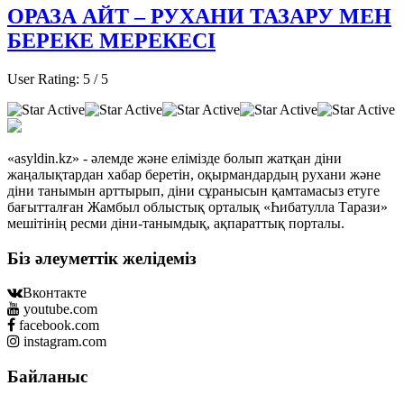
ОРАЗА АЙТ – РУХАНИ ТАЗАРУ МЕН
БЕРЕКЕ МЕРЕКЕСІ
User Rating:
5
/
5
«asyldin.kz» - әлемде және елімізде болып жатқан діни
жаңалықтардан хабар беретін, оқырмандардың рухани және
діни танымын арттырып, діни сұранысын қамтамасыз етуге
бағытталған Жамбыл облыстық орталық «Һибатулла Тарази»
мешітінің ресми діни-танымдық, ақпараттық порталы.
Біз әлеуметтік желідеміз
Вконтакте
youtube.com
facebook.com
instagram.com
Байланыс