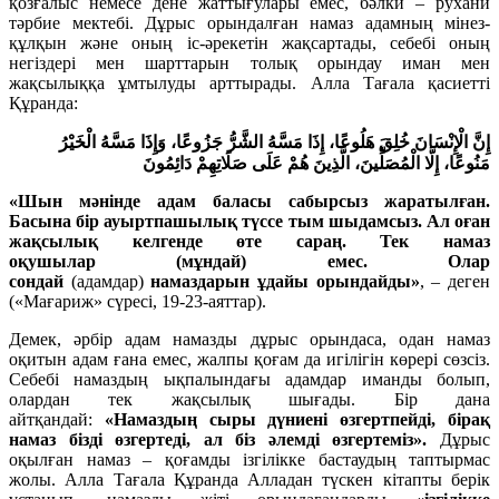
қозғалыс немесе дене жаттығулары емес, бәлки – рухани
тәрбие мектебі. Дұрыс орындалған намаз адамның мінез-
құлқын және оның іс-әрекетін жақсартады, себебі оның
негіздері мен шарттарын толық орындау иман мен
жақсылыққа ұмтылуды арттырады. Алла Тағала қасиетті
Құранда:
إِنَّ الْإِنْسَانَ خُلِقَ هَلُوعًا، إِذَا مَسَّهُ الشَّرُّ جَزُوعًا،
وَإِذَا مَسَّهُ الْخَيْرُ
مَنُوعًا،
إِلَّا الْمُصَلِّينَ،
الَّذِينَ هُمْ عَلَى صَلَاتِهِمْ دَائِمُونَ
«Шын мәнінде адам баласы сабырсыз жаратылған.
Басына бір ауыртпашылық түссе тым шыдамсыз. Ал оған
жақсылық келгенде өте сараң. Тек намаз
оқушылар
(мұндай)
емес
.
Олар
сондай
(адамдар)
намаздарын ұдайы орындайды»
, – деген
(«Мағариж» сүресі, 19-23-аяттар).
Демек, әрбір адам намазды дұрыс орындаса, одан намаз
оқитын адам ғана емес, жалпы қоғам да игілігін көрері сөзсіз.
Себебі намаздың ықпалындағы адамдар иманды болып,
олардан тек жақсылық шығады. Бір дана
айтқандай:
«Намаздың сыры дүниені өзгертпейді, бірақ
намаз бізді өзгертеді, ал біз әлемді өзгертеміз».
Дұрыс
оқылған намаз – қоғамды ізгілікке бастаудың таптырмас
жолы. Алла Тағала Құранда Алладан түскен кітапты берік