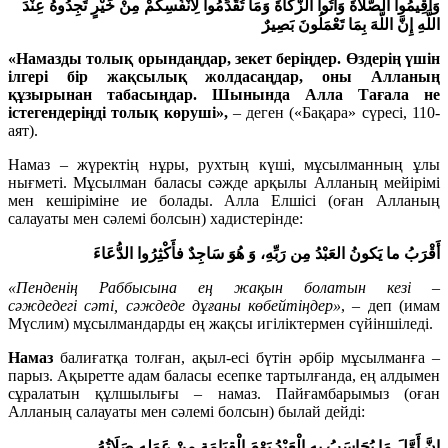
وَأَقِيمُوا الصَّلَاةَ وَآتُوا الزَّكَاةَ وَمَا تُقَدِّمُوا لِأَنْفُسِكُمْ مِنْ خَيْرٍ تَجِدُوهُ عِنْدَ
اللَّهِ إِنَّ اللَّهَ بِمَا تَعْمَلُونَ بَصِيرٌ
«Намазды толық орындаңдар, зекет беріңдер.
Өздерің үшін
ілгері бір жақсылық жолдасаңдар, оны Алланың
құзырынан табасыңдар. Шынында Алла Тағала не
істегендеріңді толық көруші»
,
– деген («Бақара» сүресі, 110-
аят).
Намаз – жү­рек­тің нұ­ры, рух­тың кү­ші, мұ­сыл­манның ұлы
нығметі. Мұсылман баласы сәжде арқылы Алланың мейірімі
мен кешіріміне ие болады. Алла Елшісі (оған Алланың
салауаты мен сәлемі болсын) хадистерінде:
أَقْرَبُ ما يَكونُ العَبْدُ مِن رَبِّهِ، وَ هُوَ سَاجِدٌ فأَكْثِرُوا الدُّعَاءَ
«
Пенденің Раббысына ең жақын болатын
кезі –
сәжде
де
г
і
сәт
і, сәждеде дұғаны көбейтіңдер
»
, ­­­­­­­– деп (имам
Мүслим) мұсылмандарды ең жақсы игіліктермен сүйіншіледі.
Намаз
балиғатқа толған, ақыл-есі бүтін әрбір мұсылманға –
парыз. Ақы­рет­те адам ба­ла­сы есеп­ке тар­тыл­ған­да, ең ал­ды­мен
сұралатын құлшылығы – на­маз. Пай­ғам­ба­ры­мыз (оған
Алланың салауаты мен сәлемі болсын) бы­лай дейді:
إِنَّ أَوَّلَ مَا يُحَاسَبُ بِهِ الْعَبْدُ يَوْمَ الْقِيَامَةِ مِنْ عَمَلِهِ صَلَاتُهُ