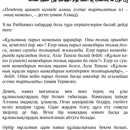
«Пенденің қия­мет кү­нін­де ал­ғаш есеп­ке тар­ты­ла­тын ісі
–
оның на­мазы»
,
– деген (имам Ахмад).
Ұлы Раб­бы­мыз ха­бар­дар бо­ла тұ­ра пе­ріш­те­ле­рі­не бы­лай дейді
екен:
«Құ­лым­ның па­рыз на­ма­зы­на қа­раң­дар. Оны то­лық орын­да­п
па, ке­міс­ті­гі бар ма»
?
Егер оның па­рыз на­маз­да­ры то­лық бол­
са, на­маз сауабы то­лық­тай жа­зы­ла­ды. Егер па­рыз на­маз­да­
рын­да нұқ­сан­дық бол­са, Алла Та­ға­ла бы­лай дейді: «Құ­лым нә­
піл (сүн­нет) на­маз­да­рын то­лық оқы­ған ба екен?» Егер ол сүн­
нет на­маз­да­рын то­лық оқы­ған бол­са, Алла Та­ға­ла
:
«Құ­лым­
ның нұқ­сан парыз на­маз­да­рын нә­піл­дер­мен тол­ты­рың­дар»,
–
дейді. Одан кейін па­рыз болған бас­қа амал­дар да осы­лайша
есеп­ке тар­ты­ла­ды»
(имам Термизи).
Демек, намаз мағынасы мен мәні терең ең ұлы
құлшылықтардың бірі болып табылады. Намаздың ішінде
Алланы мадақтау, ұлықтау, Оған шүкіршілік білдіру, тәубеге
келіп кешірім сұрау, Одан жәрдем тілеу, дұға ету сияқты
зікірлер де бар. Яғни бір намаздың өзінен басқа да
құлшылықтардың жиналғанын айтуға болады.
Әрбір мұсылман адам намаз құлшылығына бекем болып,