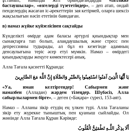
ұстанып, намазды жіті орындағандарды
«ізгілікке
бастаушылар»
,
«өзгелерді түзететіндер»
, – деп атап, ондай
пенделердің жасаған іс-әрекеттерін зая кетірмей, оларға шексіз
жақсылығын нәсіп ететінін баяндаған.
в) намаз жүйке күйзелісінен сақтайды
Күнделікті өмірде адам баласы әртүрлі қиындықтар мен
сынақтарға тап болып, алаңдаушылық және стресс пен
депрессияны тудырады, ал бұл өз кезегінде адамның
денсаулығына теріс әсер етуі мүмкін. Намаз – өмірдегі
қиындықтарды жеңуге көмектесері анық.
Алла Тағала қасиетті Құранда:
يَا أَيُّهَا الَّذِينَ آمَنُوا اسْتَعِينُوا بِالصَّبْرِ وَالصَّلَاةِ إِنَّ اللَّهَ مَعَ الصَّابِرِينَ
«Уа, иман келтіргендер! Сабырмен және
намазбен
(Алладан)
жәрдем тілеңдер. Шүбәсіз, Алла
сабырлылармен бipгe»
, – деген («Бақара» сүресі, 153-аят).
Намаз – Алланы зікір етудің ең үлкен түрі. Алла Тағаланы
зікір ету жүрекке тыныштық пен қуаныш сыйлайды. Ол
жөнінде Алла Тағала Құран Кәрімде:
أَلَا بِذِكْرِ اللَّـهِ تَطْمَئِنُّ الْقُلُوبُ