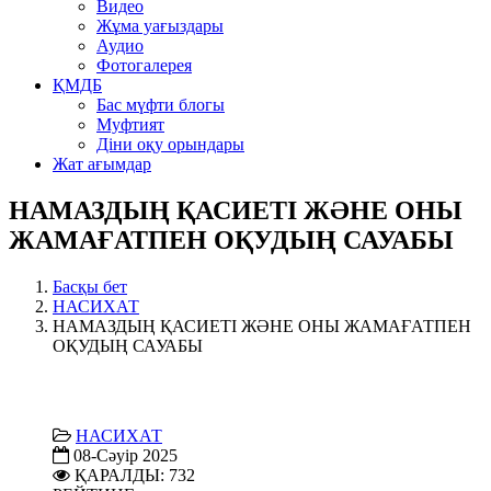
Видео
Жұма уағыздары
Аудио
Фотогалерея
ҚМДБ
Бас мүфти блогы
Муфтият
Діни оқу орындары
Жат ағымдар
НАМАЗДЫҢ ҚАСИЕТІ ЖӘНЕ ОНЫ
ЖАМАҒАТПЕН ОҚУДЫҢ САУАБЫ
Басқы бет
НАСИХАТ
НАМАЗДЫҢ ҚАСИЕТІ ЖӘНЕ ОНЫ ЖАМАҒАТПЕН
ОҚУДЫҢ САУАБЫ
НАСИХАТ
08-Сәуір 2025
ҚАРАЛДЫ: 732