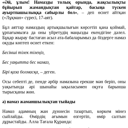
«Әй, ұлым! Намазды толық орында, жақсылықты
бұйырып жамандықтан
қайтар
, басыңа түскен
ауыртпашылыққа сабырлы бол»
, – деп өсиет айтқан
(«Лұқман» сүресі, 17-аят).
Бұл аяттар намаздың артықшылығын көрсетіп қана қоймай,
ұрпағымызға да оны үйретудің маңызды екендігіне дәлел.
Бұқар жырау бастаған асыл ата-бабаларымыз да біздерге намаз
оқуды көптеп өсиет еткен:
Бесінші тілек тілеңіз,
Бес уақытта бес намаз,
Бірі қаза болмасқа,
– деген.
Осы себепті де, пенде әрбір намазына ерекше мән беріп, оны
уақытында әрі шынайы ықыласымен оқуға барынша
тырысқаны жөн.
ә) намаз жаманшылықтан тыйады
Намаз адамның жан дүниесін тазартып, көркем мінез
сыйлайды. Өмірдің ағымын өзгертіп, өмір салтын
дұрыстайды. Алла Тағала Құранда: