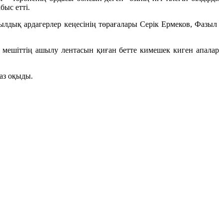
ыс етті.
лдық ардагерлер кеңесінің төрағалары Серік Ермеков, Фазыл
 мешіттің ашылу лентасын қиған бетте кимешек киген апалар
аз оқыды.