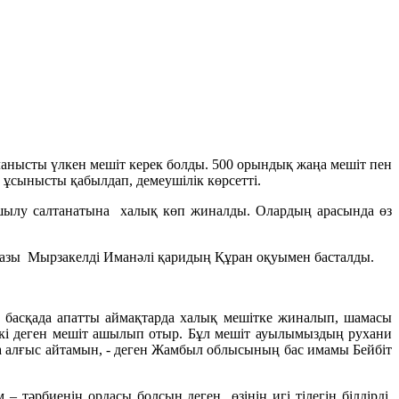
ланысты үлкен мешіт керек болды. 500 орындық жаңа мешіт пен
ұсынысты қабылдап, демеушілік көрсетті.
ашылу салтанатына халық көп жиналды. Олардың арасында өз
азы Мырзакелді Иманәлі қаридың Құран оқуымен басталды.
е, басқада апатты аймақтарда халық мешітке жиналып, шамасы
нікі деген мешіт ашылып отыр. Бұл мешіт ауылымыздың рухани
а алғыс айтамын, - деген Жамбыл облысының бас имамы Бейбіт
тәрбиенің ордасы болсын деген өзінің игі тілегін білдірді.