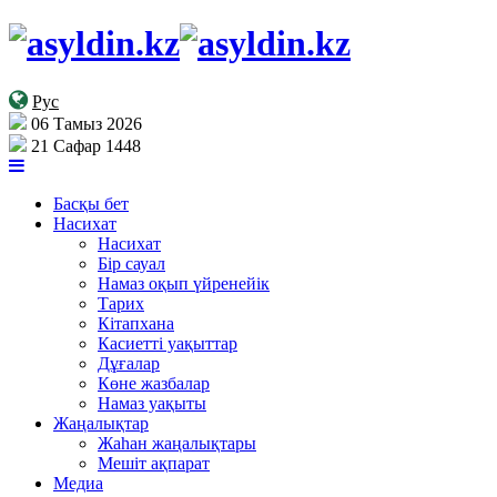
Рус
06 Тамыз 2026
21 Сафар 1448
Басқы бет
Насихат
Насихат
Бір сауал
Намаз оқып үйренейік
Тарих
Кітапхана
Касиетті уақыттар
Дұғалар
Көне жазбалар
Намаз уақыты
Жаңалықтар
Жаһан жаңалықтары
Мешіт ақпарат
Медиа