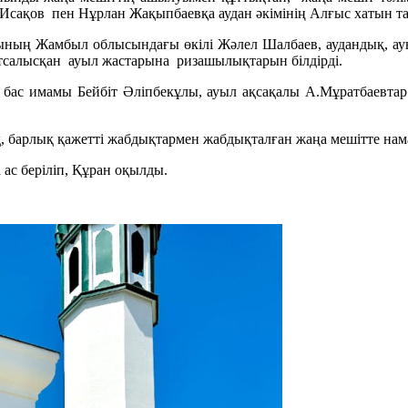
сақов пен Нұрлан Жақыпбаевқа аудан әкімінің Алғыс хатын таб
ының Жамбыл облысындағы өкілі Жәлел Шалбаев, аудандық, ауы
атсалысқан ауыл жастарына ризашылықтарын білдірді.
 бас имамы Бейбіт Әліпбекұлы, ауыл ақсақалы А.Мұратбаевтар
қ, барлық қажетті жабдықтармен жабдықталған жаңа мешітте нам
ас беріліп, Құран оқылды.