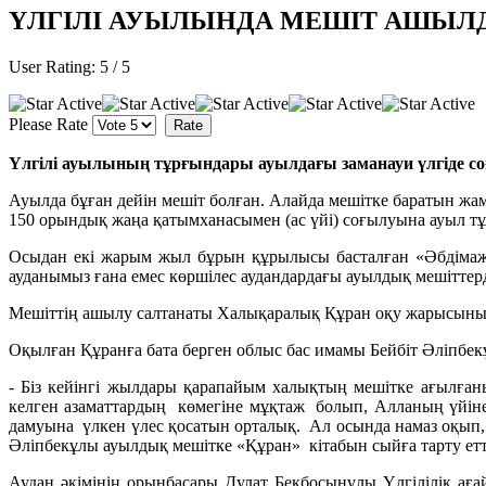
ҮЛГІЛІ АУЫЛЫНДА МЕШІТ АШЫЛ
User Rating:
5
/
5
Please Rate
Үлгілі ауылының тұрғындары ауылдағы заманауи үлгіде с
Ауылда бұған дейін мешіт болған. Алайда мешітке баратын жа
150 орындық жаңа қатымханасымен (ас үйі) соғылуына ауыл тұ
Осыдан екі жарым жыл бұрын құрылысы басталған «Әбдімажи
ауданымыз ғана емес көршілес аудандардағы ауылдық мешітте
Мешіттің ашылу салтанаты Халықаралық Құран оқу жарысыны
Оқылған Құранға бата берген облыс бас имамы Бейбіт Әліпбекұ
- Біз кейінгі жылдары қарапайым халықтың мешітке ағылғаны
келген азаматтардың көмегіне мұқтаж болып, Алланың үйіне 
дамуына үлкен үлес қосатын орталық. Ал осында намаз оқып,
Әліпбекұлы ауылдық мешітке «Құран» кітабын сыйға тарту етт
Аудан әкімінің орынбасары Дулат Бекбосынұлы Үлгілілік аға