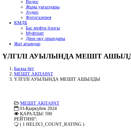
Видео
Жұма уағыздары
Аудио
Фотогалерея
ҚМДБ
Бас мүфти блогы
Муфтият
Діни оқу орындары
Жат ағымдар
ҮЛГІЛІ АУЫЛЫНДА МЕШІТ АШЫЛ
Басқы бет
МЕШІТ АҚПАРАТ
ҮЛГІЛІ АУЫЛЫНДА МЕШІТ АШЫЛДЫ
МЕШІТ АҚПАРАТ
03-Қыркүйек 2024
ҚАРАЛДЫ: 590
РЕЙТИНГ:
( 1 HELIX3_COUNT_RATING )