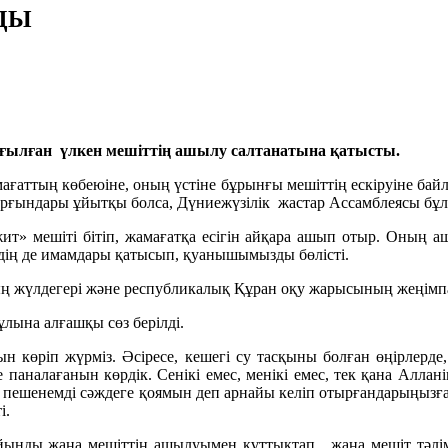
ДЫ
оғылған үлкен мешіттің ашылу салтанатына қатысты.
мағаттың көбеюіне, оның үстіне бұрынғы мешіттің ескіруіне бай
рғындары ұйытқы болса, Дүниежүзілік жастар Ассамблеясы бұл 
т» мешіті бітіп, жамағатқа есігін айқара ашып отыр. Оның 
рдің де имамдары қатысып, қуанышымызды бөлісті.
ң жүлдегері және республикалық Құран оқу жарысының жеңімп
лына алғашқы сөз берілді.
н көріп жүрміз. Әсіресе, кешегі су тасқыны болған өңірлерд
паналағанын көрдік. Сенікі емес, менікі емес, тек қана Алла
 пешенемді сәждеге қоямын деп арнайы келіп отырғандарыңызғ
і.
йынды жаңа мешіттің ашылуымен құттықтап, жаңа мешіт тәлім – 